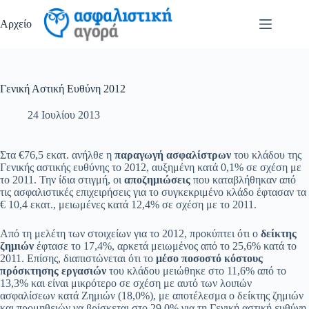
Μετάβαση
στο
Αρχείο
περιεχόμενο
Γενική Αστική Ευθύνη 2012
24 Ιουλίου 2013
Στα €76,5 εκατ. ανήλθε η
παραγωγή ασφαλίστρων
του κλάδου της
Γενικής αστικής ευθύνης το 2012, αυξημένη κατά 0,1% σε σχέση με
το 2011. Την ίδια στιγμή, οι
αποζημιώσεις
που καταβλήθηκαν από
τις ασφαλιστικές επιχειρήσεις για το συγκεκριμένο κλάδο έφτασαν τα
€ 10,4 εκατ., μειωμένες κατά 12,4% σε σχέση με το 2011.
Από τη μελέτη των στοιχείων για το 2012, προκύπτει ότι ο
δείκτης
ζημιών
έφτασε το 17,4%, αρκετά μειωμένος από το 25,6% κατά το
2011. Επίσης, διαπιστώνεται ότι το
μέσο ποσοστό κόστους
πρόσκτησης εργασιών
του κλάδου μειώθηκε στο 11,6% από το
13,3% και είναι μικρότερο σε σχέση με αυτό των λοιπών
ασφαλίσεων κατά Ζημιών (18,0%), με αποτέλεσμα ο δείκτης ζημιών
και προμηθειών να βρίσκεται στο 29,0% για τη Γενική αστική ευθύνη,