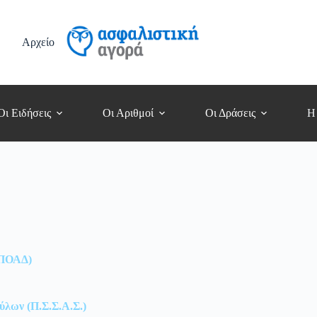
Αρχείο
Οι Ειδήσεις
Οι Αριθμοί
Οι Δράσεις
Η
(ΠΟΑΔ)
λων (Π.Σ.Σ.Α.Σ.)