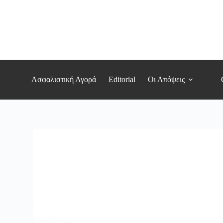
Μετάβαση
στο
περιεχόμενο
Ασφαλιστική Αγορά
Editorial
Οι Απόψεις