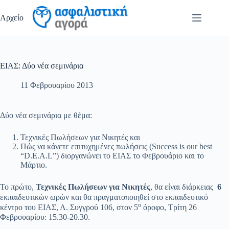
Μετάβαση
στο
Αρχείο
περιεχόμενο
ΕΙΑΣ: Δύο νέα σεμινάρια
11 Φεβρουαρίου 2013
Δύο νέα σεμινάρια με θέμα:
Τεχνικές Πωλήσεων για Νικητές και
Πώς να κάνετε επιτυχημένες πωλήσεις (Success is our best
“D.E.A.L”) διοργανώνει το ΕΙΑΣ το Φεβρουάριο και το
Μάρτιο.
Το πρώτο,
Τεχνικές Πωλήσεων για Νικητές
, θα είναι διάρκειας
6
εκπαιδευτικών ωρών
και θα πραγματοποιηθεί στο εκπαιδευτικό
ο
κέντρο του ΕΙΑΣ,
Λ. Συγγρού 106, στον 5
όροφο
,
Τρίτη 26
Φεβρουαρίου: 15.30-20.30.