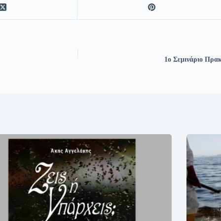
1ο Σεμινάριο Πρα