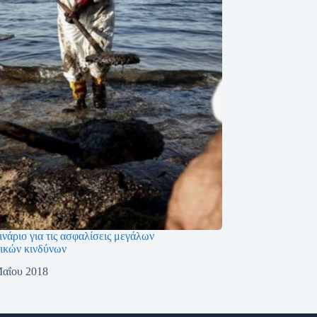
νάριο για τις ασφαλίσεις μεγάλων
ικών κινδύνων
Μαΐου 2018