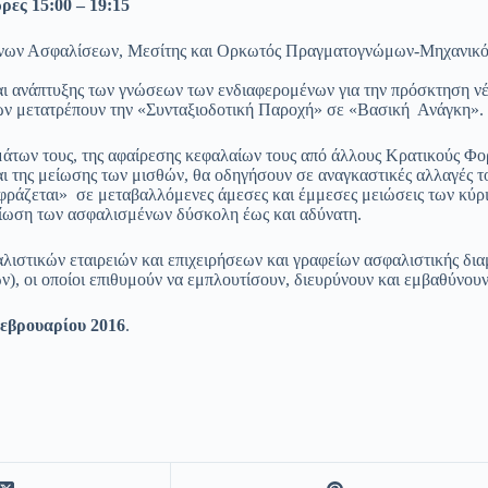
ρες 15:00 – 19:15
δύνων Ασφαλίσεων, Μεσίτης και Ορκωτός Πραγματογνώμων-Μηχανικό
και ανάπτυξης των γνώσεων των ενδιαφερομένων για την πρόσκτηση 
ίων μετατρέπουν την «Συνταξιοδοτική Παροχή» σε «Βασική Ανάγκη».
των τους, της αφαίρεσης κεφαλαίων τους από άλλους Κρατικούς Φορε
αι της μείωσης των μισθών, θα οδηγήσουν σε αναγκαστικές αλλαγές τ
αφράζεται» σε μεταβαλλόμενες άμεσες και έμμεσες μειώσεις των κύ
ίωση των ασφαλισμένων δύσκολη έως και αδύνατη.
ιστικών εταιρειών και επιχειρήσεων και γραφείων ασφαλιστικής δι
, οι οποίοι επιθυμούν να εμπλουτίσουν, διευρύνουν και εμβαθύνουν 
εβρουαρίου 2016
.