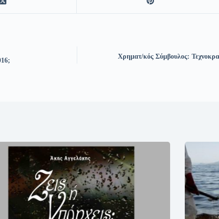
Χρηματ/κός Σύμβουλος: Τεχνοκρατ
016;