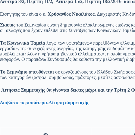
Δευτέρα 8/2, Πέμπτη 11/2, Δευτέρα 15/2, Πέμπτη 18/2/2016 και ώ
Εισηγητής του είναι ο κ.
Χρύσανθος Νικολάκος
, Διαχειριστής Κιν
Σκοπός
του Σεμιναρίου είναιη δημιουργία ολοκληρωμένης εικόνας 
οι αλλαγές που έχουν επέλθει στις Συντάξεις των Κοινωνικών Ταμε
Τα Κοινωνικά Ταμεία
λόγω των υφιστάμενων παρελθόντων ελλειμμά
εργασία», της συνεχιζόμενης ανεργίας, της κατάργησης επιδομάτων κ
προβλέπεται πλέον η «ρήτρα μηδενικού ελλείμματος», η οποία «μετ
εισφορών. Ο παραπάνω Συνδυασμός θα καθιστά την μελλοντική διαβ
Το Σεμινάριο απευθύνεται
σε εργαζομένους του Κλάδου Ζωής ασφαλ
των κατηγοριών (ασφαλ. συμβούλους, πράκτορες, μεσίτες ασφαλίσεων)
Αιτήσεις Συμμετοχής θα γίνονται δεκτές μέχρι και την
Τρίτη 2 Φ
Διαβάστε περισσότερα-Αίτηση συμμετοχής