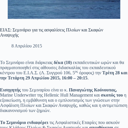
ΕΙΑΣ: Σεμινάριο για τις ασφαλίσεις Πλοίων και Σκαφών
Αναψυχής
8 Απριλίου 2015
Το Σεμινάριο είναι διάρκειας
δέκα (10)
εκπαιδευτικών ωρών και θα
πραγματοποιηθεί στις αίθουσες διδασκαλίας του εκπαιδευτικού
ος
κέντρου του Ε.Ι.Α.Σ. (Λ. Συγγρού 106, 5
όροφος) την
Τρίτη 28 και
την Τετάρτη 29 Απριλίου 2015, 16:00 – 20:15
.
Εισηγητής
του Σεμιναρίου είνα ιο κ.
Παναγιώτης Κούνουπας,
Marine Underwriter της Hellenic Hull Management και
σκοπός του
η
εξοικείωση, η εμβάθυνση και ο εμπλουτισμός των γνώσεων στην
Ασφάλιση Πλοίων και Σκαφών Αναψυχής, καθώς και η αντιμετώπιση
διακανονισμού των ζημιών.
Το Σεμινάριο ενδιαφέρει
τις Ασφαλιστικές Εταιρίες που ασκούν
τους Κλάδους Πλοίων & Σκαφών Αναψυχής και
απευθύνεται
σε