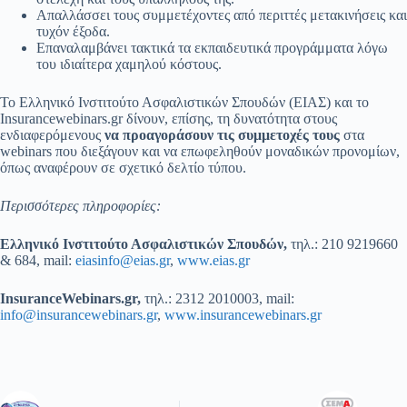
Απαλλάσσει τους συμμετέχοντες από περιττές μετακινήσεις και
τυχόν έξοδα.
Επαναλαμβάνει τακτικά τα εκπαιδευτικά προγράμματα λόγω
του ιδιαίτερα χαμηλού κόστους.
Το Ελληνικό Ινστιτούτο Ασφαλιστικών Σπουδών (ΕΙΑΣ) και το
Insurancewebinars.gr δίνουν, επίσης, τη δυνατότητα στους
ενδιαφερόμενους
να προαγοράσουν τις συμμετοχές τους
στα
webinars που διεξάγουν και να επωφεληθούν μοναδικών προνομίων,
όπως αναφέρουν σε σχετικό δελτίο τύπου.
Περισσότερες πληροφορίες:
Ελληνικό Ινστιτούτο Ασφαλιστικών Σπουδών,
τηλ.: 210 9219660
& 684, mail:
eiasinfo@eias.gr
,
www.eias.gr
InsuranceWebinars.gr,
τηλ.: 2312 2010003, mail:
info@insurancewebinars.gr
,
www.insurancewebinars.gr