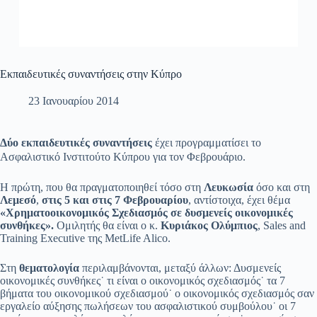
Εκπαιδευτικές συναντήσεις στην Κύπρο
23 Ιανουαρίου 2014
Δύο εκπαιδευτικές συναντήσεις
έχει προγραμματίσει το
Ασφαλιστικό Ινστιτούτο Κύπρου για τον Φεβρουάριο.
Η πρώτη, που θα πραγματοποιηθεί τόσο στη
Λευκωσία
όσο και στη
Λεμεσό
,
στις
5 και στις 7 Φεβρουαρίου
, αντίστοιχα, έχει θέμα
«Χρηματοοικονομικός Σχεδιασμός σε δυσμενείς οικονομικές
συνθήκες».
Ομιλητής θα είναι ο κ.
Κυριάκος Ολύμπιος
, Sales and
Training Executive της MetLife Alico.
Στη
θεματολογία
περιλαμβάνονται, μεταξύ άλλων: Δυσμενείς
οικονομικές συνθήκες˙ τι είναι ο οικονομικός σχεδιασμός˙ τα 7
βήματα του οικονομικού σχεδιασμού˙ ο οικονομικός σχεδιασμός σαν
εργαλείο αύξησης πωλήσεων του ασφαλιστικού συμβούλου˙ οι 7