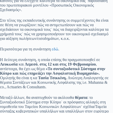
κανόνες για να ελέγχετε καλύτερα τα οικονομικά σας˙ παρουσίαση
του πρωτοποριακού μοντέλου «Προσωπικός Οικονομικός
Σχεδιασμός».
Στο τέλος της εκπαιδευτικής συνάντησης οι συμμετέχοντες θα είναι
σε θέση να γνωρίζουν: πώς να αντιμετωπίσουν και πώς να
σχεδιάσουν τα οικονομικά τους˙ πώς να διαχειρίζονται καλύτερα τα
χρήματά τους˙ πώς να χρησιμοποιήσουν τον οικονομικό σχεδιασμό
για αύξηση πωλήσεων/εισοδημάτων, κ.ο.κ.
Περισσότερα για τη συνάντηση
εδώ
.
Η δεύτερη συνάντηση, η οποία επίσης θα πραγματοποιηθεί σε
Λευκωσία
και
Λεμεσό
,
στις 12 και στις 19 Φεβρουαρίου
,
αντίστοιχα, θα έχει ως θέμα
«Το συνταξιοδοτικό Σύστημα στην
Κύπρο και πώς επηρεάζει την Ασφαλιστική Βιομηχανία».
Ομιλητής θα είναι η κα
Τασία Τσικκίνη,
Ανώτερη Αναλογιστής σε
θέματα Συντάξεων και Κοινωνικής Ασφάλισης της i.e. Muhanna &
co., Actuaries & Consultants.
Μεταξύ άλλων, θα αναπτυχθούν τα ακόλουθα
θέματα
: το
Συνταξιοδοτικό Σύστημα στην Κύπρο˙ οι πρόσφατες αλλαγές στη
νομοθεσία του Ταμείου Κοινωνικών Ασφαλίσεων˙ σχέδια/Ταμεία
σύνταξης κυβερνητικών υπαλλήλων και υπαλλήλων στον ευρύτερο