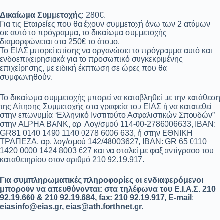
Δικαίωμα Συμμετοχής:
280€.
Για τις Εταιρείες που θα έχουν συμμετοχή άνω των 2 ατόμων
σε αυτό το πρόγραμμα, το δικαίωμα συμμετοχής
διαμορφώνεται στα 250€ το άτομο.
Το ΕΙΑΣ μπορεί επίσης να οργανώσει το πρόγραμμα αυτό και
ενδοεπιχειρησιακά για το προσωπικό συγκεκριμένης
επιχείρησης, με ειδική έκπτωση σε ώρες που θα
συμφωνηθούν.
Το δικαίωμα συμμετοχής μπορεί να καταβληθεί με την κατάθεση
της Αίτησης Συμμετοχής στα γραφεία του ΕΙΑΣ ή να κατατεθεί
στην επωνυμία “Ελληνικό Ινστιτούτο Ασφαλιστικών Σπουδών”
στην ALPHA BANK, αρ. Λογ/σμού 114-00-2786006633, ΙΒΑΝ:
GR81 0140 1490 1140 0278 6006 633, ή στην ΕΘΝΙΚΗ
ΤΡΑΠΕΖΑ, αρ. λογ/σμού 142/48003627, ΙΒΑΝ: GR 65 0110
1420 0000 1424 8003 627 και να σταλεί με φαξ αντίγραφο του
καταθετηρίου στον αριθμό 210 92.19.917.
Για συμπληρωματικές πληροφορίες οι ενδιαφερόμενοι
μπορούν να απευθύνονται: στα τηλέφωνα του Ε.Ι.Α.Σ. 210
92.19.660 & 210 92.19.684, fax: 210 92.19.917, Ε-mail:
eiasinfo@eias.gr, eias@ath.forthnet.gr.