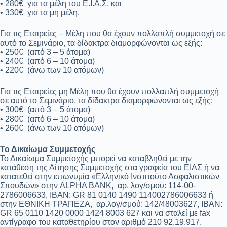
• 280€ για τα μέλη του Ε.Ι.Α.Σ. και
• 330€ για τα μη μέλη.
Για τις Εταιρείες – Μέλη που θα έχουν πολλαπλή συμμετοχή σε
αυτό το Σεμινάριο, τα δίδακτρα διαμορφώνονται ως εξής:
• 250€ (από 3 – 5 άτομα)
• 240€ (από 6 – 10 άτομα)
• 220€ (άνω των 10 ατόμων)
Για τις Εταιρείες μη Μέλη που θα έχουν πολλαπλή συμμετοχή
σε αυτό το Σεμινάριο, τα δίδακτρα διαμορφώνονται ως εξής:
• 300€ (από 3 – 5 άτομα)
• 280€ (από 6 – 10 άτομα)
• 260€ (άνω των 10 ατόμων)
Το Δικαίωμα Συμμετοχής
Το Δικαίωμα Συμμετοχής μπορεί να καταβληθεί με την
κατάθεση της Αίτησης Συμμετοχής στα γραφεία του ΕΙΑΣ ή να
κατατεθεί στην επωνυμία «Ελληνικό Ινστιτούτο Ασφαλιστικών
Σπουδών» στην ALPHA BANK, αρ. λογ/σμού: 114-00-
2786006633, IBAN: GR 81 0140 1490 114002786006633 ή
στην ΕΘΝΙΚΗ ΤΡΑΠΕΖΑ, αρ.λογ/σμού: 142/48003627, IBAN:
GR 65 0110 1420 0000 1424 8003 627 και να σταλεί με fax
αντίγραφο του καταθετηρίου στον αριθμό 210 92.19.917.