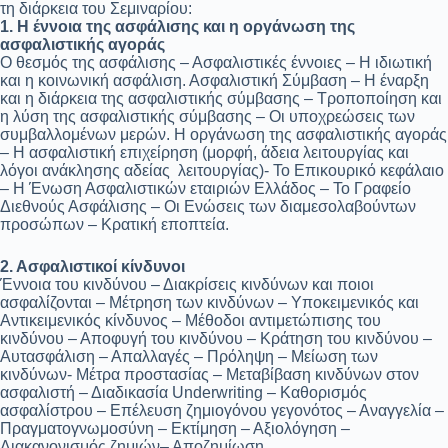
τη διάρκεια του Σεμιναρίου:
1. Η έννοια της ασφάλισης και η οργάνωση της
ασφαλιστικής αγοράς
O θεσμός της ασφάλισης – Ασφαλιστικές έννοιες – Η ιδιωτική
και η κοινωνική ασφάλιση. Ασφαλιστική Σύμβαση – Η έναρξη
και η διάρκεια της ασφαλιστικής σύμβασης – Τροποποίηση και
η λύση της ασφαλιστικής σύμβασης – Οι υποχρεώσεις των
συμβαλλομένων μερών. Η οργάνωση της ασφαλιστικής αγοράς
– Η ασφαλιστική επιχείρηση (μορφή, άδεια λειτουργίας και
λόγοι ανάκλησης αδείας λειτουργίας)- Το Επικουρικό κεφάλαιο
– Η Ένωση Ασφαλιστικών εταιριών Ελλάδος – Το Γραφείο
Διεθνούς Ασφάλισης – Οι Ενώσεις των διαμεσολαβούντων
προσώπων – Κρατική εποπτεία.
2. Ασφαλιστικοί κίνδυνοι
Έννοια του κινδύνου – Διακρίσεις κινδύνων και ποιοι
ασφαλίζονται – Μέτρηση των κινδύνων – Υποκειμενικός και
Αντικειμενικός κίνδυνος – Μέθοδοι αντιμετώπισης του
κινδύνου – Αποφυγή του κινδύνου – Κράτηση του κινδύνου –
Αυτασφάλιση – Απαλλαγές – Πρόληψη – Μείωση των
κινδύνων- Μέτρα προστασίας – Μεταβίβαση κινδύνων στον
ασφαλιστή – Διαδικασία Underwriting – Καθορισμός
ασφαλίστρου – Επέλευση ζημιογόνου γεγονότος – Αναγγελία –
Πραγματογνωμοσύνη – Εκτίμηση – Αξιολόγηση –
Διακανονισμός ζημιών– Αποζημίωση.