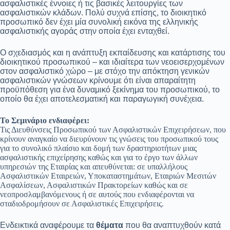
ασφαλιστικές έννοιες ή τις βασικές λειτουργίες των
ασφαλιστικών κλάδων. Πολύ συχνά επίσης, το διοικητικό
προσωπικό δεν έχει μία συνολική εικόνα της ελληνικής
ασφαλιστικής αγοράς στην οποία έχει ενταχθεί.
Ο σχεδιασμός και η ανάπτυξη εκπαίδευσης και κατάρτισης του
διοικητικού προσωπικού – και ιδιαίτερα των νεοεισερχομένων
στον ασφαλιστικό χώρο – με στόχο την απόκτηση γενικών
ασφαλιστικών γνώσεων κρίνουμε ότι είναι απαραίτητη
προϋπόθεση για ένα δυναμικό ξεκίνημα του προσωπικού, το
οποίο θα έχει αποτελεσματική και παραγωγική συνέχεια.
Το Σεμινάριο ενδιαφέρει:
Τις Διευθύνσεις Προσωπικού των Ασφαλιστικών Επιχειρήσεων, που
κρίνουν αναγκαίο να διευρύνουν τις γνώσεις του προσωπικού τους
για το συνολικό πλαίσιο και δομή των δραστηριοτήτων μιας
ασφαλιστικής επιχείρησης καθώς και για το έργο των άλλων
υπηρεσιών της Εταιρίας και απευθύνεται: σε υπαλλήλους
Ασφαλιστικών Εταιρειών, Υποκαταστημάτων, Εταιριών Μεσιτών
Ασφαλίσεων, Ασφαλιστικών Πρακτορείων καθώς και σε
νεοπροσλαμβανόμενους ή σε αυτούς που ενδιαφέρονται να
σταδιοδρομήσουν σε Ασφαλιστικές Επιχειρήσεις.
Ενδεικτικά αναφέρουμε τα
θέματα
που θα αναπτυχθούν κατά