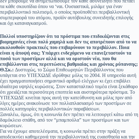
δεν μπορούμε να αντιμετωπίσουμε τον κάθε ασυνείδητο που πετάει
τα κάθε σκουπίδια όπου να ‘ναι. Ουσιαστικά, μιλάμε για έναν
περιβαλλοντικό πολιτισμό, ο οποίος προϋποθέτει περιβαλλοντική
συμπεριφορά του ατόμου, προϊόν αυτόβουλης συνειδητής επιλογής
και όχι καταναγκασμού.
Πολλοί υποστηρίζουν ότι τα πρόστιμα που επιδικάζονται στις
βιομηχανίες είναι πολύ χαμηλά και δεν τις αποτρέπουν από το να
ακολουθούν πρακτικές που επιβαρύνουν το περιβάλλον. Ποια
είναι η άποψή σας; Yπάρχει ενδεχόμενο να επανεξεταστούν τα
ποσά των προστίμων αλλά και να οριστούν νέα, που θα
επιβάλλονται στις περιπτώσεις βαθμιαίας και χρόνιας ρύπανσης;
Θ.Σκ.:
Δυστυχώς, το Σώμα Επιθεωρητών Περιβάλλοντος που
υπάγεται στο YΠΕΧΩΔΕ ιδρύθηκε μόλις το 2004. Η υπηρεσία αυτή
έχει πραγματοποιήσει σημαντικό αριθμό ελέγχων κι έχει επιβάλει
ιδιαίτερα υψηλές κυρώσεις. Στον κατασταλτικό τομέα είναι ξεκάθαρο
ότι χρειάζεται περισσότερη εποπτεία και αυστηρότερα πρόστιμα. Το
YΠΕΧΩΔΕ κινείται προς αυτή την κατεύθυνση και μόλις πριν από
λίγες ημέρες ανακοίνωσε τον πολλαπλασιασμό των προστίμων σε
πολλές κατηγορίες περιβαλλοντικών παραβάσεων.
Ξαναλέω, όμως, ότι η κοινωνία δεν πρέπει να λειτουργεί κάτω από τη
δαμόκλειο σπάθη, από τον “μπαμπούλα” των προστίμων και των
κυρώσεων.
Για να έχουμε αποτελέσματα, η κοινωνία πρέπει στην πράξη να
αποδεικνύει καθημερινά την περιβαλλοντική της ευαισθησία και την