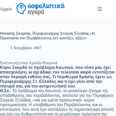
Μετάβαση
στο
Αρχείο
περιεχόμενο
Θανάσης Σκορδάς, Περιφερειάρχης Στερεάς Ελλάδας:«Η
Προστασία του Περιβάλλοντος δεν κοστίζει, αξίζει»
1 Νοεμβρίου 2007
Συνέντευξη στην Αμαλία Ρουχωτά
Κύριε Σκορδά το πρόβλημα Ασωπού, που τόσο μας έχει
απασχολήσει, κι όχι άδικα, τον τελευταίο καιρό εντοπίζεται
στην περιοχή ευθύνη σας. Τι περιθώρια δράσης έχετε ως
Περιφερειάρχης Στ. Ελλάδος και τι έχει γίνει από την
πλευρά σας για την αντιμετώπισή του;
Θ.Σκ.:
Το πρόβλημα του Ασωπού, το γενικότερο ζήτημα της
υποβάθμισης του περιβάλλοντος, αποτελεί για την Περιφέρεια
Στερεάς Ελλάδας –και για εμένα προσωπικά– κύρια
προτεραιότητα. H υποβάθμιση του Περιβάλλοντος και οι
επιπτώσεις που αυτή έχει αποτελούν τη σημαντικότερη απειλή
για όλη την Ανθρωπότητα και τη μεγαλύτερη πρόκληση της