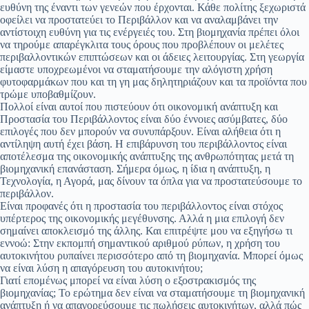
ευθύνη της έναντι των γενεών που έρχονται. Κάθε πολίτης ξεχωριστά
οφείλει να προστατεύει το Περιβάλλον και να αναλαμβάνει την
αντίστοιχη ευθύνη για τις ενέργειές του. Στη βιομηχανία πρέπει όλοι
να τηρούμε απαρέγκλιτα τους όρους που προβλέπουν οι μελέτες
περιβαλλοντικών επιπτώσεων και οι άδειες λειτουργίας. Στη γεωργία
είμαστε υποχρεωμένοι να σταματήσουμε την αλόγιστη χρήση
φυτοφαρμάκων που και τη γη μας δηλητηριάζουν και τα προϊόντα που
τρώμε υποβαθμίζουν.
Πολλοί είναι αυτοί που πιστεύουν ότι οικονομική ανάπτυξη και
Προστασία του Περιβάλλοντος είναι δύο έννοιες ασύμβατες, δύο
επιλογές που δεν μπορούν να συνυπάρξουν. Είναι αλήθεια ότι η
αντίληψη αυτή έχει βάση. Η επιβάρυνση του περιβάλλοντος είναι
αποτέλεσμα της οικονομικής ανάπτυξης της ανθρωπότητας μετά τη
βιομηχανική επανάσταση. Σήμερα όμως, η ίδια η ανάπτυξη, η
Τεχνολογία, η Αγορά, μας δίνουν τα όπλα για να προστατεύσουμε το
περιβάλλον.
Είναι προφανές ότι η προστασία του περιβάλλοντος είναι στόχος
υπέρτερος της οικονομικής μεγέθυνσης. Αλλά η μια επιλογή δεν
σημαίνει αποκλεισμό της άλλης. Και επιτρέψτε μου να εξηγήσω τι
εννοώ: Στην εκπομπή σημαντικού αριθμού ρύπων, η χρήση του
αυτοκινήτου ρυπαίνει περισσότερο από τη βιομηχανία. Μπορεί όμως
να είναι λύση η απαγόρευση του αυτοκινήτου;
Γιατί επομένως μπορεί να είναι λύση ο εξοστρακισμός της
βιομηχανίας; Το ερώτημα δεν είναι να σταματήσουμε τη βιομηχανική
ανάπτυξη ή να απαγορεύσουμε τις πωλήσεις αυτοκινήτων, αλλά πώς