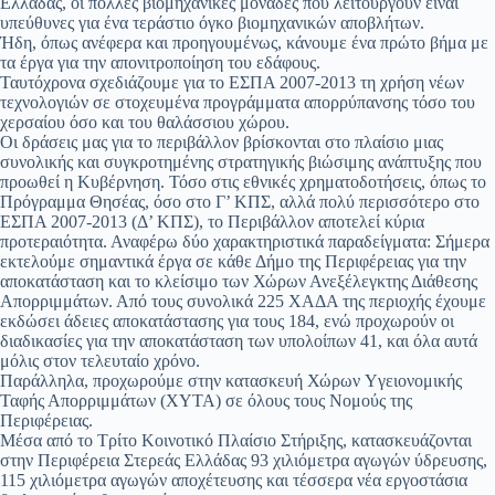
Ελλάδας, οι πολλές βιομηχανικές μονάδες που λειτουργούν είναι
υπεύθυνες για ένα τεράστιο όγκο βιομηχανικών αποβλήτων.
Ήδη, όπως ανέφερα και προηγουμένως, κάνουμε ένα πρώτο βήμα με
τα έργα για την απονιτροποίηση του εδάφους.
Ταυτόχρονα σχεδιάζουμε για το ΕΣΠΑ 2007-2013 τη χρήση νέων
τεχνολογιών σε στοχευμένα προγράμματα απορρύπανσης τόσο του
χερσαίου όσο και του θαλάσσιου χώρου.
Οι δράσεις μας για το περιβάλλον βρίσκονται στο πλαίσιο μιας
συνολικής και συγκροτημένης στρατηγικής βιώσιμης ανάπτυξης που
προωθεί η Κυβέρνηση. Τόσο στις εθνικές χρηματοδοτήσεις, όπως το
Πρόγραμμα Θησέας, όσο στο Γ’ ΚΠΣ, αλλά πολύ περισσότερο στο
ΕΣΠΑ 2007-2013 (Δ’ ΚΠΣ), το Περιβάλλον αποτελεί κύρια
προτεραιότητα. Αναφέρω δύο χαρακτηριστικά παραδείγματα: Σήμερα
εκτελούμε σημαντικά έργα σε κάθε Δήμο της Περιφέρειας για την
αποκατάσταση και το κλείσιμο των Χώρων Ανεξέλεγκτης Διάθεσης
Απορριμμάτων. Από τους συνολικά 225 ΧΑΔΑ της περιοχής έχουμε
εκδώσει άδειες αποκατάστασης για τους 184, ενώ προχωρούν οι
διαδικασίες για την αποκατάσταση των υπολοίπων 41, και όλα αυτά
μόλις στον τελευταίο χρόνο.
Παράλληλα, προχωρούμε στην κατασκευή Χώρων Yγειονομικής
Ταφής Απορριμμάτων (ΧYΤΑ) σε όλους τους Νομούς της
Περιφέρειας.
Μέσα από το Τρίτο Κοινοτικό Πλαίσιο Στήριξης, κατασκευάζονται
στην Περιφέρεια Στερεάς Ελλάδας 93 χιλιόμετρα αγωγών ύδρευσης,
115 χιλιόμετρα αγωγών αποχέτευσης και τέσσερα νέα εργοστάσια