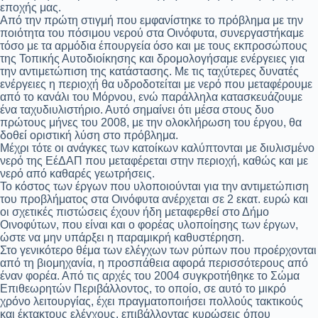
εποχής μας.
Από την πρώτη στιγμή που εμφανίστηκε το πρόβλημα με την
ποιότητα του πόσιμου νερού στα Οινόφυτα, συνεργαστήκαμε
τόσο με τα αρμόδια έπουργεία όσο και με τους εκπροσώπους
της Τοπικής Αυτοδιοίκησης και δρομολογήσαμε ενέργειες για
την αντιμετώπιση της κατάστασης. Με τις ταχύτερες δυνατές
ενέργειες η περιοχή θα υδροδοτείται με νερό που μεταφέρουμε
από το κανάλι του Μόρνου, ενώ παράλληλα κατασκευάζουμε
ένα ταχυδιυλιστήριο. Αυτό σημαίνει ότι μέσα στους δυο
πρώτους μήνες του 2008, με την ολοκλήρωση του έργου, θα
δοθεί οριστική λύση στο πρόβλημα.
Μέχρι τότε οι ανάγκες των κατοίκων καλύπτονται με διυλισμένο
νερό της ΕέΔΑΠ που μεταφέρεται στην περιοχή, καθώς και με
νερό από καθαρές γεωτρήσεις.
Το κόστος των έργων που υλοποιούνται για την αντιμετώπιση
του προβλήματος στα Οινόφυτα ανέρχεται σε 2 εκατ. ευρώ και
οι σχετικές πιστώσεις έχουν ήδη μεταφερθεί στο Δήμο
Οινοφύτων, που είναι και ο φορέας υλοποίησης των έργων,
ώστε να μην υπάρξει η παραμικρή καθυστέρηση.
Στο γενικότερο θέμα των ελέγχων των ρύπων που προέρχονται
από τη βιομηχανία, η προσπάθεια αφορά περισσότερους από
έναν φορέα. Από τις αρχές του 2004 συγκροτήθηκε το Σώμα
Επιθεωρητών Περιβάλλοντος, το οποίο, σε αυτό το μικρό
χρόνο λειτουργίας, έχει πραγματοποιήσει πολλούς τακτικούς
και έκτακτους ελέγχους, επιβάλλοντας κυρώσεις όπου