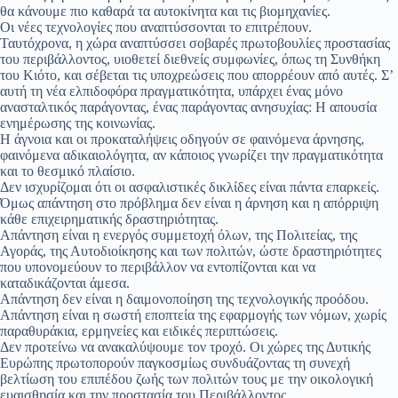
θα κάνουμε πιο καθαρά τα αυτοκίνητα και τις βιομηχανίες.
Οι νέες τεχνολογίες που αναπτύσσονται το επιτρέπουν.
Ταυτόχρονα, η χώρα αναπτύσσει σοβαρές πρωτοβουλίες προστασίας
του περιβάλλοντος, υιοθετεί διεθνείς συμφωνίες, όπως τη Συνθήκη
του Κιότο, και σέβεται τις υποχρεώσεις που απορρέουν από αυτές. Σ’
αυτή τη νέα ελπιδοφόρα πραγματικότητα, υπάρχει ένας μόνο
ανασταλτικός παράγοντας, ένας παράγοντας ανησυχίας: Η απουσία
ενημέρωσης της κοινωνίας.
Η άγνοια και οι προκαταλήψεις οδηγούν σε φαινόμενα άρνησης,
φαινόμενα αδικαιολόγητα, αν κάποιος γνωρίζει την πραγματικότητα
και το θεσμικό πλαίσιο.
Δεν ισχυρίζομαι ότι οι ασφαλιστικές δικλίδες είναι πάντα επαρκείς.
Όμως απάντηση στο πρόβλημα δεν είναι η άρνηση και η απόρριψη
κάθε επιχειρηματικής δραστηριότητας.
Απάντηση είναι η ενεργός συμμετοχή όλων, της Πολιτείας, της
Αγοράς, της Αυτοδιοίκησης και των πολιτών, ώστε δραστηριότητες
που υπονομεύουν το περιβάλλον να εντοπίζονται και να
καταδικάζονται άμεσα.
Απάντηση δεν είναι η δαιμονοποίηση της τεχνολογικής προόδου.
Απάντηση είναι η σωστή εποπτεία της εφαρμογής των νόμων, χωρίς
παραθυράκια, ερμηνείες και ειδικές περιπτώσεις.
Δεν προτείνω να ανακαλύψουμε τον τροχό. Οι χώρες της Δυτικής
Ευρώπης πρωτοπορούν παγκοσμίως συνδυάζοντας τη συνεχή
βελτίωση του επιπέδου ζωής των πολιτών τους με την οικολογική
ευαισθησία και την προστασία του Περιβάλλοντος.