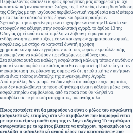
Περιβάλλοντος αποτελεί κυρίως προληπτική μας υποχρέωση κι όχι
κατασταλτική αναγκαιότητα. Στόχος της Πολιτείας είναι η διασύνδεση
της Οδηγίας με την ισχύουσα περιβαλλοντική νομοθεσία και ιδιαίτερα
με το πλαίσιο αδειοδότησης έργων και δραστηριοτήτων.
Σχετικά με την παρακίνηση των επιχειρήσεων από την Πολιτεία να
στραφούν για κάλυψη στην ασφαλιστική αγορά, το άρθρο 13 της
Οδηγίας ζητεί από τα κράτη-μέλη να λάβουν μέτρα για την
ενθάρρυνση της ανάπτυξης μέσων και αγορών χρηματοοικονομικής
ασφάλειας, με στόχο να καταστεί δυνατή η χρήση
χρηματοοικονομικών εγγυήσεων από τους φορείς εκμετάλλευσης
προκειμένου να καλύψουν τις ενδεχόμενες ευθύνες τους.
Στα πλαίσια αυτά και καθώς η ασφαλιστική κάλυψη τέτοιων κινδύνων
μπορεί να περιορίσει το κόστος που θα επωμιστεί η Πολιτεία για την
αποκατάσταση της ρύπανσης, συμφωνώ ότι η πολιτική των κινήτρων
είναι ένας τρόπος ανάπτυξης της συγκεκριμένης Αγοράς.
Από την άλλη, δεν μπορώ να διανοηθώ ότι υπάρχει επιχειρηματίας
που δεν καταλαβαίνει το πόσο φθηνότερη είναι η κάλυψη μέσω ενός
ασφαλιστηρίου συμβολαίου, από τα ποσά που θα κληθεί να
καταβάλει σε περίπτωση ατυχήματος, ρύπανσης κ.λπ.
Ποιος πιστεύετε ότι θα μπορούσε να είναι ο ρόλος του ασφαλιστή
(ασφαλιστικές εταιρίες) στο νέο περιβάλλον που διαμορφώνεται
με την επικείμενη υιοθέτηση της εν λόγω οδηγίας; Τι περιθώρια
συνεργασίας με το κράτος βλέπετε να υπάρχουν, προκειμένου να
αναλάβει η ασφαλιστική αγορά μέρος των υποχρεώσεων που