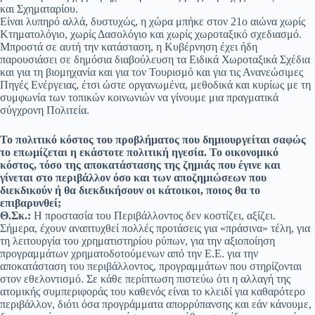
και Σχηματαρίου.
Είναι λυπηρό αλλά, δυστυχώς, η χώρα μπήκε στον 21ο αιώνα χωρίς
Κτηματολόγιο, χωρίς Δασολόγιο και χωρίς χωροταξικό σχεδιασμό.
Μπροστά σε αυτή την κατάσταση, η Κυβέρνηση έχει ήδη
παρουσιάσει σε δημόσια διαβούλευση τα Ειδικά Χωροταξικά Σχέδια
και για τη βιομηχανία και για τον Τουρισμό και για τις Ανανεώσιμες
Πηγές Ενέργειας, έτσι ώστε οργανωμένα, μεθοδικά και κυρίως με τη
συμφωνία των τοπικών κοινωνιών να γίνουμε μια πραγματικά
σύγχρονη Πολιτεία.
Το πολιτικό κόστος του προβλήματος που δημιουργείται σαφώς
το επωμίζεται η εκάστοτε πολιτική ηγεσία. Το οικονομικό
κόστος, τόσο της αποκατάστασης της ζημιάς που έγινε και
γίνεται στο περιβάλλον όσο και των αποζημιώσεων που
διεκδικούν ή θα διεκδικήσουν οι κάτοικοι, ποιος θα το
επιβαρυνθεί;
Θ.Σκ.:
Η προστασία του Περιβάλλοντος δεν κοστίζει, αξίζει.
Σήμερα, έχουν αναπτυχθεί πολλές προτάσεις για «πράσινα» τέλη, για
τη λειτουργία του χρηματιστηρίου ρύπων, για την αξιοποίηση
προγραμμάτων χρηματοδοτούμενων από την Ε.Ε. για την
αποκατάσταση του περιβάλλοντος, προγραμμάτων που στηρίζονται
στον εθελοντισμό. Σε κάθε περίπτωση πιστεύω ότι η αλλαγή της
ατομικής συμπεριφοράς του καθενός είναι το κλειδί για καθαρότερο
περιβάλλον, διότι όσα προγράμματα απορρύπανσης και εάν κάνουμε,