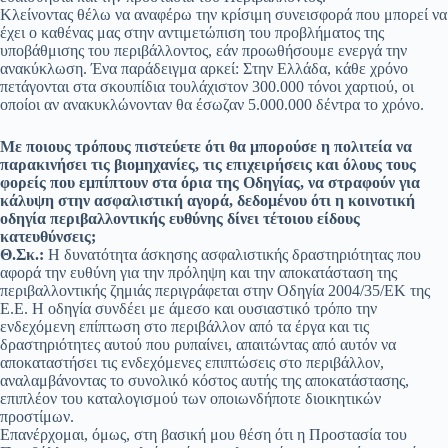
Κλείνοντας θέλω να αναφέρω την κρίσιμη συνεισφορά που μπορεί να
έχει ο καθένας μας στην αντιμετώπιση του προβλήματος της
υποβάθμισης του περιβάλλοντος, εάν προωθήσουμε ενεργά την
ανακύκλωση. Ένα παράδειγμα αρκεί: Στην Ελλάδα, κάθε χρόνο
πετάγονται στα σκουπίδια τουλάχιστον 300.000 τόνοι χαρτιού, οι
οποίοι αν ανακυκλώνονταν θα έσωζαν 5.000.000 δέντρα το χρόνο.
Με ποιους τρόπους πιστεύετε ότι θα μπορούσε η πολιτεία να
παρακινήσει τις βιομηχανίες, τις επιχειρήσεις και όλους τους
φορείς που εμπίπτουν στα όρια της Οδηγίας, να στραφούν για
κάλυψη στην ασφαλιστική αγορά, δεδομένου ότι η κοινοτική
οδηγία περιβαλλοντικής ευθύνης δίνει τέτοιου είδους
κατευθύνσεις;
Θ.Σκ.:
Η δυνατότητα άσκησης ασφαλιστικής δραστηριότητας που
αφορά την ευθύνη για την πρόληψη και την αποκατάσταση της
περιβαλλοντικής ζημιάς περιγράφεται στην Οδηγία 2004/35/ΕΚ της
Ε.Ε. Η οδηγία συνδέει με άμεσο και ουσιαστικό τρόπο την
ενδεχόμενη επίπτωση στο περιβάλλον από τα έργα και τις
δραστηριότητες αυτού που ρυπαίνει, απαιτώντας από αυτόν να
αποκαταστήσει τις ενδεχόμενες επιπτώσεις στο περιβάλλον,
αναλαμβάνοντας το συνολικό κόστος αυτής της αποκατάστασης,
επιπλέον του καταλογισμού των οποιωνδήποτε διοικητικών
προστίμων.
Επανέρχομαι, όμως, στη βασική μου θέση ότι η Προστασία του