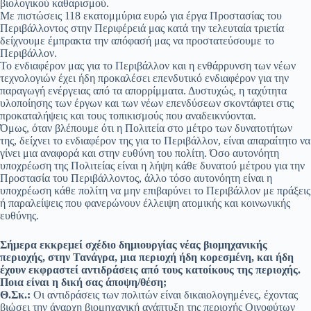
βιολογικού καθαρισμού.
Με πιστώσεις 118 εκατομμύρια ευρώ για έργα Προστασίας του
Περιβάλλοντος στην Περιφέρειά μας κατά την τελευταία τριετία
δείχνουμε έμπρακτα την απόφασή μας να προστατεύσουμε το
Περιβάλλον.
Το ενδιαφέρον μας για το Περιβάλλον και η ενθάρρυνση των νέων
τεχνολογιών έχει ήδη προκαλέσει επενδυτικό ενδιαφέρον για την
παραγωγή ενέργειας από τα απορρίμματα. Δυστυχώς, η ταχύτητα
υλοποίησης των έργων και των νέων επενδύσεων σκοντάφτει στις
προκαταλήψεις και τους τοπικισμούς που αναδεικνύονται.
Όμως, όταν βλέπουμε ότι η Πολιτεία στο μέτρο των δυνατοτήτων
της, δείχνει το ενδιαφέρον της για το Περιβάλλον, είναι απαραίτητο να
γίνει μια αναφορά και στην ευθύνη του πολίτη. Όσο αυτονόητη
υποχρέωση της Πολιτείας είναι η λήψη κάθε δυνατού μέτρου για την
Προστασία του Περιβάλλοντος, άλλο τόσο αυτονόητη είναι η
υποχρέωση κάθε πολίτη να μην επιβαρύνει το Περιβάλλον με πράξεις
ή παραλείψεις που φανερώνουν έλλειψη ατομικής και κοινωνικής
ευθύνης.
Σήμερα εκκρεμεί σχέδιο δημιουργίας νέας βιομηχανικής
περιοχής, στην Τανάγρα, μια περιοχή ήδη κορεσμένη, και ήδη
έχουν εκφραστεί αντιδράσεις από τους κατοίκους της περιοχής.
Ποια είναι η δική σας άποψη/θέση;
Θ.Σκ.:
Οι αντιδράσεις των πολιτών είναι δικαιολογημένες, έχοντας
βιώσει την άναρχη βιομηχανική ανάπτυξη της περιοχής Οινοφύτων