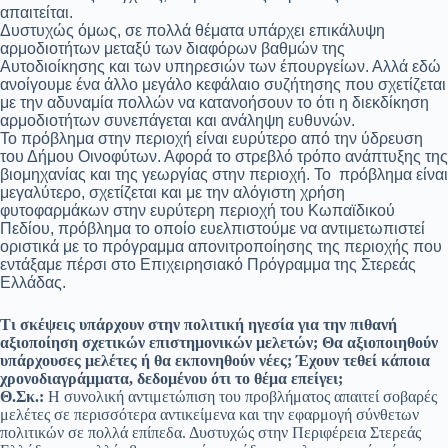
απαιτείται.
Δυστυχώς όμως, σε πολλά θέματα υπάρχει επικάλυψη
αρμοδιοτήτων μεταξύ των διαφόρων βαθμών της
Αυτοδιοίκησης και των υπηρεσιών των έπουργείων. Αλλά εδώ
ανοίγουμε ένα άλλο μεγάλο κεφάλαιο συζήτησης που σχετίζεται
με την αδυναμία πολλών να κατανοήσουν το ότι η διεκδίκηση
αρμοδιοτήτων συνεπάγεται και ανάληψη ευθυνών.
Το πρόβλημα στην περιοχή είναι ευρύτερο από την ύδρευση
του Δήμου Οινοφύτων. Αφορά το στρεβλό τρόπο ανάπτυξης της
βιομηχανίας και της γεωργίας στην περιοχή. Το πρόβλημα είναι
μεγαλύτερο, σχετίζεται και με την αλόγιστη χρήση
φυτοφαρμάκων στην ευρύτερη περιοχή του Κωπαϊδικού
Πεδίου, πρόβλημα το οποίο ευελπιστούμε να αντιμετωπιστεί
οριστικά με το πρόγραμμα απονιτροποίησης της περιοχής που
εντάξαμε πέρσι στο Επιχειρησιακό Πρόγραμμα της Στερεάς
Ελλάδας.
Τι σκέψεις υπάρχουν στην πολιτική ηγεσία για την πιθανή
αξιοποίηση σχετικών επιστημονικών μελετών; Θα αξιοποιηθούν
υπάρχουσες μελέτες ή θα εκπονηθούν νέες; Έχουν τεθεί κάποια
χρονοδιαγράμματα, δεδομένου ότι το θέμα επείγει;
Θ.Σκ.:
Η συνολική αντιμετώπιση του προβλήματος απαιτεί σοβαρές
μελέτες σε περισσότερα αντικείμενα και την εφαρμογή σύνθετων
πολιτικών σε πολλά επίπεδα. Δυστυχώς στην Περιφέρεια Στερεάς