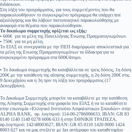
διδάσκουν.
Στη λήξη του προγράμματος, για τους συμμετέχοντες που θα
παρακoλoυθήσoυv το συγκεκριμένο πρόγραμμα θα υπάρχει test
αξιολόγησης και θα λάβουν πιστοποιητικό παρακολούθησης με
αναφορά στα θέματα που παρακολούθησαν.
Το δικαίωμα συμμετοχής ορίζεται ως εξής:
• 600€ για τα μέλη της Πανελλήνιας Ένωσης Πραγματογνωμόνων.
• 750€ για τα μη μέλη.
Το ΕΙΑΣ σε συνεργασία με την ΠΕΠ διαμόρφωσε αποκλειστικά για
τα μέλη της Ενωσης Πραγματογνωμόνων τα δίδακτρα για το
συγκεκριμένο πρόγραμμα στα 600€/άτομο.
• Το δικαίωμα συμμετοχής θα καταβάλλεται σε τρεις δόσεις, 1η δόση
200€ με την κατάθεση της αίτησης συμμετοχής, η 2η δόση 200€ στις
9 Δεκεμβρίου και η 3η πριν τη λήξη του προγράμματος (17
Δεκεμβρίου).
Το Δικαίωμα Συμμετοχής μπορείτε να καταβάλετε με την κατάθεση
της Αίτησης Συμμετοχής στα γραφεία του ΕΙΑΣ ή να το καταθέσετε
στην επωνυμία «Ελληνικό Ινστιτούτο Ασφαλιστικών Σπουδών» στην
ALPHA BANK, αρ. λογ/σμού: 114-00-2786006633, IBAN: GR 83
0140 1140 1140 0278 6006 633 ή στην ΕΘΝΙΚΗ ΤΡΑΠΕΖΑ,
αρ.λογ/σμού: 142/48003627, IBAN: GR 65 0110 1420 0000 1424
8003 627 και να μας στείλετε με fax αντίγραφο του καταθετηρίου