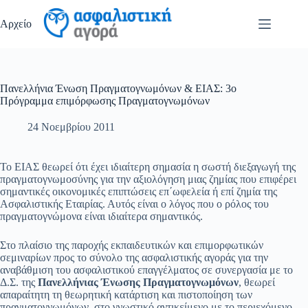
Μετάβαση
στο
Αρχείο
περιεχόμενο
Πανελλήνια Ένωση Πραγματογνωμόνων & ΕΙΑΣ: 3ο
Πρόγραμμα επιμόρφωσης Πραγματογνωμόνων
24 Νοεμβρίου 2011
Το ΕΙΑΣ θεωρεί ότι έχει ιδιαίτερη σημασία η σωστή διεξαγωγή της
πραγματογνωμοσύνης για την αξιολόγηση μιας ζημίας που επιφέρει
σημαντικές οικονομικές επιπτώσεις επ΄ωφελεία ή επί ζημία της
Ασφαλιστικής Εταιρίας. Αυτός είναι ο λόγος που ο ρόλος του
πραγματογνώμονα είναι ιδιαίτερα σημαντικός.
Στο πλαίσιο της παροχής εκπαιδευτικών και επιμορφωτικών
σεμιναρίων προς το σύνολο της ασφαλιστικής αγοράς για την
αναβάθμιση του ασφαλιστικού επαγγέλματος σε συνεργασία με το
Δ.Σ. της
Πανελλήνιας Ένωσης Πραγματογνωμόνων
, θεωρεί
απαραίτητη τη θεωρητική κατάρτιση και πιστοποίηση των
πραγματογνωμόνων, στο γνωστικό αντικείμενο με το περιεχόμενο