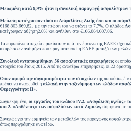
Μειωμένη κατά 9,9% ήταν η
συνολική παραγωγή ασφαλίστρων
τ
Μείωση κατέγραψαν τόσο οι Ασφαλίσεις Ζωής
όσο και οι ασφαλ
€168.803.669,82, με την πτώση του να φτάνει το 7,7%. Ο κλάδος
Ασ
κατέγραψαν αύξηση2,0% και ανήλθαν στα €106.064.607,06.
Τα παραπάνω στοιχεία προκύπτουν από την έρευνα της ΕΑΕΕ σχετι
ακυρώσεων ανά μήνα που πραγματοποιεί η ΕΑΕΕ μεταξύ των μελών 
Συνολικά ανταποκρίθηκαν
56 ασφαλιστικές επιχειρήσεις
οι οποίε
στοιχεία του έτους 2015. Από τις ανωτέρω επιχειρήσεις, οι 22 δραστ
Όσον αφορά την συγκρισιμότητα των στοιχείων
της παρούσας έρευ
πρέπει να αναφερθεί η
αλλαγή στην ταξινόμηση των κλάδων ασφάλ
Φερεγγυότητα ΙΙ».
Συγκεκριμένα,
οι εργασίες του κλάδου IV.2. «Ασφάλιση υγείας»
και 2. «Ασθένειες» των ασφαλίσεων κατά Ζημιών,
σύμφωνα με τα 
Συνεπώς για την ερμηνεία των μεταβολών της παραγωγής ασφαλίστρων
όπως περιγράφηκε ανωτέρω.