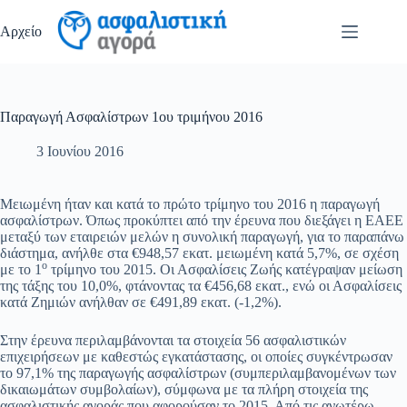
Μετάβαση
στο
Αρχείο
περιεχόμενο
Παραγωγή Ασφαλίστρων 1ου τριμήνου 2016
3 Ιουνίου 2016
Μειωμένη ήταν και κατά το πρώτο τρίμηνο του 2016 η παραγωγή
ασφαλίστρων. Όπως προκύπτει από την έρευνα που διεξάγει η ΕΑΕΕ
μεταξύ των εταιρειών μελών η συνολική παραγωγή, για το παραπάνω
διάστημα, ανήλθε στα €948,57 εκατ. μειωμένη κατά 5,7%, σε σχέση
ο
με το 1
τρίμηνο του 2015. Οι Ασφαλίσεις Ζωής κατέγραψαν μείωση
της τάξης του 10,0%, φτάνοντας τα €456,68 εκατ., ενώ οι Ασφαλίσεις
κατά Ζημιών ανήλθαν σε €491,89 εκατ. (-1,2%).
Στην έρευνα περιλαμβάνονται τα στοιχεία 56 ασφαλιστικών
επιχειρήσεων με καθεστώς εγκατάστασης, οι οποίες συγκέντρωσαν
το 97,1% της παραγωγής ασφαλίστρων (συμπεριλαμβανομένων των
δικαιωμάτων συμβολαίων), σύμφωνα με τα πλήρη στοιχεία της
ασφαλιστικής αγοράς που αφορούσαν το 2015. Από τις ανωτέρω