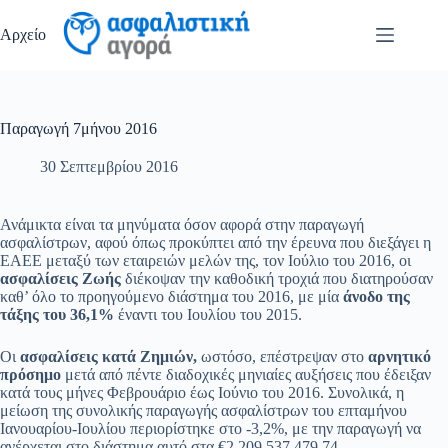
Μετάβαση
στο
Αρχείο
περιεχόμενο
Παραγωγή 7μήνου 2016
30 Σεπτεμβρίου 2016
Ανάμικτα είναι τα μηνύματα όσον αφορά στην παραγωγή
ασφαλίστρων, αφού όπως προκύπτει από την έρευνα που διεξάγει η
ΕΑΕΕ μεταξύ των εταιρειών μελών της, τον Ιούλιο του 2016, οι
ασφαλίσεις Ζωής
διέκοψαν την καθοδική τροχιά που διατηρούσαν
καθ’ όλο το προηγούμενο διάστημα του 2016, με μία
άνοδο της
τάξης του 36,1%
έναντι του Ιουλίου του 2015.
Οι
ασφαλίσεις κατά Ζημιών,
ωστόσο, επέστρεψαν στο
αρνητικό
πρόσημο
μετά από πέντε διαδοχικές μηνιαίες αυξήσεις που έδειξαν
κατά τους μήνες Φεβρουάριο έως Ιούνιο του 2016. Συνολικά, η
μείωση της συνολικής παραγωγής ασφαλίστρων του επταμήνου
Ιανουαρίου-Ιουλίου περιορίστηκε στο -3,2%, με την παραγωγή να
ανέρχεται στο διάστημα αυτό στα €2.209.537.479,74.