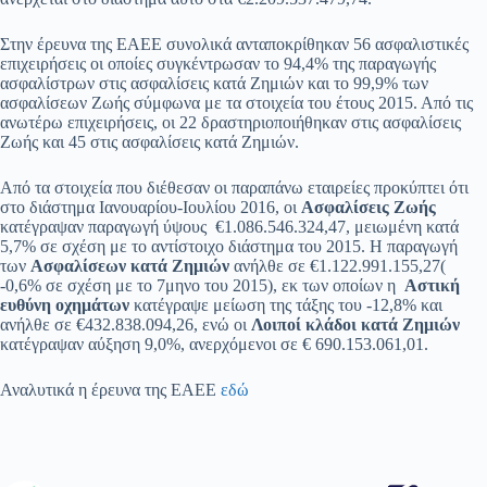
Στην έρευνα της ΕΑΕΕ συνολικά ανταποκρίθηκαν 56 ασφαλιστικές
επιχειρήσεις οι οποίες συγκέντρωσαν το 94,4% της παραγωγής
ασφαλίστρων στις ασφαλίσεις κατά Ζημιών και το 99,9% των
ασφαλίσεων Ζωής σύμφωνα με τα στοιχεία του έτους 2015. Από τις
ανωτέρω επιχειρήσεις, οι 22 δραστηριοποιήθηκαν στις ασφαλίσεις
Ζωής και 45 στις ασφαλίσεις κατά Ζημιών.
Από τα στοιχεία που διέθεσαν οι παραπάνω εταιρείες προκύπτει ότι
στο διάστημα Ιανουαρίου-Ιουλίου 2016, οι
Ασφαλίσεις Ζωής
κατέγραψαν παραγωγή ύψους €1.086.546.324,47, μειωμένη κατά
5,7% σε σχέση με το αντίστοιχο διάστημα του 2015. Η παραγωγή
των
Ασφαλίσεων κατά Ζημιών
ανήλθε σε €1.122.991.155,27(
-0,6% σε σχέση με το 7μηνο του 2015), εκ των οποίων η
Αστική
ευθύνη οχημάτων
κατέγραψε μείωση της τάξης του -12,8% και
ανήλθε σε €432.838.094,26, ενώ οι
Λοιποί κλάδοι κατά Ζημιών
κατέγραψαν αύξηση 9,0%, ανερχόμενοι σε € 690.153.061,01.
Αναλυτικά η έρευνα της ΕΑΕΕ
εδώ