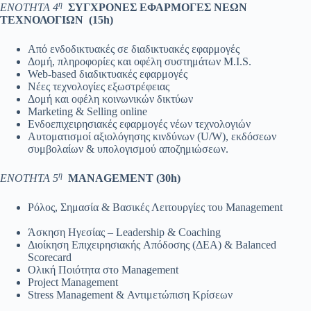
η
ΕΝΟΤΗΤΑ 4
ΣΥΓΧΡΟΝΕΣ ΕΦΑΡΜΟΓΕΣ ΝΕΩΝ
ΤΕΧΝΟΛΟΓΙΩΝ (15
h
)
Από ενδοδικτυακές σε διαδικτυακές εφαρμογές
Δομή, πληροφορίες και οφέλη συστημάτων M.I.S.
Web-based διαδικτυακές εφαρμογές
Νέες τεχνολογίες εξωστρέφειας
Δομή και οφέλη κοινωνικών δικτύων
Marketing & Selling online
Ενδοεπιχειρησιακές εφαρμογές νέων τεχνολογιών
Αυτοματισμοί αξιολόγησης κινδύνων (U/W), εκδόσεων
συμβολαίων & υπολογισμού αποζημιώσεων.
η
ΕΝΟΤΗΤΑ 5
MANAGEMENT
(30
h
)
Ρόλος, Σημασία & Βασικές Λειτουργίες του Management
Άσκηση Ηγεσίας – Leadership & Coaching
Διοίκηση Επιχειρησιακής Aπόδοσης (ΔΕΑ) & Balanced
Scorecard
Ολική Ποιότητα στο Management
Project Management
Stress Management & Αντιμετώπιση Κρίσεων