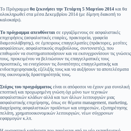
Το Πρόγραμμα
θα ξεκινήσει την Τετάρτη 5 Μαρτίου 2014
και θα
ολοκληρωθεί στα μέσα Δεκεμβρίου 2014 (με δίμηνη διακοπή το
καλοκαίρι).
Το πρόγραμμα απευθύνεται
σε εργαζόμενους σε ασφαλιστικές
επιχειρήσεις (ασφαλιστικές εταιρίες, πρακτορεία, γραφεία
διαμεσολάβησης), σε έμπειρους επαγγελματίες (πράκτορες, μεσίτες
ασφαλίσεων, ασφαλιστικούς συμβούλους, συντονιστές), που
επιθυμούν να συστηματοποιήσουν και να εκσυγχρονίσουν τις γνώσεις
τους, προκειμένου να βελτιώσουν τις επαγγελματικές τους
προοπτικές, να ενισχύσουν τις δυνατότητες επαγγελματικής και
ενδοεπιχειρησιακής εξέλιξής τους και να αυξήσουν τα αποτελέσματα
της οικονομικής δραστηριότητάς τους.
Στόχος του προγράμματος
είναι οι απόφοιτοι να έχουν μια συνολική
εποπτική και προχωρημένη γνώση όχι μόνο των τεχνικών
ασφαλιστικών κλάδων αλλά και των άλλων λειτουργιών μιας
ασφαλιστικής επιχείρησης, όπως σε θέματα management, marketing,
διαχείρισης ασφαλιστικών προϊόντων και υπηρεσιών, εξυπηρέτησης
πελάτη, χρηματοοικονομικών λειτουργιών, νέων σύγχρονων
εφαρμογών κ.λπ.
Η ουσιαστική κατάρτιση που παρέχεται από το νέο εκπαιδευτικό