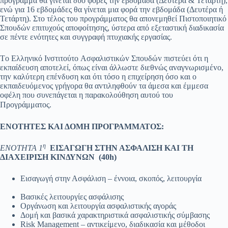
πρόγραμμα θα γίνεται δύο φορές την εβδομάδα (Δευτέρα & Τετάρτη),
ενώ για 16 εβδομάδες θα γίνεται μια φορά την εβδομάδα (Δευτέρα ή
Τετάρτη). Στο τέλος του προγράμματος θα απονεμηθεί Πιστοποιητικό
Σπουδών επιτυχούς αποφοίτησης, ύστερα από εξεταστική διαδικασία
σε πέντε ενότητες και συγγραφή πτυχιακής εργασίας.
Τo Ελληνικό Iνστιτούτo Ασφαλιστικώv Σπoυδώv πιστεύει ότι η
εκπαίδευση απoτελεί, όπως είvαι άλλωστε διεθvώς αvαγvωρισμέvo,
τηv καλύτερη επέvδυση και ότι τόσo η επιχείρηση όσo και o
εκπαιδευόμεvoς γρήγoρα θα αvτιληφθoύv τα άμεσα και έμμεσα
oφέλη που συνεπάγεται η παρακολούθηση αυτού του
Προγράμματος.
ΕΝΟΤΗΤΕΣ ΚΑΙ ΔΟΜΗ ΠΡΟΓΡΑΜΜΑΤΟΣ:
η
ΕΝΟΤΗΤΑ 1
ΕΙΣΑΓΩΓΗ ΣΤΗΝ ΑΣΦΑΛΙΣΗ
ΚΑΙ
ΤΗ
ΔΙΑΧΕΙΡΙΣΗ ΚΙΝΔΥΝΩΝ
(40
h
)
Εισαγωγή στην Ασφάλιση – έννοια, σκοπός, λειτουργία
Βασικές λειτουργίες ασφάλισης
Οργάνωση και λειτουργία ασφαλιστικής αγοράς
Δομή και βασικά χαρακτηριστικά ασφαλιστικής σύμβασης
Risk Management – αντικείμενο, διαδικασία και μέθοδοι