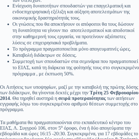
των στελεχών.
Ενίσχυση δυνατοτήτων σπουδαστών για επαγγελματική και
ενδοεπιχειρησιακή εξέλιξη και αύξηση
αποτελεσμάτων της
οικονομικής δραστηριότητάς τους.
Οι γνώσεις που θα αποκτήσουν οι απόφοιτοι θα τους δώσουν
τη δυνατότητα να γίνουν πιο
αποτελεσματικοί και αποδοτικοί
στην καθημερινή τους εργασία, να προτείνουν αξιόπιστες
λύσεις σε
επιχειρησιακά προβλήματα.
Το πρόγραμμα πραγματοποιείται μόνο απογευματινές ώρες.
Καταβολή διδάκτρων σε δόσεις.
Συμμετοχή των σπουδαστών στα σεμινάρια που πραγματοποιεί
το ΕΙΑΣ, κατά τη διάρκεια της φοίτησής
τους στο συγκεκριμένο
πρόγραμμα , με έκπτωση 50%.
Οι Αιτήσεις των υποψηφίων, μαζί με την καταβολή της πρώτης δόσης
των διδάκτρων, θα γίνονται δεκτές μέχρι την
Τρίτη 25 Φεβρουαρίου
2014
. Θα τηρηθεί αυστηρά η
σειρά προτεραιότητας
των αιτήσεων
εγγραφής λόγω του συγκεκριμένου αριθμού θέσεων συμμετοχής στο
πρόγραμμα.
Τα μαθήματα θα πραγματοποιούνται στο εκπαιδευτικό κέντρο του
ο
ΕΙΑΣ, Λ. Συγγρού 106, στον 5
όροφο, ένα ή δύο απογεύματα την
εβδομάδα και ώρες 16:15 -20:30. Συγκεκριμένα, για 17 εβδομάδες το