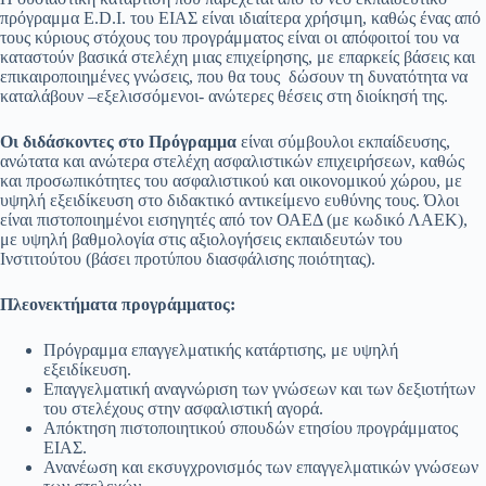
πρόγραμμα E.D.I. του ΕΙΑΣ είναι ιδιαίτερα χρήσιμη, καθώς ένας από
τους κύριους στόχους του προγράμματος είναι οι απόφοιτοί του να
καταστούν βασικά στελέχη μιας επιχείρησης, με επαρκείς βάσεις και
επικαιροποιημένες γνώσεις, που θα τους δώσουν τη δυνατότητα να
καταλάβουν –εξελισσόμενοι- ανώτερες θέσεις στη διοίκησή της.
Οι διδάσκοντες στο Πρόγραμμα
είναι σύμβουλοι εκπαίδευσης,
ανώτατα και ανώτερα στελέχη ασφαλιστικών επιχειρήσεων, καθώς
και προσωπικότητες του ασφαλιστικού και οικονομικού χώρου, με
υψηλή εξειδίκευση στο διδακτικό αντικείμενο ευθύνης τους. Όλοι
είναι πιστοποιημένοι εισηγητές από τον ΟΑΕΔ (με κωδικό ΛΑΕΚ),
με υψηλή βαθμολογία στις αξιολογήσεις εκπαιδευτών του
Ινστιτούτου (βάσει προτύπου διασφάλισης ποιότητας).
Πλεονεκτήματα προγράμματος
:
Πρόγραμμα επαγγελματικής κατάρτισης, με υψηλή
εξειδίκευση.
Επαγγελματική αναγνώριση των γνώσεων και των δεξιοτήτων
του στελέχους στην ασφαλιστική αγορά.
Απόκτηση πιστοποιητικού σπουδών ετησίου προγράμματος
ΕΙΑΣ.
Ανανέωση και εκσυγχρονισμός των επαγγελματικών γνώσεων