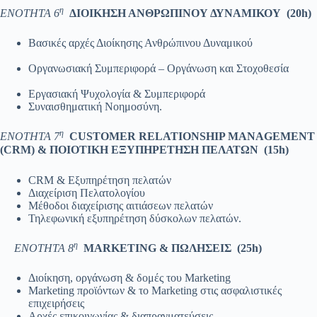
η
ΕΝΟΤΗΤΑ 6
ΔΙΟΙΚΗΣΗ ΑΝΘΡΩΠΙΝΟΥ ΔΥΝΑΜΙΚΟΥ
(20
h
)
Βασικές αρχές Διοίκησης Ανθρώπινου Δυναμικού
Οργανωσιακή Συμπεριφορά – Οργάνωση και Στοχοθεσία
Εργασιακή Ψυχολογία & Συμπεριφορά
Συναισθηματική Νοημοσύνη.
η
ΕΝΟΤΗΤΑ
7
CUSTOMER RELATIONSHIP MANAGEMENT
(CRM) &
ΠΟΙΟΤΙΚΗ
ΕΞΥΠΗΡΕΤΗΣΗ
ΠΕΛΑΤΩΝ
(15h)
CRM & Εξυπηρέτηση πελατών
Διαχείριση Πελατολογίου
Μέθοδοι διαχείρισης αιτιάσεων πελατών
Τηλεφωνική εξυπηρέτηση δύσκολων πελατών.
η
ΕΝΟΤΗΤΑ 8
MARKETING
& ΠΩΛΗΣΕΙΣ
(25
h
)
Διοίκηση, οργάνωση & δομές του Marketing
Marketing προϊόντων & το Marketing στις ασφαλιστικές
επιχειρήσεις
Αρχές επικοινωνίας & διαπραγματεύσεις