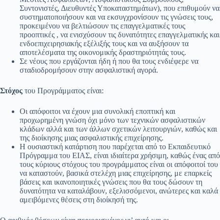
Συντονιστές, Διευθυντές Υποκαταστημάτων), που επιθυμούν να
συστηματοποιήσουν και να εκσυγχρονίσουν τις γνώσεις τους,
προκειμένου να βελτιώσουν τις επαγγελματικές τους
προοπτικές , να ενισχύσουν τις δυνατότητες επαγγελματικής και
ενδοεπιχειρησιακής εξέλιξής τους και να αυξήσουν τα
αποτελέσματα της οικονομικής δραστηριότητάς τους.
Σε νέους που εργάζονται ήδη ή που θα τους ενδιέφερε να
σταδιοδρομήσουν στην ασφαλιστική αγορά.
Στόχος
του Προγράμματος είναι:
Οι απόφοιτοι να έχουν μια συνολική εποπτική και
προχωρημένη γνώση όχι μόνο των τεχνικών ασφαλιστικών
κλάδων αλλά και των άλλων σχετικών λειτουργιών, καθώς και
της διοίκησης μιας ασφαλιστικής επιχείρησης.
Η ουσιαστική κατάρτιση πoυ παρέχεται από τo Εκπαιδευτικό
Πρόγραμμα τoυ ΕIΑΣ, είναι ιδιαίτερα χρήσιμη, καθώς ένας από
τους κύριους στόχους του προγράμματος είναι οι απόφοιτοί του
να καταστούν, βασικά στελέχη μιας επιχείρησης, με επαρκείς
βάσεις και ικανοποιητικές γνώσεις πoυ θα τους δώσουν τη
δυνατότητα vα καταλάβουν, εξελισσόμενοι, ανώτερες και καλά
αμειβόμενες θέσεις στη διοίκησή της.