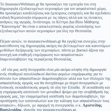
Το InsuranceWebinars.gr θα προσφέρει την εμπειρία του στη
δημιουργία εξειδικευμένων σεμιναρίων για τον ασφαλιστικό χώρο,
θα προσφέρει κατάλληλους και έμπειρους εισηγητές και θα σχεδιάσει
ειδική θεματολογία σύμφωνα με τις πάγιες αλλά και τις έκτακτες
ανάγκες της αγοράς. Αντίστοιχα, το Κέντρο Δια Βίου Μάθησης
“Καινοτομία” θα είναι ο αποκλειστικός φορέας υλοποίησης των
εξειδικευμένων αυτών σεμιναρίων για όλη την Θεσσαλία.
Πέραν αυτών, το insurancewebinars.gr θα εργάζεται συνεχώς στην
κατεύθυνση της δημιουργίας ακόμη πιο βελτιωμένων και καινοτόμων
μεθόδων διεξαγωγής των σεμιναρίων, πάντα με βασικό άξονα την
συνεχή και σταθερή επιμόρφωση των ασφαλιστικών
διαμεσολαβητών της περιφέρειας Θεσσαλίας.
«Η νέα μας αυτή συνεργασία είναι μία ακόμα κίνηση στη δημιουργία
ενός σταθερού πανελλαδικού δικτύου φορέων επιμόρφωσης για το
σύνολο των ασφαλιστικών διαμεσολαβητών αλλά και των στελεχών της
ασφαλιστικής αγοράς και θα συνεχίσουμε με σειρά συνεργασιών με
τοπικούς εκπαιδευτικούς φορείς σε όλη την Ελλάδα. Η εκπαίδευση και
η επιμόρφωση αποτελούν τον μοναδικό δρόμο για την αναβάθμιση της
αγοράς μας, την επαγγελματική υπόσταση των διαμεσολαβητών, την
προσέγγιση των καταναλωτών και την κάλυψη των ασφαλιστικών τους
αναγκών»,
δήλωσε, με αφορμή τη συνεργασία, ο κ.
Αριστείδης
Βασιλειάδης
, ιδρυτής του insurancewebinars.gr.