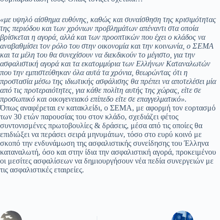
«με υψηλό αίσθημα ευθύνης, καθώς και συναίσθηση της κρισιμότητας
της περιόδου και των χρόνιων προβλημάτων απέναντι στα οποία
βρίσκεται η αγορά, αλλά και των προοπτικών που έχει ο κλάδος να
αναβαθμίσει τον ρόλο του στην οικονομία και την κοινωνία, ο ΣΕΜΑ
και τα μέλη του θα συνεχίσουν να διεκδικούν το μέγιστο, για την
ασφαλιστική αγορά και τα εκατομμύρια των Ελλήνων Καταναλωτών
που την εμπιστεύθηκαν όλα αυτά τα χρόνια, θεωρώντας ότι η
προστασία μέσω της ιδιωτικής ασφάλισης θα πρέπει να αποτελέσει μία
από τις προτεραιότητες, για κάθε πολίτη αυτής της χώρας, είτε σε
προσωπικό και οικογενειακό επίπεδο είτε σε επαγγελματικό».
Όπως αναφέρεται εν κατακλείδι, ο ΣΕΜΑ, με αφορμή τον εορτασμό
των 30 ετών παρουσίας του στον κλάδο, σχεδιάζει φέτος
συντονισμένες πρωτοβουλίες & δράσεις, μέσα από τις οποίες θα
επιδιώξει να περάσει σειρά μηνυμάτων, τόσο στο ευρύ κοινό με
σκοπό την ενδυνάμωση της ασφαλιστικής συνείδησης του Έλληνα
καταναλωτή, όσο και στην ίδια την ασφαλιστική αγορά, προκειμένου
οι μεσίτες ασφαλίσεων να δημιουργήσουν νέα πεδία συνεργειών με
τις ασφαλιστικές εταιρείες.