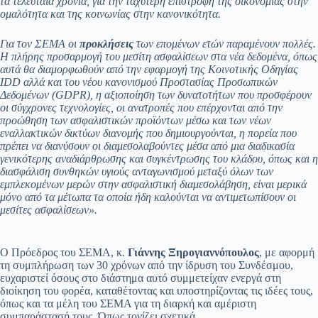
τα τελευταία χρόνια, για την ταχύτερη επιστροφή της οικονομίας στην
ομαλότητα και της κοινωνίας στην κανονικότητα.
Για τον ΣΕΜΑ οι
προκλήσεις
των επομένων ετών παραμένουν πολλές.
Η πλήρης προσαρμογή του μεσίτη ασφαλίσεων στα νέα δεδομένα, όπως
αυτά θα διαμορφωθούν από την εφαρμογή της Κοινοτικής Οδηγίας
IDD
αλλά και του νέου κανονισμού Προστασίας Προσωπικών
Δεδομένων (
GDPR
), η αξιοποίηση των δυνατοτήτων που προσφέρουν
οι σύγχρονες τεχνολογίες, οι ανατροπές που επέρχονται από την
προώθηση των ασφαλιστικών προϊόντων μέσω και των νέων
εναλλακτικών δικτύων διανομής που δημιουργούνται, η πορεία που
πρέπει να διανύσουν οι διαμεσολαβούντες μέσα από μια διαδικασία
γενικότερης αναδιάρθρωσης και συγκέντρωσης του κλάδου, όπως και η
διασφάλιση συνθηκών υγιούς ανταγωνισμού μεταξύ όλων των
εμπλεκομένων μερών στην ασφαλιστική διαμεσολάβηση, είναι μερικά
μόνο από τα μέτωπα τα οποία ήδη καλούνται να αντιμετωπίσουν οι
μεσίτες ασφαλίσεων».
Ο Πρόεδρος του ΣΕΜΑ, κ.
Γιάννης Ξηρογιαννόπουλος
, με αφορμή
τη συμπλήρωση των 30 χρόνων από την ίδρυση του Συνδέσμου,
ευχαριστεί όσους στο διάστημα αυτό συμμετείχαν ενεργά στη
διοίκηση του φορέα, καταθέτοντας και υποστηρίζοντας τις ιδέες τους,
όπως και τα μέλη του ΣΕΜΑ για τη διαρκή και αμέριστη
συμπαράστασή τους. Όπως τονίζει σχετικά…