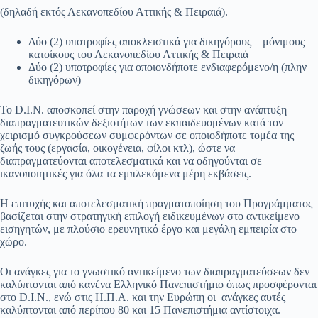
(δηλαδή εκτός Λεκανοπεδίου Αττικής & Πειραιά).
Δύο (2) υποτροφίες αποκλειστικά για δικηγόρους – μόνιμους
κατοίκους του Λεκανοπεδίου Αττικής & Πειραιά
Δύο (2) υποτροφίες για οποιονδήποτε ενδιαφερόμενο/η (πλην
δικηγόρων)
Το D.I.N. αποσκοπεί στην παροχή γνώσεων και στην ανάπτυξη
διαπραγματευτικών δεξιοτήτων των εκπαιδευομένων κατά τον
χειρισμό συγκρούσεων συμφερόντων σε οποιοδήποτε τομέα της
ζωής τους (εργασία, οικογένεια, φίλοι κτλ), ώστε να
διαπραγματεύονται αποτελεσματικά και να οδηγούνται σε
ικανοποιητικές για όλα τα εμπλεκόμενα μέρη εκβάσεις.
Η επιτυχής και αποτελεσματική πραγματοποίηση του Προγράμματος
βασίζεται στην στρατηγική επιλογή ειδικευμένων στο αντικείμενο
εισηγητών, με πλούσιο ερευνητικό έργο και μεγάλη εμπειρία στο
χώρο.
Οι ανάγκες για το γνωστικό αντικείμενο των διαπραγματεύσεων δεν
καλύπτονται από κανένα Ελληνικό Πανεπιστήμιο όπως προσφέρονται
στο D.I.N., ενώ στις Η.Π.Α. και την Ευρώπη οι ανάγκες αυτές
καλύπτονται από περίπου 80 και 15 Πανεπιστήμια αντίστοιχα.