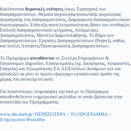
Καλύπτονται
θεματικές ενότητες
όπως: Στρατηγική των
διαπραγματεύσεων, Θέματα ψυχολογίας/κοινωνικής ψυχολογίας/
ψυχιατρικής στις διαπραγματεύσεις, Διαμόρφωση διαπραγματευτικών
συμπεριφορών, Επίτευξη αποτελεσματικότητας βάσει των συνθηκών,
Επιλογή διαπραγματευτικού μείγματος, Ασύμμετρες
Διαπραγματεύσεις, Μοντέλα Διαμεσολάβησης, Το Βήμα των
Διαπραγματεύσεων, Εργασίες Διαπραγματεύσεων (Project), καθώς
και πολλές Ασκήσεις/Προσομοιώσεις Διαπραγματεύσεων.
Το Πρόγραμμα
απευθύνεται
σε Στελέχη Επιχειρήσεων &
Οργανισμών Δημοσίου, Επαγγελματίες (πχ. Δικηγόρους, Ασφαλιστές,
Γιατρούς) και Αξιωματικούς ΕΛ.ΑΣ/Ενόπλων Δυνάμεων κτλ και
φιλοδοξεί να γίνει το πρώτο εξαγώγιμο εκπαιδευτικό προϊόν της
χώρας στο αντικείμενο αυτό.
Για περισσότερες πληροφορίες σχετικά με το Πρόγραμμα,
απευθυνθείτεστο ενημερωτικό φυλλάδιο το οποίο βρίσκεται στην
ιστοσελίδα του Προγράμματος:
www.din.aueb.gr>ΠΕΡΙΣΣΟΤΕΡΑ > ΤΟ ΠΡΟΓΡΑΜΜΑ >
Ενημερωτικό Φυλλάδιο