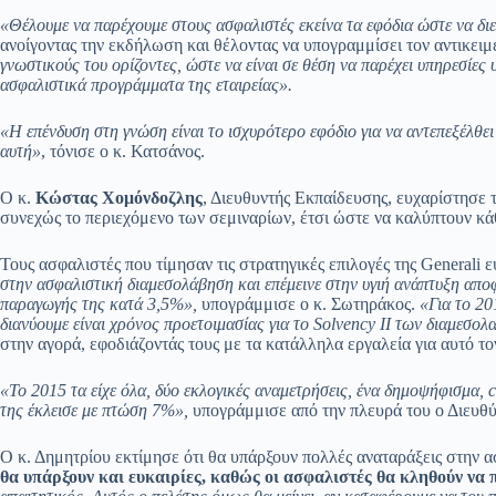
«Θέλουμε να παρέχουμε στους ασφαλιστές εκείνα τα εφόδια ώστε να διε
ανοίγοντας την εκδήλωση και θέλοντας να υπογραμμίσει τον αντικει
γνωστικούς του ορίζοντες, ώστε να είναι σε θέση να παρέχει υπηρεσίες υ
ασφαλιστικά προγράμματα της εταιρείας».
«Η επένδυση στη γνώση είναι το ισχυρότερο εφόδιο για να αντεπεξέλθε
αυτή»
, τόνισε ο κ. Κατσάνος.
Ο κ.
Κώστας Χομόνδοζλης
, Διευθυντής Εκπαίδευσης, ευχαρίστησε 
συνεχώς το περιεχόμενο των σεμιναρίων, έτσι ώστε να καλύπτουν κ
Τους ασφαλιστές που τίμησαν τις στρατηγικές επιλογές της General
στην ασφαλιστική διαμεσολάβηση και επέμεινε στην υγιή ανάπτυξη απο
παραγωγής της κατά 3,5%»,
υπογράμμισε ο κ. Σωτηράκος.
«Για το 20
διανύουμε είναι χρόνος προετοιμασίας για το
Solvency
ΙΙ των διαμεσολ
στην αγορά, εφοδιάζοντάς τους με τα κατάλληλα εργαλεία για αυτό το
«Το 2015 τα είχε όλα, δύο εκλογικές αναμετρήσεις, ένα δημοψήφισμα,
c
της έκλεισε με πτώση 7%»,
υπογράμμισε από την πλευρά του ο Διευθύ
Ο κ. Δημητρίου εκτίμησε ότι θα υπάρξουν πολλές αναταράξεις στην α
θα υπάρξουν και ευκαιρίες, καθώς οι ασφαλιστές θα κληθούν να