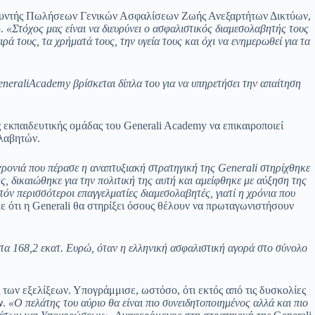
θυντής Πωλήσεων Γενικών Ασφαλίσεων Ζωής Ανεξαρτήτων Δικτύων,
ύ.
«Στόχος μας είναι να διευρύνει ο ασφαλιστικός διαμεσολαβητής τους
ρά τους, τα χρήματά τους, την υγεία τους και όχι να ενημερωθεί για τα
nerali
Academy
βρίσκεται δίπλα του για να υπηρετήσει την απαίτηση
ς εκπαιδευτικής ομάδας του Generali Academy να επικαιροποιεί
ολαβητών.
χρονιά που πέρασε η αναπτυξιακή στρατηγική της
Generali
στηρίχθηκε
ης, δικαιώθηκε για την πολιτική της αυτή και αμείφθηκε με αύξηση της
όν περισσότεροι επαγγελματίες διαμεσολαβητές, γιατί η χρόνια που
ε ότι η Generali θα στηρίξει όσους θέλουν να πρωταγωνιστήσουν
α 168,2 εκατ. Ευρώ, όταν η ελληνική ασφαλιστική αγορά στο σύνολο
ς των εξελίξεων. Υπογράμμισε, ωστόσο, ότι εκτός από τις δυσκολίες
ν
.
«Ο πελάτης του αύριο θα είναι πιο συνειδητοποιημένος αλλά και πιο