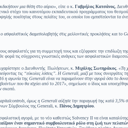
κδικήσουν μια θέση στο αύριο»,
είπε ο κ.
Γαβρήλος Κατσάνος
, Διευ
μενικό στόχο του καινοτόμου εκπαιδευτικού προγράμματος του θεσμο
ψηλής ποιότητας στους πελάτες του, οι οποίοι του εμπιστεύονται τα όνει
ι ο ασφαλιστικός διαμεσολαβητής στις μελλοντικές προκλήσεις και το
Ge
τους ασφαλιστές για τη συμμετοχή τους και εξέφρασε την επιδίωξη τη
άθε φορά τις σύγχρονες γνωστικές ανάγκες των ασφαλιστικών διαμεσ
i ευχαρίστησε ο Διευθυντής Πωλήσεων, κ.
Μιχάλης Σωτηράκος
.
«Τη 
φεύγοντας τις “εύκολες λύσεις”. Η
Generali
, μαζί με τους συνεργάτες τ
16 η αγωνία της
Generali
είναι να παραμείνουν στην αγορά όσο το δυνατ
αβούντων που θα ισχύει από το 2017»,
σημείωσε ο ίδιος και υποσχέθηκ
ν σκοπό.
apital
controls
, όμως η
Generali
αύξησε την παραγωγή της κατά 3,5% στ
νων Σύμβουλος της Generali, κ.
Πάνος Δημητρίου
.
σφαλιστική αγορά, με το νέο καθεστώς Solvency II να είναι καταλύτη
 παίξουν έναν σημαντικό συμβουλευτικό ρόλο στη ζωή των πελατώ