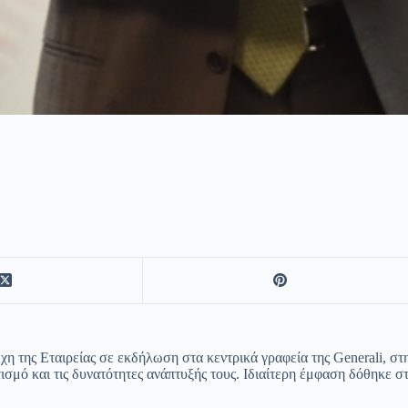
η της Εταιρείας σε εκδήλωση στα κεντρικά γραφεία της Generali, στ
ατισμό και τις δυνατότητες ανάπτυξής τους. Ιδιαίτερη έμφαση δόθηκε 