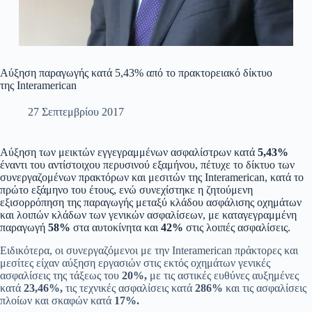
Αύξηση παραγωγής κατά 5,43% από το πρακτορειακό δίκτυο
της Interamerican
27 Σεπτεμβρίου 2017
Αύξηση των μεικτών εγγεγραμμένων ασφαλίστρων κατά
5,43%
έναντι του αντίστοιχου περυσινού εξαμήνου, πέτυχε το δίκτυο των
συνεργαζομένων πρακτόρων και μεσιτών της Interamerican, κατά το
πρώτο εξάμηνο του έτους, ενώ συνεχίστηκε η ζητούμενη
εξισορρόπηση της παραγωγής μεταξύ κλάδου ασφάλισης οχημάτων
και λοιπών κλάδων των γενικών ασφαλίσεων, με καταγεγραμμένη
παραγωγή
58%
στα αυτοκίνητα και
42%
στις λοιπές ασφαλίσεις.
Ειδικότερα, οι συνεργαζόμενοι με την Interamerican πράκτορες και
μεσίτες είχαν αύξηση εργασιών στις εκτός οχημάτων γενικές
ασφαλίσεις της τάξεως του
20%,
με τις αστικές ευθύνες αυξημένες
κατά
23,46%,
τις τεχνικές ασφαλίσεις κατά
286%
και τις ασφαλίσεις
πλοίων και σκαφών κατά
17%.