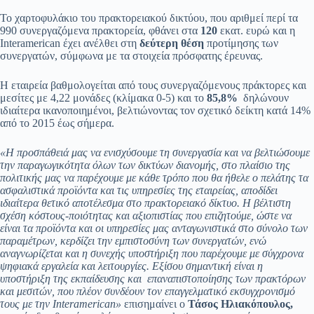
Το χαρτοφυλάκιο του πρακτορειακού δικτύου, που αριθμεί περί τα
990 συνεργαζόμενα πρακτορεία, φθάνει στα
120
εκατ. ευρώ και η
Interamerican έχει ανέλθει στη
δεύτερη θέση
προτίμησης των
συνεργατών, σύμφωνα με τα στοιχεία πρόσφατης έρευνας.
Η εταιρεία βαθμολογείται από τους συνεργαζόμενους πράκτορες και
μεσίτες με 4,22 μονάδες (κλίμακα 0-5) και το
85,8%
δηλώνουν
ιδιαίτερα ικανοποιημένοι, βελτιώνοντας τον σχετικό δείκτη κατά 14%
από το 2015 έως σήμερα.
«Η προσπάθειά μας να ενισχύσουμε τη συνεργασία και να βελτιώσουμε
την παραγωγικότητα όλων των δικτύων διανομής, στο πλαίσιο της
πολιτικής μας να παρέχουμε με κάθε τρόπο που θα ήθελε ο πελάτης τα
ασφαλιστικά προϊόντα και τις υπηρεσίες της εταιρείας, αποδίδει
ιδιαίτερα θετικό αποτέλεσμα στο πρακτορειακό δίκτυο. Η βέλτιστη
σχέση κόστους-ποιότητας και αξιοπιστίας που επιζητούμε, ώστε να
είναι τα προϊόντα και οι υπηρεσίες μας ανταγωνιστικά στο σύνολο των
παραμέτρων, κερδίζει την εμπιστοσύνη των συνεργατών, ενώ
αναγνωρίζεται και η συνεχής υποστήριξη που παρέχουμε με σύγχρονα
ψηφιακά εργαλεία και λειτουργίες. Εξίσου σημαντική είναι η
υποστήριξη της εκπαίδευσης και επαναπιστοποίησης των πρακτόρων
και μεσιτών, που πλέον συνδέουν τον επαγγελματικό εκσυγχρονισμό
τους με την
Interamerican
»
επισημαίνει ο
Τάσος Ηλιακόπουλος,