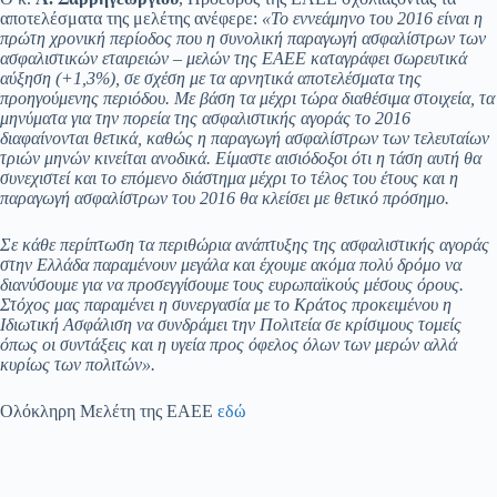
αποτελέσματα της μελέτης ανέφερε:
«Το εννεάμηνο του 2016 είναι η
πρώτη χρονική περίοδος που η συνολική παραγωγή ασφαλίστρων των
ασφαλιστικών εταιρειών – μελών της ΕΑΕΕ καταγράφει σωρευτικά
αύξηση (+1,3%), σε σχέση με τα αρνητικά αποτελέσματα της
προηγούμενης περιόδου. Με βάση τα μέχρι τώρα διαθέσιμα στοιχεία, τα
μηνύματα για την πορεία της ασφαλιστικής αγοράς το 2016
διαφαίνονται θετικά, καθώς η παραγωγή ασφαλίστρων των τελευταίων
τριών μηνών κινείται ανοδικά. Είμαστε αισιόδοξοι ότι η τάση αυτή θα
συνεχιστεί και το επόμενο διάστημα μέχρι το τέλος του έτους και η
παραγωγή ασφαλίστρων του 2016 θα κλείσει με θετικό πρόσημο.
Σε κάθε περίπτωση τα περιθώρια ανάπτυξης της ασφαλιστικής αγοράς
στην Ελλάδα παραμένουν μεγάλα και έχουμε ακόμα πολύ δρόμο να
διανύσουμε για να προσεγγίσουμε τους ευρωπαϊκούς μέσους όρους.
Στόχος μας παραμένει η συνεργασία με το Κράτος προκειμένου η
Ιδιωτική Ασφάλιση να συνδράμει την Πολιτεία σε κρίσιμους τομείς
όπως οι συντάξεις και η υγεία προς όφελος όλων των μερών αλλά
κυρίως των πολιτών».
Ολόκληρη Μελέτη της ΕΑΕΕ
εδώ