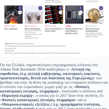
Για την Ελλάδα, σημαντικότερος επιχειρηματικός κίνδυνος στο
Allianz Risk Barometer 2018 αναδείχθηκε η «
Αλλαγή της
νομοθεσίας
(π.χ. αλλαγή κυβέρνησης, οικονομικές κυρώσεις,
προστατευτισμός, Brexit και διάσπαση της Ευρωζώνης)
» που
βρέθηκε και στην 3η θέση της κατάταξης των εταιρικών κινδύνων για
το σύνολο των ευρωπαϊκών χωρών μαζί με τις «
Φυσικές
καταστροφές (σεισμός, πλημμύρα)
»
.
Ακολουθεί ο κίνδυνος από
«
Πυρκαγιά-έκρηξη
», ο οποίος για το 2017 ήταν στην 4η θέση. Οι
«
Φυσικές καταστροφές (σεισμός, πλημμύρα)
» και οι
«
Μακροοικονομικές εξελίξεις ( π.χ. προγράμματα λιτότητας,
ύφεση, πληθωρισμός κ.α.)
» που το 2017 είχαν αναδειχθεί ως οι πιο