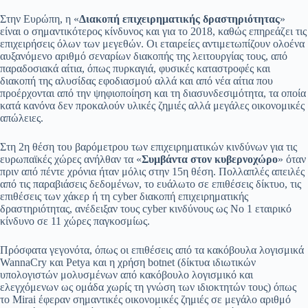
Στην Ευρώπη, η «
Διακοπή επιχειρηματικής δραστηριότητας
»
είναι ο σημαντικότερος κίνδυνος και για το 2018, καθώς επηρεάζει τις
επιχειρήσεις όλων των μεγεθών. Οι εταιρείες αντιμετωπίζουν ολοένα
αυξανόμενο αριθμό σεναρίων διακοπής της λειτουργίας τους, από
παραδοσιακά αίτια, όπως πυρκαγιά, φυσικές καταστροφές και
διακοπή της αλυσίδας εφοδιασμού αλλά και από νέα αίτια που
προέρχονται από την ψηφιοποίηση και τη διασυνδεσιμότητα, τα οποία
κατά κανόνα δεν προκαλούν υλικές ζημιές αλλά μεγάλες οικονομικές
απώλειες.
Στη 2η θέση του βαρόμετρου των επιχειρηματικών κινδύνων για τις
ευρωπαϊκές χώρες ανήλθαν τα «
Συμβάντα στον κυβερνοχώρο
» όταν
πριν από πέντε χρόνια ήταν μόλις στην 15η θέση. Πολλαπλές απειλές
από τις παραβιάσεις δεδομένων, το ευάλωτο σε επιθέσεις δίκτυο, τις
επιθέσεις των χάκερ ή τη cyber διακοπή επιχειρηματικής
δραστηριότητας, ανέδειξαν τους cyber κινδύνους ως Νο 1 εταιρικό
κίνδυνο σε 11 χώρες παγκοσμίως.
Πρόσφατα γεγονότα, όπως οι επιθέσεις από τα κακόβουλα λογισμικά
WannaCry και Petya και η χρήση botnet (δίκτυα ιδιωτικών
υπολογιστών μολυσμένων από κακόβουλο λογισμικό και
ελεγχόμενων ως ομάδα χωρίς τη γνώση των ιδιοκτητών τους) όπως
το Mirai έφεραν σημαντικές οικονομικές ζημιές σε μεγάλο αριθμό