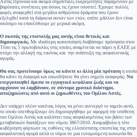
Ασπίς Πρόνοια και ακόμα σημαντικές εκκρεμότητες παραμένουν με
βαρύτατες συνέπειες για όσους τις έχουν υποστεί. Έχουμε πολλές
φορές αναφερθεί στα μεγάλα ανθρώπινα δράματα που έχουν
εξελιχθεί κατά τη διάρκεια αυτών των ετών, οπότε μάλλον δεν είναι
σκόπιμο να επανέλθουμε με μερικά ακόμη.
Ο σκοπός της επιστολής μας αυτής είναι θετικός και
δημιουργικός.
Με ιδιαίτερη ικανοποίηση διαβάσαμε πρόσφατα στον
Tύπο τις 5 πρωτοβουλίες στις οποίες αναμένεται να πάρει η ΕΑΕΕ με
στόχο την αλλαγή της εικόνας και την ανάπτυξη της ασφαλιστικής
αγοράς.
Θα σας προτείνουμε όμως να κάνετε κι άλλη μία πρόταση
η οποία
θα κάνει τη διαφορά και οπωσδήποτε θα γίνει σημείο αναφοράς:
Να
ενεργοποιηθεί άμεσα το εγγυητικό κεφάλαιο ζωής και να
αρχίσουν να λαμβάνουν, σε σύντομο χρονικό διάστημα,
αποζημιώσεις από αυτό οι ζημιωθέντες του Ομίλου Ασπίς.
Δεν υπάρχει πλέον κανένας λόγος να μένει ανενεργό το ταμείο αυτό,
το οποίο υπενθυμίζουμε ότι δημιουργήθηκε με αφορμή την υπόθεση
του Ομίλου Ασπίς και καλύπτει τους ασφαλισμένους του βάσει των
μεταβατικών διατάξεων του νόμου 3867/2010. Αναμφίβολα η τότε
κυβέρνηση φόρτωσε τις ευθύνες της ελλιπέστατης εποπτείας της στην
ασφαλιστική αγορά αλλά οι νόμοι σε μια ευνομούμενη κοινωνία θα