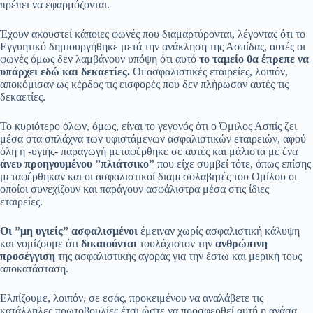
πρέπει να εφαρμόζονται.
Έχουν ακουστεί κάποιες φωνές που διαμαρτύρονται, λέγοντας ότι το
Eγγυητικό δημιουργήθηκε μετά την ανάκληση της Ασπίδας, αυτές οι
φωνές όμως δεν λαμβάνουν υπόψη ότι αυτό
το ταμείο θα έπρεπε να
υπάρχει εδώ και δεκαετίες.
Οι ασφαλιστικές εταιρείες, λοιπόν,
αποκόμισαν ως κέρδος τις εισφορές που δεν πλήρωσαν αυτές τις
δεκαετίες.
Το κυριότερο όλων, όμως, είναι το γεγονός ότι ο Όμιλος Ασπίς ζει
μέσα στα σπλάχνα των υφιστάμενων ασφαλιστικών εταιρειών, αφού
όλη η -υγιής- παραγωγή μεταφέρθηκε σε αυτές και μάλιστα με ένα
άνευ προηγουμένου ”πλιάτσικο”
που είχε συμβεί τότε, όπως επίσης
μεταφέρθηκαν και οι ασφαλιστικοί διαμεσολαβητές του Ομίλου οι
οποίοι συνεχίζουν και παράγουν ασφάλιστρα μέσα στις ίδιες
εταιρείες.
Οι ”μη υγιείς” ασφαλισμένοι
έμειναν χωρίς ασφαλιστική κάλυψη
και νομίζουμε ότι
δικαιούνται
τουλάχιστον την
ανθρώπινη
προσέγγιση
της ασφαλιστικής αγοράς για την έστω και μερική τους
αποκατάσταση.
Ελπίζουμε, λοιπόν, σε εσάς, προκειμένου να αναλάβετε τις
κατάλληλες πρωτοβουλίες έτσι ώστε να προσφερθεί αυτή η ανάσα