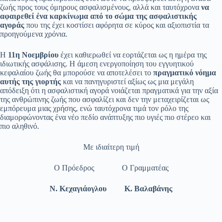
ζωής προς τους όμηρους ασφαλισμένους, αλλά και ταυτόχρονα
να
αφαιρεθεί ένα καρκίνωμα από το σώμα της ασφαλιστικής
αγοράς
που της έχει κοστίσει αφόρητα σε κύρος και αξιοπιστία τα
προηγούμενα χρόνια.
Η
11η Νοεμβρίου
έχει καθιερωθεί να εορτάζεται ως η ημέρα της
ιδιωτικής ασφάλισης. Η άμεση ενεργοποίηση του εγγυητικού
κεφαλαίου ζωής θα μπορούσε να αποτελέσει το
πραγματικό νόημα
αυτής της γιορτής
και να πανηγυριστεί αξίως ως μια μεγάλη
απόδειξη ότι η ασφαλιστική αγορά νοιάζεται πραγματικά για την αξία
της ανθρώπινης ζωής που ασφαλίζει και δεν την μεταχειρίζεται ως
εμπόρευμα μιας χρήσης, ενώ ταυτόχρονα τιμά τον ρόλο της
διαμορφώνοντας ένα νέο πεδίο ανάπτυξης πιο υγιές πιο στέρεο και
πιο αληθινό.
Με ιδιαίτερη τιμή
Ο Πρόεδρος Ο Γραμματέας
Ν. Κεχαγιάογλου Κ. Βαλαβάνης