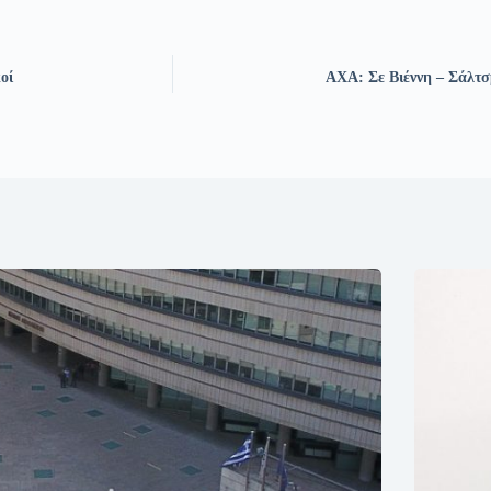
οί
ΑΧΑ: Σε Βιέννη – Σάλτσ