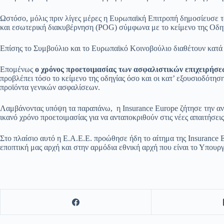
Ωστόσο, μόλις πριν λίγες μέρες η Ευρωπαϊκή Επιτροπή δημοσίευσε 
και εσωτερική διακυβέρνηση (POG) σύμφωνα με το κείμενο της Οδη
Επίσης το Συμβούλιο και το Ευρωπαϊκό Κοινοβούλιο διαθέτουν κατά 
Επομένως
ο χρόνος προετοιμασίας των ασφαλιστικών επιχειρήσε
προβλέπει τόσο το κείμενο της οδηγίας όσο και οι κατ’ εξουσιοδότ
προϊόντα γενικών ασφαλίσεων.
Λαμβάνοντας υπόψη τα παραπάνω, η Insurance Europe ζήτησε την ανα
ικανό χρόνο προετοιμασίας για να ανταποκριθούν στις νέες απαιτήσει
Στο πλαίσιο αυτό η Ε.Α.Ε.Ε. προώθησε ήδη το αίτημα της Insuranc
εποπτική μας αρχή και στην αρμόδια εθνική αρχή που είναι το Υπουρ