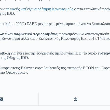
τους
τελικούς κατ΄εξουσιοδότηση Κανονισμούς
για τα επενδυτικά προ
γίας IDD.
το άρθρο 290(2) ΣΛΕΕ μέχρι τρεις μήνες προκειμένου να διατυπώσουν
ων είναι ασφυκτικά περιορισμένος,
προκειμένου να ανταποκριθούν 
ηση Κανονισμοί αλλά και ο Εκτελεστικός Κανονισμός E.E. 2017/1469 
βολή για ένα έτος της εφαρμογής της Οδηγίας IDD, το οποίο
ενστερν
ς της Οδηγίας IDD.
e Europe στους Έλληνες ευρωβουλευτές της επιτροπής ECON του Ευρω
γείο Οικονομικών.