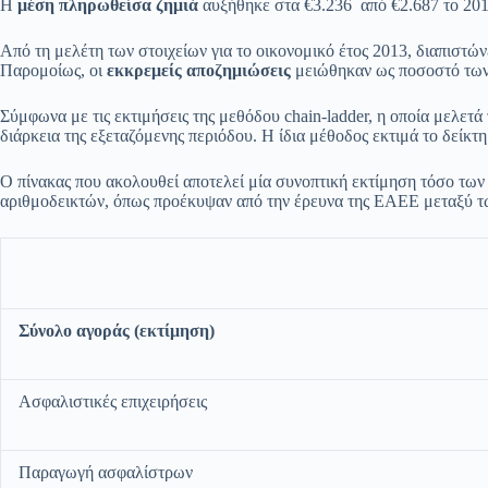
Η
μέση πληρωθείσα ζημιά
αυξήθηκε στα €3.236 από €2.687 το 2012
Από τη μελέτη των στοιχείων για το οικονομικό έτος 2013, διαπιστ
Παρομοίως, οι
εκκρεμείς αποζημιώσεις
μειώθηκαν ως ποσοστό των ζ
Σύμφωνα με τις εκτιμήσεις της μεθόδου chain-ladder, η οποία μελετ
διάρκεια της εξεταζόμενης περιόδου. Η ίδια μέθοδος εκτιμά το δείκτ
Ο πίνακας που ακολουθεί αποτελεί μία συνοπτική εκτίμηση τόσο τω
αριθμοδεικτών, όπως προέκυψαν από την έρευνα της ΕΑΕΕ μεταξύ των
Σύνολο αγοράς (εκτίμηση)
Ασφαλιστικές επιχειρήσεις
Παραγωγή ασφαλίστρων