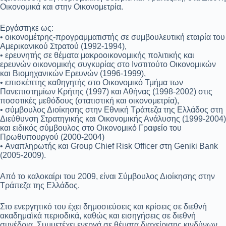
Οικονομικά και στην Οικονομετρία.
Εργάστηκε ως:
• οικονομέτρης-προγραμματιστής σε συμβουλευτική εταιρία του
Αμερικανικού Στρατού (1992-1994),
• ερευνητής σε θέματα μακροοικονομικής πολιτικής και
ερευνών οικονομικής συγκυρίας στο Ινστιτούτο Οικονομικών
και Βιομηχανικών Ερευνών (1996-1999),
• επισκέπτης καθηγητής στο Οικονομικό Τμήμα των
Πανεπιστημίων Κρήτης (1997) και Αθήνας (1998-2002) στις
ποσοτικές μεθόδους (στατιστική και οικονομετρία),
• σύμβουλος Διοίκησης στην Εθνική Τράπεζα της Ελλάδος στη
Διεύθυνση Στρατηγικής και Οικονομικής Ανάλυσης (1999-2004)
και ειδικός σύμβουλος στο Οικονομικό Γραφείο του
Πρωθυπουργού (2000-2004)
• Αναπληρωτής και Group Chief Risk Officer στη Geniki Bank
(2005-2009).
Από το καλοκαίρι του 2009, είναι Σύμβουλος Διοίκησης στην
Τράπεζα της Ελλάδος.
Στο ενεργητικό του έχει δημοσιεύσεις και κρίσεις σε διεθνή
ακαδημαϊκά περιοδικά, καθώς και εισηγήσεις σε διεθνή
συνέδρια. Συμμετέχει ενεργά σε θέματα διαχείρισης κινδύνων,