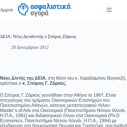
Μετάβαση
στο
Αρχείο
περιεχόμενο
ΔΕΙΑ: Νέος Διευθυντής ο Σπύρος Ζάρκος
20 Δεκεμβρίου 2012
Νέος Δ/ντής της ΔΕΙΑ
, στη θέση του κ. Χαράλαμπου Βογιατζή,
ορίστηκε ο
κ. Σπύρος Γ. Ζάρκος
.
Ο Σπύρος Γ. Ζάρκος γεννήθηκε στην Αθήνα το 1967. Είναι
πτυχιούχος του τμήματος Οικονομικών Επιστημών του
Πανεπιστημίου Αθηνών, κάτοχος μεταπτυχιακού τίτλου
Master’s of Arts στα Οικονομικά (Πανεπιστήμιου Νότιου Ιλλινόι,
Η.Π.Α., 1991) και διδακτορικού τίτλου στα Οικονομικά (Ph.D
Economics, Πανεπιστήμιο Νότιου Ιλλινόι, Η.Π.Α., 1994) με
εξειδίκευση στη Νομισματική Θεωρία και Τραπεζική, στα Διεθνή