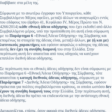
διαβίβασε στα μέλη της.
Σύμφωνα με το ανωτέρω έγγραφο του Υπουργείου, κάθε
Συμβαλλόμενο Μέρος οφείλει, μεταξύ άλλων να αναγνωρίζει εντός
του εδάφους του (άρθρο 41, Κεφάλαιο IV, Μέρος Πρώτο του Ν.
4266/2014)
κάθε εθνική άδεια οδήγησης
που έχει εκδοθεί από άλλο
Συμβαλλόμενο μέρος, υπό την προϋπόθεση ότι αυτή είναι σύμφωνη
με το
Παράρτημα 6
«Εθνική Άδεια Οδήγησης» της Σύμβασης και
επομένως τα στοιχεία της άδειας είναι, μεταξύ άλλων,
με (ή και με)
λατινικούς χαρακτήρες
και εφόσον ασφαλώς ο κάτοχος της άδειας
αυτής
δεν έχει τη συνήθη διαμονή
του στην Ελλάδα. Στην
περίπτωση αυτή δεν απαιτείται από τους οδηγούς να κατέχουν
επιπλέον διεθνή άδεια οδήγησης.
Σε περίπτωση που οι εθνικές άδειες οδήγησης δεν είναι σύμφωνες με
το Παράρτημα 6 «Εθνική Άδεια Οδήγησης» της Σύμβασης, τότε
απαιτείται η
κατοχή διεθνούς άδειας οδήγησης,
σύμφωνη με το
Παράρτημα 7
«Διεθνής Άδεια Οδήγησης» της Σύμβασης, εφόσον
πρόκειται για πολίτες συμβαλλόμενου κράτους, οι οποίοι ωστόσο
δεν
έχουν τη συνήθη διαμονή τους
στην Ελλάδα. Στην περίπτωση αυτή,
η διεθνής άδεια θα πρέπει να επιδεικνύεται με την αντίστοιχη εθνική
άδεια οδήγησης.
Διευκρινίζεται, επίσης, όσον αφορά στις διεθνείς άδειες οδήγησης,