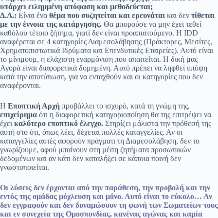
υπάρχει ειλημμένη απόφαση και μεθοδεύεται;
Δ.Λ.:
Είναι ένα
θέμα που συζητείται και ερευνάται
και δεν
τίθεται
με την έννοια της κατάργησης.
Θα μπορούσε να μην έχει τεθεί
καθόλου τέτοιο ζήτημα, γιατί δεν είναι προαπαιτούμενο. Η IDD
αναφέρεται σε 4 κατηγορίες Διαμεσολάβησης (Πράκτορες, Μεσίτες,
Χρηματοπιστωτικά Ιδρύματα και Επενδυτικές Εταιρείες). Αυτό είναι
το μίνιμουμ, η ελάχιστη εναρμόνιση που απαιτείται. Η δική μας
Αγορά είναι διαφορετικά δομημένη. Αυτό πρέπει να ληφθεί υπόψη
κατά την αποτύπωση, για να ενταχθούν και οι κατηγορίες που δεν
αναφέρονται.
Η
Εποπτική Αρχή
προβάλλει το ισχυρό, κατά τη γνώμη της,
επιχείρημα
ότι η διαφορετική κατηγοριοποίηση θα της επιτρέψει να
έχει
καλύτερο εποπτικό έλεγχο.
Στηρίζει μάλιστα την πρόθεσή της
αυτή στο ότι, όπως λέει, δέχεται πολλές καταγγελίες. Αν οι
καταγγελίες αυτές αφορούν πράγματι τη Διαμεσολάβηση, δεν το
γνωρίζουμε, αφού μπαίνουν στη μέση ζητήματα προσωπικών
δεδομένων και αν κάτι δεν καταλήξει σε κάποια ποινή δεν
γνωστοποιείται.
Oι λύσεις δεν έρχονται από την παράθεση, την προβολή και την
εντός της ομάδας μόχλευση και μόνο. Αυτό είναι το εύκολο… Αν
δεν εγγραφούν και δεν δυναμώσουν τη φωνή των Σωματείων τους
και εν συνεχεία της Ομοσπονδίας, κανένας αγώνας και καμία