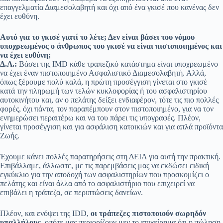
επαγγελματία Διαμεσολαβητή και όχι από ένα γκισέ που κανένας δεν
έχει ευθύνη.
Αυτό για το γκισέ γιατί το λέτε; Δεν είναι βάσει του νόμου
υποχρεωμένος ο άνθρωπος του γκισέ να είναι πιστοποιημένος και
να έχει ευθύνη;
Δ.Λ.:
Βάσει της IMD κάθε τραπεζικό κατάστημα είναι υποχρεωμένο
να έχει έναν πιστοποιημένο Ασφαλιστικό Διαμεσολαβητή. Αλλά,
όπως ξέρουμε πολύ καλά, η πρώτη προσέγγιση γίνεται στο γκισέ
κατά την πληρωμή των τελών κυκλοφορίας ή του ασφαλιστηρίου
αυτοκινήτου και, αν ο πελάτης δείξει ενδιαφέρον, τότε τις πιο πολλές
φορές, όχι πάντα, τον παραπέμπουν στον πιστοποιημένο, για να τον
ενημερώσει περαιτέρω και να του πάρει τις υπογραφές. Πλέον,
γίνεται προσέγγιση και για ασφάλιση κατοικιών και για απλά προϊόντα
Ζωής.
Έχουμε κάνει πολλές παρατηρήσεις στη ΔΕΙΑ για αυτή την πρακτική.
Επιβάλλαμε, άλλωστε, με τις παρεμβάσεις μας να εκδώσει ειδική
εγκύκλιο για την αποδοχή των ασφαλιστηρίων που προσκομίζει ο
πελάτης και είναι άλλα από το ασφαλιστήριο που επιχειρεί να
επιβάλει η τράπεζα, σε περιπτώσεις δανείων.
Πλέον, και ενόψει της IDD,
οι τράπεζες πιστοποιούν σωρηδόν
υπαλλήλους,
οπότε μας περιορίζουν μεν το επιχείρημα ότι η πώληση