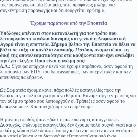
της παραγωγής σε μία Εταιρεία, τότε προφανώς μιλάμε για
συγκέντρωση παραγωγής και δημιουργείται ερώτημα.
Έχουμε παράπονα από την Εποπτεία
Υπόλογος απέναντι στον καταναλωτή για τον τρόπο που
λειτουργούν τα κανάλια διανομής και γενικά η Ασφαλιστική
Αγορά είναι η εποπτεία. Σήμερα βλέπω την Εποπτεία να θέλει να
βάλει σε τάξη τα κανάλια διανομής. Ωστόσο, αναρωτιέμαι, τη
δική της αποτελεσματικότητα στα καθήκοντα που έχει αναλάβει
την έχει ελέγξει; Ποια είναι η γνώμη σας;
Δ.Λ.:
Σίγουρα υπάρχουν κενά και έχουμε παράπονα, όσον αφορά τη
λειτουργία των ΕΠΥ, του bancassurance, των ιντερνετικών και των
απευθείας πωλήσεων.
Ως Σωματεία έχουμε κάνει πάρα πολλές καταγγελίες προς την
Εποπτεία για πολύ συγκεκριμένα θέματα. Κάναμε συγκεντρώσεις για
τον αθέμιτο τρόπο που λειτουργούν οι Τράπεζες όσον αφορά το
bancassurance. Και συνεχίζουμε να επιμένουμε.
Η μόνιμη επωδός ήταν: «δώστε μας επώνυμες καταγγελίες».
Δυστυχώς, επώνυμες καταγγελίες δεν έχουμε πολύ συχνά, γιατί και ο
πελάτης κάπου βολεύεται. είναι λίγοι εκείνοι που είναι ενσυνείδητοι
και καταλαβαίνουν τη διαφορά να εξυπηρετούνται από έναν