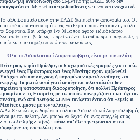
παράλληλη ανακοίνωση
από Σωματείο της ΕΑΔΕ, αυτό
δεν
απαγορεύεται.
Μπορεί
υπό προϋποθέσεις
να είναι και
ενισχυτικό.
Το κάθε Σωματείο μέσα στην ΕΑΔΕ διατηρεί την αυτονομία του. Οι
αποφάσεις παίρνονται ομόφωνα, για θέματα που είναι κοινά για όλα
τα Σωματεία. Εάν υπάρχει ένα θέμα που αφορά ειδικά κάποιο
Σωματείο, τότε, βεβαίως μπορεί να έχει μία αυθύπαρκτη παρουσία, η
οποία και υποστηρίζεται από τους υπολοίπους.
Όλοι οι Ασφαλιστικοί Διαμεσολαβητές είναι με τον πελάτη
Πείτε μου, κυρία Πρόεδρε, οι διαχωριστικές γραμμές για το πώς
ενεργεί ένας Πράκτορας και ένας Μεσίτης έχουν αμβλυνθεί;
Υπάρχει κάποια σύγχυση ή παραμένουν ορατά σταθερές και
ενεργές; Το ρωτώ αυτό γιατί ακούγεται τελευταία ότι δεν
τηρείται η καταστατική διαφοροποίηση, ότι πολλοί Πράκτορες
προκρίνουν τις Εταιρείες με τις οποίες συνεργάζονται και όχι τον
πελάτη, ενώ από πλευράς ΣΕΜΑ τονίζεται έντονα ότι «εμείς οι
Μεσίτες είμαστε με τον πελάτη».
Δ.Λ.:
Θεωρώ ως δεδομένο ότι όλοι οι Ασφαλιστικοί Διαμεσολαβητές
είναι με τον πελάτη. Δεν μπορώ να δεχτώ ότι ένας επαγγελματίας
διαμεσολαβητής δεν βάζει
πάνω απ’ όλα την προστασία του
συμφέροντος του πελάτη του.