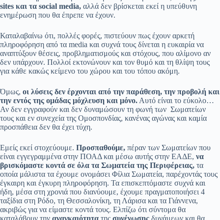
sites και τα social media,
αλλά δεν βρίσκεται εκεί η υπεύθυνη
ενημέρωση που θα έπρεπε να έχουν.
Καταλαβαίνω ότι, πολλές φορές, πιστεύουν πως έχουν αρκετή
πληροφόρηση από τα media και συχνά τους δίνεται η ευκαιρία να
αναπτύξουν θέσεις, προβληματισμούς και στόχους, που αλίμονο αν
δεν υπάρχουν. Πολλοί εκτονώνουν και τον θυμό και τη θλίψη τους
για κάθε κακώς κείμενο του χώρου και του τόπου ακόμη.
Όμως,
οι λύσεις δεν έρχονται από την παράθεση, την προβολή και
την εντός της ομάδας μόχλευση και μόνο.
Αυτό είναι το εύκολο…
Αν δεν εγγραφούν και δεν δυναμώσουν τη φωνή των Σωματείων
τους και εν συνεχεία της Ομοσπονδίας, κανένας αγώνας και καμία
προσπάθεια δεν θα έχει τύχη.
Εμείς εκεί στοχεύουμε.
Προσπαθούμε,
πέραν των Σωματείων που
είναι εγγεγραμμένα στην ΠΟΑΔ και μέσω αυτής στην ΕΑΔΕ,
να
βρισκόμαστε κοντά σε όλα τα Σωματεία της Περιφέρειας,
τα
οποία μάλιστα τα έχουμε ονομάσει Φίλια Σωματεία, παρέχοντάς τους
έγκαιρη και έγκυρη πληροφόρηση. Τα επισκεπτόμαστε συχνά και
ήδη, μέσα στη χρονιά που διανύουμε, έχουμε πραγματοποιήσει 4
ταξίδια στη Ρόδο, τη Θεσσαλονίκη, τη Λάρισα και τα Γιάννενα,
ακριβώς για να είμαστε κοντά τους. Ελπίζω ότι σύντομα θα
καταλάβουν την
αναγκαιότητα
της
συνένωσης
δυνάμεων και θα