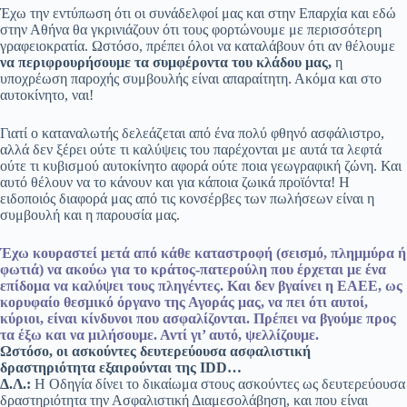
Έχω την εντύπωση ότι οι συνάδελφοί μας και στην Επαρχία και εδώ
στην Αθήνα θα γκρινιάζουν ότι τους φορτώνουμε με περισσότερη
γραφειοκρατία. Ωστόσο, πρέπει όλοι να καταλάβουν ότι αν θέλουμε
να περιφρουρήσουμε τα συμφέροντα του κλάδου μας,
η
υποχρέωση παροχής συμβουλής είναι απαραίτητη. Ακόμα και στο
αυτοκίνητο, ναι!
Γιατί ο καταναλωτής δελεάζεται από ένα πολύ φθηνό ασφάλιστρο,
αλλά δεν ξέρει ούτε τι καλύψεις του παρέχονται με αυτά τα λεφτά
ούτε τι κυβισμού αυτοκίνητο αφορά ούτε ποια γεωγραφική ζώνη. Και
αυτό θέλουν να το κάνουν και για κάποια ζωικά προϊόντα! Η
ειδοποιός διαφορά μας από τις κονσέρβες των πωλήσεων είναι η
συμβουλή και η παρουσία μας.
Έχω κουραστεί μετά από κάθε καταστροφή (σεισμό, πλημμύρα ή
φωτιά) να ακούω για το κράτος-πατερούλη που έρχεται με ένα
επίδομα να καλύψει τους πληγέντες. Και δεν βγαίνει η ΕΑΕΕ, ως
κορυφαίο θεσμικό όργανο της Αγοράς μας, να πει ότι αυτοί,
κύριοι, είναι κίνδυνοι που ασφαλίζονται. Πρέπει να βγούμε προς
τα έξω και να μιλήσουμε. Αντί γι’ αυτό, ψελλίζουμε.
Ωστόσο, οι ασκούντες δευτερεύουσα ασφαλιστική
δραστηριότητα εξαιρούνται της IDD…
Δ.Λ.:
Η Οδηγία δίνει το δικαίωμα στους ασκούντες ως δευτερεύουσα
δραστηριότητα την Ασφαλιστική Διαμεσολάβηση, και που είναι