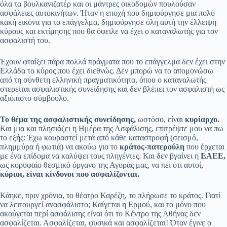
όλα τα βουλκανιζατέρ και οι μάντρες οικοδομών πουλούσαν
ασφάλειες αυτοκινήτων. Ήταν η εποχή που δημιούργησε μια πολύ
κακή εικόνα για το επάγγελμα, δημιούργησε όλη αυτή την έλλειψη
κύρους και εκτίμησης που θα όφειλε να έχει ο καταναλωτής για τον
ασφαλιστή του.
Έχουν φταίξει πάρα πολλά πράγματα που το επάγγελμα δεν έχει στην
Ελλάδα το κύρος που έχει διεθνώς. Δεν μπορώ να το απομονώσω
από τη σύνθετη ελληνική πραγματικότητα, όπου ο καταναλωτής
στερείται ασφαλιστικής συνείδησης και δεν βλέπει τον ασφαλιστή ως
αξιόπιστο σύμβουλο.
Το θέμα της ασφαλιστικής συνείδησης,
ωστόσο, είναι
κυρίαρχο.
Και μια και πλησιάζει η Ημέρα της Ασφάλισης, επιτρέψτε μου να πω
το εξής: Έχω κουραστεί μετά από κάθε καταστροφή (σεισμό,
πλημμύρα ή φωτιά) να ακούω για το
κράτος-πατερούλη
που έρχεται
με ένα επίδομα να καλύψει τους πληγέντες. Και δεν βγαίνει η
ΕΑΕΕ,
ως κορυφαίο θεσμικό όργανο της Αγοράς μας, να πει ότι αυτοί,
κύριοι, είναι κίνδυνοι που ασφαλίζονται.
Κάηκε, πριν χρόνια, το θέατρο Καρέζη, το πλήρωσε το κράτος. Γιατί
να λειτουργεί ανασφάλιστο; Καίγεται η Ερμού, και το μόνο που
ακούγεται περί ασφάλισης είναι ότι το Κέντρο της Αθήνας δεν
ασφαλίζεται. Ασφαλίζεται, φυσικά και ασφαλίζεται! Όταν έγινε ο