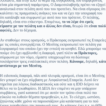
Άλλωστε, και στην IDD το θέμα της σύγκρουσης του συμφέροντος
είναι μία σημαντική παράμετρος. Ο Διαμεσολαβητής πρέπει να εξηγεί
αναλυτικά στον πελάτη αυτό που του προτείνει. Να είναι σίγουρος ότι
καλύπτει τις πραγματικές ανάγκες του και να έχει την υπογραφή του
ότι κατάλαβε και συμφωνεί με αυτό που του πρότεινε. Ο πελάτης,
δηλαδή, είναι στο επίκεντρο. Επομένως,
το να λέμε ότι εμείς
είμαστε με τον πελάτη και ο άλλος δεν είναι,
θεωρώ ότι
είναι πολύ
αφελές.
Δεν το δέχομαι.
Αν σταθούμε στους ορισμούς, ο Πράκτορας εκπροσωπεί τις Εταιρείες
με τις οποίες συνεργάζεται. Ο Μεσίτης εκπροσωπεί τον πελάτη για
λογαριασμό του οποίου έχει την εντολή να κινηθεί. Εδώ μπορούμε να
πούμε ότι έχει αμβλυνθεί η διαφορά, γιατί πλέον
οι Πράκτορες,
σύμφωνα με τον νόμο, είμαστε υποχρεωμένοι να δώσουμε
τουλάχιστον τρεις εναλλακτικές στον πελάτη.
Κάνουμε,
δηλαδή,
κάτι
αντίστοιχο με τον Μεσίτη.
Η ειδοποιός διαφορά, πάλι από πλευράς ορισμού, είναι ότι ο Μεσίτης
δεν μπορεί να έχει σύμβαση με Ασφαλιστική Εταιρεία. Αυτό δεν
τηρείται για λόγους διαδικαστικούς και ούτε και η IDD δείχνει να
θέλει να το ξεκαθαρίσει. Η ΔΕΙΑ δεν επιμένει να μην υπάρχουν
συμβάσεις, γιατί κατανοεί ότι με αυτόν τον τρόπο είναι πολύ πιο
εύκολο να λυθούν θέματα προμηθειών, κ.λπ. Το ελέγχει, ωστόσο,
ζητώντας κάθε χρόνο να παρουσιάζουν μία κατάσταση για το πού
έχουν τοποθετήσει την παραγωγή τους. Αν κάποιος έχει π.χ. το 60%