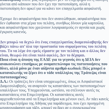
γίνεται από κάποιον που δεν έχει την πιστοποίηση, αλλά η
πιστοποίηση δεν αρκεί για να κάνει τον επαγγελματία ασφαλιστή.
Έχουμε δει ασφαλιστήρια που δεν ανανεώθηκαν, ασφαλιστήρια που
δεν έφθασαν στα χέρια του πελάτη, συνήθως δίνουν μία καρτούλα,
και ασφαλιστήρια που χρεώνουν λογαριασμούς εν αγνοία και χωρίς
έγκριση κανενός.
Δεν μπορώ να δεχτώ ότι ένας επαγγελματίας διαμεσολαβητής δεν
βάζει πάνω απ’ όλα την προστασία του συμφέροντος του πελάτη
του. Tο να λέμε ότι εμείς είμαστε με τον πελάτη και ο άλλος δεν
είναι, θεωρώ ότι είναι πολύ αφελές. Δεν το δέχομαι.
Ποια είναι η άποψη της ΕΑΔΕ για το γεγονός ότι η ΔΕΙΑ δεν
ανακοινώνει επισήμως με ονοματεπώνυμο τις πιστοποιήσεις που
δίνει, αλλά μόνο με έναν αύξοντα αριθμό-κωδικό; Πώς μπορεί ο
καταναλωτής να ξέρει ότι ο τάδε υπάλληλος της Τράπεζας είναι
πιστοποιημένος;
Δ.Λ.:
Οι τράπεζες δεν είναι υποχρεωμένες, όπως οι Ασφαλιστικοί
Διαμεσολαβητές, να αναρτούν τις καταστάσεις των πιστοποιημένων
υπαλλήλων τους. Υποχρεούνται, ωστόσο, να στέλνουν αυτές τις
καταστάσεις στα Επιμελητήρια. Οι καταστάσεις αυτές
αρχειοθετούνται από τα Επιμελητήρια και μένουν εκεί. Αν πάει κανείς
στο Επιμελητήριο της Αθήνας για παράδειγμα, που έχει προηγμένη
μηχανογράφηση και τάξη, μπορεί να βρει αν ο συγκεκριμένος