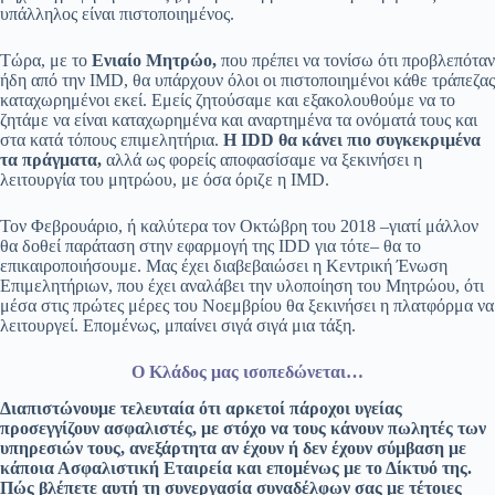
υπάλληλος είναι πιστοποιημένος.
Τώρα, με το
Ενιαίο Μητρώο,
που πρέπει να τονίσω ότι προβλεπόταν
ήδη από την IMD, θα υπάρχουν όλοι οι πιστοποιημένοι κάθε τράπεζας
καταχωρημένοι εκεί. Εμείς ζητούσαμε και εξακολουθούμε να το
ζητάμε να είναι καταχωρημένα και αναρτημένα τα ονόματά τους και
στα κατά τόπους επιμελητήρια.
Η IDD θα κάνει πιο συγκεκριμένα
τα πράγματα,
αλλά ως φορείς αποφασίσαμε να ξεκινήσει η
λειτουργία του μητρώου, με όσα όριζε η IMD.
Τον Φεβρουάριο, ή καλύτερα τον Οκτώβρη του 2018 –γιατί μάλλον
θα δοθεί παράταση στην εφαρμογή της IDD για τότε– θα το
επικαιροποιήσουμε. Μας έχει διαβεβαιώσει η Κεντρική Ένωση
Επιμελητήριων, που έχει αναλάβει την υλοποίηση του Μητρώου, ότι
μέσα στις πρώτες μέρες του Νοεμβρίου θα ξεκινήσει η πλατφόρμα να
λειτουργεί. Επομένως, μπαίνει σιγά σιγά μια τάξη.
Ο Κλάδος μας ισοπεδώνεται…
Διαπιστώνουμε τελευταία ότι αρκετοί πάροχοι υγείας
προσεγγίζουν ασφαλιστές, με στόχο να τους κάνουν πωλητές των
υπηρεσιών τους, ανεξάρτητα αν έχουν ή δεν έχουν σύμβαση με
κάποια Ασφαλιστική Εταιρεία και επομένως με το Δίκτυό της.
Πώς βλέπετε αυτή τη συνεργασία συναδέλφων σας με τέτοιες