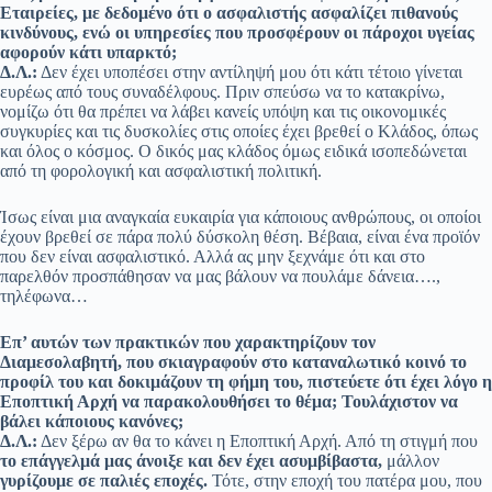
Εταιρείες, με δεδομένο ότι ο ασφαλιστής ασφαλίζει πιθανούς
κινδύνους, ενώ οι υπηρεσίες που προσφέρουν οι πάροχοι υγείας
αφορούν κάτι υπαρκτό;
Δ.Λ.:
Δεν έχει υποπέσει στην αντίληψή μου ότι κάτι τέτοιο γίνεται
ευρέως από τους συναδέλφους. Πριν σπεύσω να το κατακρίνω,
νομίζω ότι θα πρέπει να λάβει κανείς υπόψη και τις οικονομικές
συγκυρίες και τις δυσκολίες στις οποίες έχει βρεθεί ο Κλάδος, όπως
και όλος ο κόσμος. Ο δικός μας κλάδος όμως ειδικά ισοπεδώνεται
από τη φορολογική και ασφαλιστική πολιτική.
Ίσως είναι μια αναγκαία ευκαιρία για κάποιους ανθρώπους, οι οποίοι
έχουν βρεθεί σε πάρα πολύ δύσκολη θέση. Βέβαια, είναι ένα προϊόν
που δεν είναι ασφαλιστικό. Αλλά ας μην ξεχνάμε ότι και στο
παρελθόν προσπάθησαν να μας βάλουν να πουλάμε δάνεια….,
τηλέφωνα…
Επ’ αυτών των πρακτικών που χαρακτηρίζουν τον
Διαμεσολαβητή, που σκιαγραφούν στο καταναλωτικό κοινό το
προφίλ του και δοκιμάζουν τη φήμη του, πιστεύετε ότι έχει λόγο η
Εποπτική Αρχή να παρακολουθήσει το θέμα; Τουλάχιστον να
βάλει κάποιους κανόνες;
Δ.Λ.:
Δεν ξέρω αν θα το κάνει η Εποπτική Αρχή. Από τη στιγμή που
το επάγγελμά μας άνοιξε και δεν έχει ασυμβίβαστα,
μάλλον
γυρίζουμε σε παλιές εποχές.
Τότε, στην εποχή του πατέρα μου, που