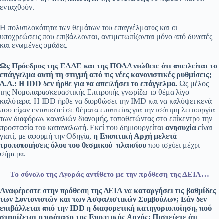
ενταχθούν.
Η πολυπλοκότητα των θεμάτων του επαγγέλματος και οι
υποχρεώσεις που επιβάλλονται, αντιμετωπίζονται μόνο από δυνατές
και ενωμένες ομάδες.
Ως Πρόεδρος της ΕΑΔΕ και της ΠΟΑΔ νιώθετε ότι απειλείται το
επάγγελμα αυτή τη στιγμή από τις νέες κανονιστικές ρυθμίσεις;
Δ.Λ.:
Η IDD δεν ήρθε για να απειλήσει το επάγγελμα.
Ως μέλος
της Νομοπαρασκευαστικής Επιτροπής γνωρίζω το θέμα λίγο
καλύτερα. Η IDD ήρθε να διορθώσει την IMD και να καλύψει κενά
που είχαν εντοπιστεί σε θέματα εποπτείας για την ισότιμη λειτουργία
των διαφόρων καναλιών διανομής, τοποθετώντας στο επίκεντρο την
προστασία του καταναλωτή. Εκεί που δημιουργείται
ανησυχία
είναι
γιατί, με αφορμή την Οδηγία,
η Εποπτική Αρχή μελετά
τροποποιήσεις όλου του θεσμικού πλαισίου
που ισχύει μέχρι
σήμερα.
Το σύνολο της Αγοράς αντίθετο με την πρόθεση της ΔΕΙΑ…
Αναφέρεστε στην πρόθεση της ΔΕΙΑ να καταργήσει τις βαθμίδες
των Συντονιστών και των Ασφαλιστικών Συμβούλων; Εάν δεν
επιβάλλεται από την IDD η διαφορετική κατηγοριοποίηση, πού
στηρίζεται η πρόταση της Εποπτικής Αρχής; Πιστεύετε ότι