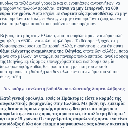
κυρίως τα ταξιδιωτικά γραφεία και οι ενοικιάσεις αυτοκινήτων, να
μπορούν να πωλούν προϊόντα,
φτάνει να μην ξεπερνούν τα 600
ευρώ τον χρόνο.
Αυτό ισχύει με
σωρευτικές προϋποθέσεις:
να μην
είναι προϊόντα αστικής ευθύνης, να μην είναι προϊόντα ζωής και να
είναι συμπληρωματικά του προϊόντος που παρέχουν.
Βέβαια, σε εμάς στην Ελλάδα, που τα ασφάλιστρα είναι πάρα πολύ
χαμηλά, τα €600 είναι πολύ υψηλό όριο. Το θέσαμε εξαρχής στη
Νομοπαρασκευαστική Επιτροπή. Αλλά, η απάντηση είναι ότι
είναι
θέμα ελάχιστης εναρμόνισης της Οδηγίας,
οπότε δεν αλλάζει, παρά
μόνο στο μέλλον, αν υπάρξει σε πανευρωπαϊκό επίπεδο, αναθεώρηση
της Οδηγίας. Εμείς όμως επανερχόμαστε και ελπίζουμε σε μία
διαφοροποίηση, καθώς θεωρούμε ότι η μείωση του ποσού
αυστηροποιεί τη διάταξη και δεν αλλοιώνει το πνεύμα του νόμου
όπως ετέθη.
Δεν υπάρχει ανώτατη βαθμίδα ασφαλιστικής διαμεσολάβησης
Κατά γενική ομολογία, εσείς οι Πράκτορες είστε ο κορμός της
ασφαλιστικής βιομηχανίας στην Ελλάδα. Με βάση την εμπειρία
της δεκαετούς οικονομικής κρίσεως, θεωρείτε ότι σήμερα ο
ασφαλιστής είναι ως προς τις προοπτικές σε καλύτερη θέση απ’
ό,τι πριν 15 χρόνια; Ο επαγγελματίας ασφαλιστής πρέπει να είναι
αισιόδοξος ή όλα όσα είπαμε προηγουμένως σας κάνουν σκεπτική