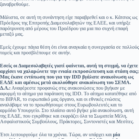
ξαναβρεθούμε.
Μάλιστα, σε αυτή τη συνάντηση είχε παραβρεθεί και ο κ. Κάτσιος ως
Πρόεδρος της Επιτροπής Διαμεσολαβητών της ΕΑΕΕ, και υπήρξε
παρότρυνση από μέρους του Προέδρου για μια πιο συχνή επαφή
μεταξύ μας.
Εμείς έχουμε πάγια θέση ότι είναι αναγκαία η συνεργασία σε πολλούς
τομείς και προσβλέπουμε σε αυτήν.
Εσείς οι Διαμεσολαβητές γιατί φαίνεται, αυτή τη στιγμή, να έχετε
αρχίσει να χαλαρώνετε την ενιαία εκπροσώπευση και στάση σας;
Μας έκανε εντύπωση που για την IDD βγάλατε ανακοίνωση ως
ΕΑΔΕ και αμέσως μετά ακολούθησε ανακοίνωση του ΣΕΜΑ.
Δ.Λ.:
Αναφέρεστε προφανώς στις ανακοινώσεις που βγήκαν με
αφορμή το αίτημα για παράταση της IDD. Το αίτημα κατατέθηκε από
το BIPAR, το ευρωπαϊκό μας όργανο, και οι εθνικές ενώσεις
αναλάβαμε να το προωθήσουμε στους Ευρωβουλευτές και το
αρμόδιο Υπουργείο. Στο πλαίσιο αυτό βγήκε μία ανακοίνωση, αυτή
της ΕΑΔΕ, που εγκρίθηκε και εκφράζει όλα τα Σωματεία Μέλη,
Ασφαλιστικούς Συμβούλους, Πράκτορες, Συντονιστές και Μεσίτες.
Έτσι λειτουργούμε όλα τα χρόνια. Τώρα, αν υπάρχει και
μία