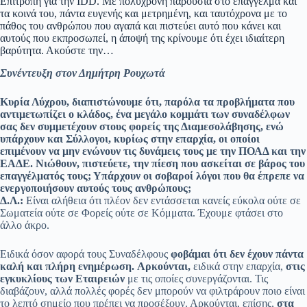
Eπιτροπή για την IDD. Με πολύχρονη παρουσία στο επάγγελμα και
τα κοινά του, πάντα ευγενής και μετρημένη, και ταυτόχρονα με το
πάθος του ανθρώπου που αγαπά και πιστεύει αυτό που κάνει και
αυτούς που εκπροσωπεί, η άποψή της κρίνουμε ότι έχει ιδιαίτερη
βαρύτητα. Ακούστε την…
Συνέντευξη στον Δημήτρη Ρουχωτά
Κυρία Λύχρου, διαπιστώνουμε ότι, παρόλα τα προβλήματα που
αντιμετωπίζει ο κλάδος, ένα μεγάλο κομμάτι των συναδέλφων
σας δεν συμμετέχουν στους φορείς της Διαμεσολάβησης, ενώ
υπάρχουν και Σύλλογοι, κυρίως στην επαρχία, οι οποίοι
επιμένουν να μην ενώνουν τις δυνάμεις τους με την ΠΟΑΔ και την
ΕΑΔΕ. Νιώθουν, πιστεύετε, την πίεση που ασκείται σε βάρος του
επαγγέλματός τους; Υπάρχουν οι σοβαροί λόγοι που θα έπρεπε να
ενεργοποιήσουν αυτούς τους ανθρώπους;
Δ.Λ.:
Είναι αλήθεια ότι πλέον δεν εντάσσεται κανείς εύκολα ούτε σε
Σωματεία ούτε σε Φορείς ούτε σε Κόμματα. Έχουμε φτάσει στο
άλλο άκρο.
Ειδικά όσον αφορά τους Συναδέλφους
φοβάμαι ότι δεν έχουν πάντα
καλή και πλήρη ενημέρωση.
Αρκούνται,
ειδικά στην επαρχία,
στις
εγκυκλίους των Εταιρειών
με τις οποίες συνεργάζονται. Τις
διαβάζουν, αλλά πολλές φορές δεν μπορούν να φιλτράρουν ποιο είναι
το λεπτό σημείο που πρέπει να προσέξουν. Αρκούνται, επίσης,
στα