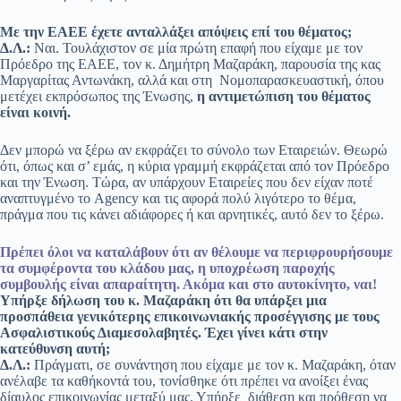
Με την ΕΑΕΕ έχετε ανταλλάξει απόψεις επί του θέματος;
Δ.Λ.:
Ναι. Τουλάχιστον σε μία πρώτη επαφή που είχαμε με τον
Πρόεδρο της ΕΑΕΕ, τον κ. Δημήτρη Μαζαράκη, παρουσία της κας
Μαργαρίτας Αντωνάκη, αλλά και στη Νομοπαρασκευαστική, όπου
μετέχει εκπρόσωπος της Ένωσης,
η αντιμετώπιση του θέματος
είναι κοινή.
Δεν μπορώ να ξέρω αν εκφράζει το σύνολο των Εταιρειών. Θεωρώ
ότι, όπως και σ’ εμάς, η κύρια γραμμή εκφράζεται από τον Πρόεδρο
και την Ένωση. Τώρα, αν υπάρχουν Εταιρείες που δεν είχαν ποτέ
αναπτυγμένο το Agency και τις αφορά πολύ λιγότερο το θέμα,
πράγμα που τις κάνει αδιάφορες ή και αρνητικές, αυτό δεν το ξέρω.
Πρέπει όλοι να καταλάβουν ότι αν θέλουμε
να περιφρουρήσουμε
τα συμφέροντα του κλάδου μας,
η υποχρέωση παροχής
συμβουλής είναι απαραίτητη. Ακόμα και στο αυτοκίνητο, ναι!
Υπήρξε δήλωση του κ. Μαζαράκη ότι θα υπάρξει μια
προσπάθεια γενικότερης επικοινωνιακής προσέγγισης με τους
Ασφαλιστικούς Διαμεσολαβητές. Έχει γίνει κάτι στην
κατεύθυνση αυτή;
Δ.Λ.:
Πράγματι, σε συνάντηση που είχαμε με τον κ. Μαζαράκη, όταν
ανέλαβε τα καθήκοντά του, τονίσθηκε ότι πρέπει να ανοίξει ένας
δίαυλος επικοινωνίας μεταξύ μας. Υπήρξε διάθεση και πρόθεση να