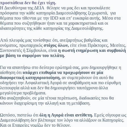
προσπάθεια δεν θα έχει τύχη.
Η Διευθύντρια της ΔΕΙΑ θέλησε να μας δει και προσκάλεσε
πρόσφατα την κάθε κατηγορία Διαμεσολάβησης ξεχωριστά, για
θέματα που τίθενται με την IDD και επ’ ευκαιρία αυτής. Μέσα στα
θέματα που συζητήθηκαν ήταν και τα χαρακτηριστικά και οι
ιδιαιτερότητες της κάθε κατηγορίας της Διαμεσολάβησης.
Από πλευράς μας τονίσθηκε ότι, ανεξαρτήτως βαθμίδας και
ονόματος, πρωταρχικός
στόχος όλων,
είτε είναι Πράκτορες, Μεσίτες,
Συντονιστές ή Σύμβουλοι, είναι
η σωστή ενημέρωση και συμβουλή
με βάση το συμφέρον του πελάτη.
Για να απαντήσω στο δεύτερο ερώτημά σας, μου δημιουργήθηκε η
αίσθηση ότι
υπάρχει επιθυμία να προχωρήσουν σε μία
διαφορετική κατηγοριοποίηση,
αν συμπεράνουν ότι αυτό θα
οδηγήσει την Ασφαλιστική Αγορά σε αναβάθμιση και πιο εύρυθμη
λειτουργία αλλά και δεν θα δημιουργήσει ταυτόχρονα άλλα
μεγαλύτερα προβλήματα.
Θα αναζητηθούν, σε μία τέτοια περίπτωση, διαδικασίες που θα
κάνουν διαχειρίσιμη την αλλαγή και τη μετάβαση.
Ωστόσο, πιστεύω ότι
όλη η Αγορά είναι αντίθετη.
Εμείς σίγουρα ως
Διαμεσολάβηση δεν βλέπουμε τον λόγο να αλλάξουν οι Κατηγορίες.
Και οι Εταιρείες νομίζω δεν το θέλουν.