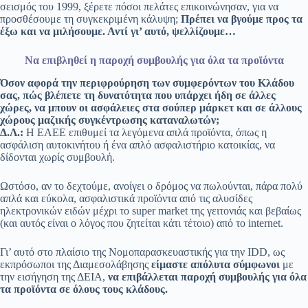
σεισμός του 1999, ξέρετε πόσοι πελάτες επικοινώνησαν, για να
προσθέσουμε τη συγκεκριμένη κάλυψη;
Πρέπει να βγούμε προς τα
έξω και να μιλήσουμε. Αντί γι’ αυτό, ψελλίζουμε…
Να επιβληθεί η παροχή συμβουλής για όλα τα προϊόντα
Όσον αφορά την περιφρούρηση των συμφερόντων του Κλάδου
σας, πώς βλέπετε τη δυνατότητα που υπάρχει ήδη σε άλλες
χώρες, να μπουν οι ασφάλειες στα σούπερ μάρκετ και σε άλλους
χώρους μαζικής συγκέντρωσης καταναλωτών;
Δ.Λ.:
Η ΕΑΕΕ επιθυμεί τα λεγόμενα απλά προϊόντα, όπως η
ασφάλιση αυτοκινήτου ή ένα απλό ασφαλιστήριο κατοικίας, να
δίδονται χωρίς συμβουλή.
Ωστόσο, αν το δεχτούμε, ανοίγει ο δρόμος να πωλούνται, πάρα πολύ
απλά και εύκολα, ασφαλιστικά προϊόντα από τις αλυσίδες
ηλεκτρονικών ειδών μέχρι το super market της γειτονιάς και βεβαίως
(και αυτός είναι ο λόγος που ζητείται κάτι τέτοιο) από το internet.
Γι’ αυτό στο πλαίσιο της Νομοπαρασκευαστικής για την IDD, ως
εκπρόσωποι της Διαμεσολάβησης
είμαστε απόλυτα σύμφωνοι
με
την εισήγηση της ΔΕΙΑ,
να επιβάλλεται παροχή συμβουλής για όλα
τα προϊόντα σε όλους τους κλάδους.