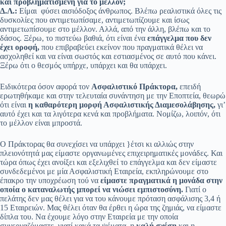
και προβληματισμένη για το μέλλον;
Δ.Λ.:
Είμαι φύσει αισιόδοξος άνθρωπος. Βλέπω ρεαλιστικά όλες τις
δυσκολίες που αντιμετωπίσαμε, αντιμετωπίζουμε και ίσως
αντιμετωπίσουμε στο μέλλον. Αλλά, από την άλλη, βλέπω και το
δάσος. Ξέρω, το πιστεύω βαθιά, ότι είναι ένα
επάγγελμα που δεν
έχει οροφή,
που επιβραβεύει εκείνον που πραγματικά θέλει να
ασχοληθεί και να είναι σωστός και εστιασμένος σε αυτό που κάνει.
Ξέρω ότι ο θεσμός υπήρχε, υπάρχει και θα υπάρχει.
Ειδικότερα όσον αφορά τον
Ασφαλιστικό Πράκτορα,
επειδή
ερωτηθήκαμε και στην τελευταία συνάντηση με την Εποπτεία, θεωρώ
ότι είναι
η καθαρότερη μορφή Ασφαλιστικής Διαμεσολάβησης,
γι’
αυτό έχει και τα λιγότερα κενά και προβλήματα. Νομίζω, λοιπόν, ότι
το μέλλον είναι μπροστά.
Ο Πράκτορας θα συνεχίσει να υπάρχει }έτσι κι αλλιώς στην
πλειονότητά μας είμαστε οργανωμένες επιχειρηματικές μονάδες. Και
τώρα όπως έχει ανοίξει και εξελιχθεί το επάγγελμα και δεν είμαστε
συνδεδεμένοι με μία Ασφαλιστική Εταιρεία, εκπληρώνουμε στο
έπακρο την υποχρέωση τού να
είμαστε πραγματικά η μονάδα στην
οποία ο καταναλωτής μπορεί να νιώσει εμπιστοσύνη.
Γιατί ο
πελάτης δεν μας θέλει για να του κάνουμε πρόταση ασφάλισης 3,4 ή
15 Εταιρειών. Μας θέλει όταν θα έρθει η ώρα της ζημιάς, να είμαστε
δίπλα του. Να έχουμε λόγο στην Εταιρεία με την οποία
συνεργαζόμαστε, γιατί κακά τα ψέματα, η
καλή σχέση
και η