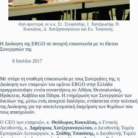
Από αριστερά, οι κ.κ. Στ. Στεφανίδης, Ι. Χατζηιωσήφ, Θ.
Κοκκάλας, Δ. Χατζηπαναγιώτου και Ευ. Τσαούσης.
Η Διοίκηση της ERGO σε ανοιχτή επικοινωνία με το δίκτυο
Συνεργατών της
6 Ιουλίου 2017
Με στόχο τη σταθερή επικοινωνία με τους Συνεργάτες της, η
Διοίκηση των εταιρειών του ομίλου ERGO στην Ελλάδα
πραγματοποίησε εννέα συναντήσεις σε Αθήνα, Θεσσαλονίκη,
Ηράκλειο, Καβάλα και Πάτρα. Η ενημέρωση των Συνεργατών των
δικτύων της, μέσω ενός ανοιχτού διαλόγου, εντάσσεται στην πολιτική
της Διοίκησης για την αποτελεσματική διαχείριση των θεμάτων που
τους απασχολούν.
Ο CEO των εταιρειών, κ.
Θεόδωρος Κοκκάλας,
ο Γενικός
Διευθυντής, κ.
Δημήτριος Χατζηπαναγιώτου,
ο Διευθυντής Τομέα
Εμπορικών Λειτουργιών, κ.
Στάθης Τσαούσης,
ο Διευθυντής Τομέα