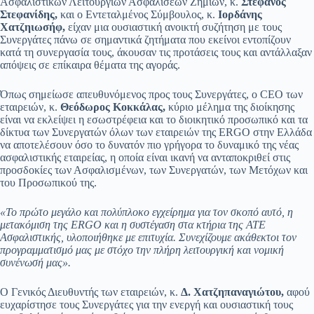
Ασφαλιστικών Λειτουργιών Ασφαλίσεων Ζημιών, κ.
Στέφανος
Στεφανίδης,
και ο Εντεταλμένος Σύμβουλος, κ.
Ιορδάνης
Χατζηιωσήφ,
είχαν μια ουσιαστική ανοικτή συζήτηση με τους
Συνεργάτες πάνω σε σημαντικά ζητήματα που εκείνοι εντοπίζουν
κατά τη συνεργασία τους, άκουσαν τις προτάσεις τους και αντάλλαξαν
απόψεις σε επίκαιρα θέματα της αγοράς.
Όπως σημείωσε απευθυνόμενος προς τους Συνεργάτες, ο CEO των
εταιρειών, κ.
Θεόδωρος Κοκκάλας,
κύριο μέλημα της διοίκησης
είναι να εκλείψει η εσωστρέφεια και το διοικητικό προσωπικό και τα
δίκτυα των Συνεργατών όλων των εταιρειών της ERGO στην Ελλάδα
να αποτελέσουν όσο το δυνατόν πιο γρήγορα το δυναμικό της νέας
ασφαλιστικής εταιρείας, η οποία είναι ικανή να ανταποκριθεί στις
προσδοκίες των Ασφαλισμένων, των Συνεργατών, των Μετόχων και
του Προσωπικού της.
«Το πρώτο μεγάλο και πολύπλοκο εγχείρημα για τον σκοπό αυτό, η
μετακόμιση της ERGO και η συστέγαση στα κτήρια της ΑΤΕ
Ασφαλιστικής, υλοποιήθηκε με επιτυχία. Συνεχίζουμε ακάθεκτοι τον
προγραμματισμό μας με στόχο την πλήρη λειτουργική και νομική
συνένωσή μας».
Ο Γενικός Διευθυντής των εταιρειών, κ.
Δ. Χατζηπαναγιώτου,
αφού
ευχαρίστησε τους Συνεργάτες για την ενεργή και ουσιαστική τους