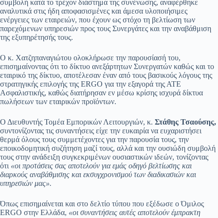
συμβολή κατά το τρέχον διάστημα της συνένωσης, αναφέρθηκε
αναλυτικά στις ήδη αποφασισμένες και άμεσα υλοποιήσιμες
ενέργειες των εταιρειών, που έχουν ως στόχο τη βελτίωση των
παρεχόμενων υπηρεσιών προς τους Συνεργάτες και την αναβάθμιση
της εξυπηρέτησής τους.
Ο κ. Χατζηπαναγιώτου ολοκλήρωσε την παρουσίασή του,
επισημαίνοντας ότι το δίκτυο ανεξάρτητων Συνεργατών καθώς και το
εταιρικό της δίκτυο, αποτέλεσαν έναν από τους βασικούς λόγους της
στρατηγικής επιλογής της ERGO για την εξαγορά της ΑΤΕ
Ασφαλιστικής, καθώς διατήρησαν εν μέσω κρίσης ισχυρά δίκτυα
πωλήσεων των εταιρικών προϊόντων.
Ο Διευθυντής Τομέα Εμπορικών Λειτουργιών, κ.
Στάθης Τσαούσης,
συντονίζοντας τις συναντήσεις είχε την ευκαιρία να ευχαριστήσει
θερμά όλους τους συμμετέχοντες για την παρουσία τους, την
εποικοδομητική συζήτηση μαζί τους, αλλά και την ουσιώδη συμβολή
τους στην ανάδειξη συγκεκριμένων ουσιαστικών ιδεών, τονίζοντας
ότι
«οι προτάσεις σας αποτελούν για εμάς οδηγό βελτίωσης και
διαρκούς αναβάθμισης και εκσυγχρονισμού των διαδικασιών και
υπηρεσιών μας».
Όπως επισημαίνεται και στο δελτίο τύπου που εξέδωσε ο Όμιλος
ERGO στην Ελλάδα,
«οι συναντήσεις αυτές αποτελούν έμπρακτη