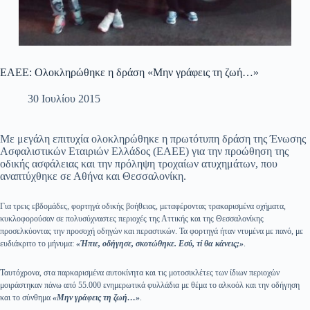
ΕΑΕΕ: Ολοκληρώθηκε η δράση «Μην γράφεις τη ζωή…»
30 Ιουλίου 2015
Με μεγάλη επιτυχία ολοκληρώθηκε η πρωτότυπη δράση της Ένωσης
Ασφαλιστικών Εταιριών Ελλάδος (ΕΑΕΕ) για την προώθηση της
οδικής ασφάλειας και την πρόληψη τροχαίων ατυχημάτων, που
αναπτύχθηκε σε Αθήνα και Θεσσαλονίκη.
Για τρεις εβδομάδες, φορτηγά οδικής βοήθειας, μεταφέροντας τρακαρισμένα οχήματα,
κυκλοφορούσαν σε πολυσύχναστες περιοχές της Αττικής και της Θεσσαλονίκης
προσελκύοντας την προσοχή οδηγών και περαστικών. Τα φορτηγά ήταν ντυμένα με πανό, με
ευδιάκριτο το μήνυμα:
«Ήπιε, οδήγησε, σκοτώθηκε. Εσύ, τί θα κάνεις;»
.
Ταυτόχρονα, στα παρκαρισμένα αυτοκίνητα και τις μοτοσικλέτες των ίδιων περιοχών
μοιράστηκαν πάνω από 55.000 ενημερωτικά φυλλάδια με θέμα το αλκοόλ και την οδήγηση
και το σύνθημα
«Μην γράφεις τη ζωή…»
.