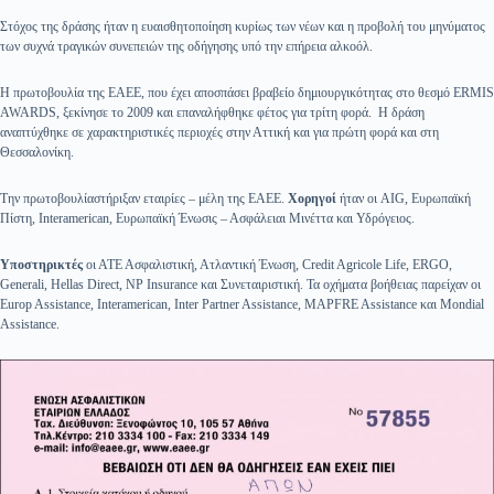
Στόχος της δράσης ήταν η ευαισθητοποίηση κυρίως των νέων και η προβολή του μηνύματος
των συχνά τραγικών συνεπειών της οδήγησης υπό την επήρεια αλκοόλ.
Η πρωτοβουλία της ΕΑΕΕ, που έχει αποσπάσει βραβείο δημιουργικότητας στο θεσμό ERMIS
AWARDS, ξεκίνησε το 2009 και επαναλήφθηκε φέτος για τρίτη φορά. Η δράση
αναπτύχθηκε σε χαρακτηριστικές περιοχές στην Αττική και για πρώτη φορά και στη
Θεσσαλονίκη.
Την πρωτοβουλίαστήριξαν εταιρίες – μέλη της ΕΑΕΕ.
Χορηγοί
ήταν οι AIG, Ευρωπαϊκή
Πίστη, Interamerican, Ευρωπαϊκή Ένωσις – Ασφάλειαι Μινέττα και Υδρόγειος.
Υποστηρικτές
οι ΑΤΕ Ασφαλιστική, Ατλαντική Ένωση, Credit Agricole Life, ERGO,
Generali, Hellas Direct, NP Insurance και Συνεταιριστική. Τα οχήματα βοήθειας παρείχαν οι
Europ Assistance, Interamerican, Inter Partner Assistance, MAPFRE Assistance και Mondial
Assistance.