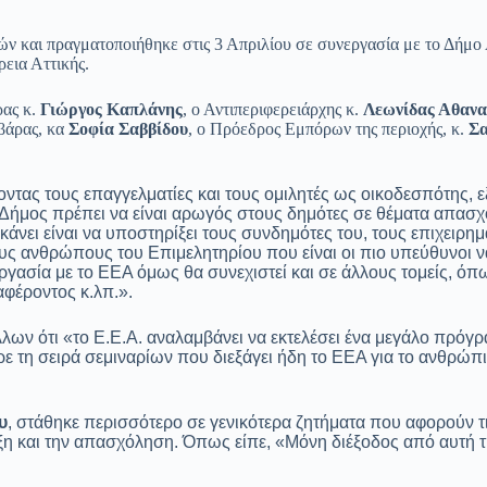
 και πραγματοποιήθηκε στις 3 Απριλίου σε συνεργασία με το Δήμο
εια Αττικής.
ρας κ.
Γιώργος Καπλάνης
, ο Αντιπεριφερειάρχης κ.
Λεωνίδας Αθανα
βάρας, κα
Σοφία Σαββίδου
, ο Πρόεδρος Εμπόρων της περιοχής, κ.
Σ
τας τους επαγγελματίες και τους ομιλητές ως οικοδεσπότης, εξ
 Δήμος πρέπει να είναι αρωγός στους δημότες σε θέματα απασχ
κάνει είναι να υποστηρίξει τους συνδημότες του, τους επιχειρη
υς ανθρώπους του Επιμελητηρίου που είναι οι πιο υπεύθυνοι ν
ία με το ΕΕΑ όμως θα συνεχιστεί και σε άλλους τομείς, όπως τ
αφέροντος κ.λπ.».
άλλων ότι «το Ε.Ε.Α. αναλαμβάνει να εκτελέσει ένα μεγάλο πρόγ
ρε τη σειρά σεμιναρίων που διεξάγει ήδη το ΕΕΑ για το ανθρώπ
υ
, στάθηκε περισσότερο σε γενικότερα ζητήματα που αφορούν τις
πτυξη και την απασχόληση. Όπως είπε, «Μόνη διέξοδος από αυτή