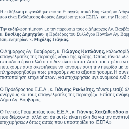
Η εκδήλωση οργανώθηκε από το Επαγγελματικό Επιμελητήριο Αθηνών
που είναι Ενδιάμεσος Φορέας Διαχείρισης του ΕΣΠΑ, και την Περιφέρ
Την εκδήλωση τίμησαν με την παρουσία τους ο Δήμαρχος Αγ. Βαρβά
κ.
Βασίλης Δημητρίου
, η Πρόεδρος του Συλλόγου Ποντίων Αγ. Βαρ
Επιμελητηρίων κ.
Μιχάλης Γιάγκας
.
Ο Δήμαρχος Αγ. Βαρβάρας, κ.
Γιώργος Καπλάνης,
καλωσορίζον
επαγγελματίες της περιοχής λόγω της κρίσης. Όπως τόνισε «Ο
σπουδαία έργα αλλά αυτό δεν είναι τίποτα. Αυτό που πρέπει να 
πετύχουμε αυτό σκεφτήκαμε να κάνουμε αυτή την ημερίδα με το
πληροφορηθούμε πως μπορούμε να το αξιοποιήσουμε. Η συνεργασ
πιστοποίηση επιχειρήσεων, για επιχειρήσεις υγειονομικού ενδι
Ο Πρόεδρος του Ε.Ε.Α., κ.
Γιάννης Ρεκλείτης
, τόνισε μεταξύ 
ανέργους και τους επαγγελματίες της περιοχής». Επίσης ανέφε
Δήμο Αγ. Βαρβάρας.
Ο Γενικός Γραμματέας τους Ε.Ε.Α., κ.
Γιάννης Χατζηθεοδοσίο
που διέρχονται αλλά και ότι αυτές είναι η ελπίδα για την ανά
επιχειρήσεων όπως αυτές που υποστηρίζει το ΕΣΠΑ».