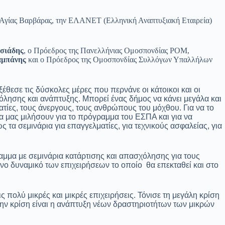
 Αγίας Βαρβάρας, την ΕΛΑΝΕΤ (Ελληνική Αναπτυξιακή Εταιρεία)
σιάδης
, ο Πρόεδρος της Πανελλήνιας Ομοσπονδίας ΡΟΜ,
αμπάνης
και ο Πρόεδρος της Ομοσπονδίας Συλλόγων Υπαλλήλων
έθεσε τις δύσκολες μέρες που περνάνε οι κάτοικοι και οι
όλησης και ανάπτυξης. Μπορεί ένας δήμος να κάνει μεγάλα και
ματίες, τους άνεργους, τους ανθρώπους του μόχθου. Για να το
α μας μιλήσουν για το πρόγραμμα του ΕΣΠΑ και για να
α σεμινάρια για επαγγελματίες, για τεχνικούς ασφαλείας, για
ραμμα με σεμινάρια κατάρτισης και απασχόλησης για τους
ινο δυναμικό των επιχειρήσεων το οποίο θα επεκταθεί και στο
 πολύ μικρές και μικρές επιχειρήσεις. Τόνισε τη μεγάλη κρίση
 την κρίση είναι η ανάπτυξη νέων δραστηριοτήτων των μικρών