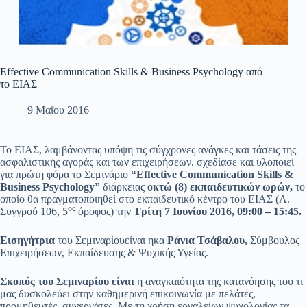
Effective Communication Skills & Business Psychology από
το ΕΙΑΣ
9 Μαΐου 2016
Το ΕΙΑΣ, λαμβάνοντας υπόψη τις σύγχρονες ανάγκες και τάσεις της
ασφαλιστικής αγοράς και των επιχειρήσεων, σχεδίασε και υλοποιεί
για πρώτη φόρα το Σεμινάριο
“
Effective
Communication
Skills
&
Business
Psychology
”
διάρκειας
οκτώ (8) εκπαιδευτικών ωρών,
το
οποίο θα πραγματοποιηθεί στο εκπαιδευτικό κέντρο του ΕΙΑΣ (Λ.
ος
Συγγρού 106, 5
όροφος) την
Τρίτη 7 Ιουνίου 2016, 09:00 – 15:45.
Εισηγήτρια
του Σεμιναρίουείναι ηκα
Ράνια Τσάβαλου,
Σύμβουλος
Επιχειρήσεων, Εκπαίδευσης & Ψυχικής Υγείας.
Σκοπός του Σεμιναρίου είναι
η αναγκαιότητα της κατανόησης του τι
μας δυσκολεύει στην καθημερινή επικοινωνία με πελάτες,
προμηθευτές, συνεργάτες. Με τη χρήση εργαλείων ψυχολογίας τα