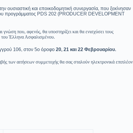
την ουσιαστική και εποικοδομητική συνεργασία, που ξεκίνησαν
ναρξη του προγράμματος PDS 202 (PRODUCER DEVELOPMENT
ι γνώση που, αφενός, θα υποστηρίξει και θα ενισχύσει τους
ξη του Έλληνα Ασφαλισμένου.
υγγρού 106, στον 5ο όροφο
20, 21 και 22 Φεβρουαρίου.
αλαβής των αιτήσεων συμμετοχής θα σας σταλούν ηλεκτρονικά επιπλέον