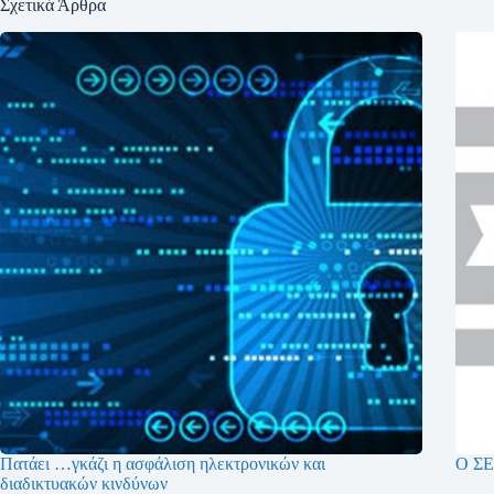
Σχετικά Άρθρα
Πατάει …γκάζι η ασφάλιση ηλεκτρονικών και
Ο ΣΕ
διαδικτυακών κινδύνων