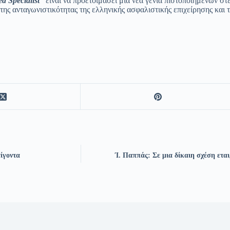
ed Specialist
”
είναι να προετοιμάσει μια νέα γενιά πιστοποιημένων σ
ς ανταγωνιστικότητας της ελληνικής ασφαλιστικής επιχείρησης και τα
ίγοντα
Ί. Παππάς: Σε μια δίκαιη σχέση εται