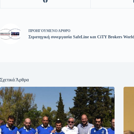
ΠΡΟΗΓΟΎΜΕΝΟ
ΆΡΘΡΟ
Στρατηγική συνεργασία SafeLine και CiTY Brokers Worl
Σχετικά Άρθρα