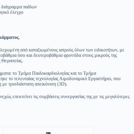
ό διάγραμμα παίδων
ογικό έλεγχο
γράμματος
.
λεχωμένη από καταξιωμένους ιατρούς όλων των ειδικοτήτων, με
τοβάθμια όσο και δευτεροβάθμια φροντίδα στους μικρούς της
ς Θεραπείας.
ήματα: το Τμήμα Παιδοκαρδιολογίας και το Τμήμα
τηκε το τελευταίας τεχνολογίας Αιμοδυναμικό Εργαστήριο, που
 με τρισδιάστατη απεικόνιση (3D).
χώς επεκτείνει τις συμβάσεις συνεργασίας της με τις μεγαλύτερες