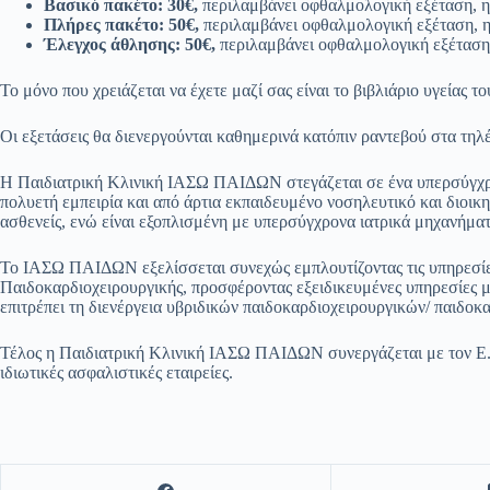
Βασικό πακέτο: 30€,
περιλαμβάνει οφθαλμολογική εξέταση, η
Πλήρες πακέτο: 50€,
περιλαμβάνει οφθαλμολογική εξέταση, η
Έλεγχος άθλησης: 50€,
περιλαμβάνει οφθαλμολογική εξέταση,
Το μόνο που χρειάζεται να έχετε μαζί σας είναι το βιβλιάριο υγείας το
Oι εξετάσεις θα διενεργούνται καθημερινά κατόπιν ραντεβού στα τη
Η Παιδιατρική Κλινική ΙΑΣΩ ΠΑΙΔΩΝ στεγάζεται σε ένα υπερσύγχρον
πολυετή εμπειρία και από άρτια εκπαιδευμένο νοσηλευτικό και διοικ
ασθενείς, ενώ είναι εξοπλισμένη με υπερσύγχρονα ιατρικά μηχανήμα
Το ΙΑΣΩ ΠΑΙΔΩΝ εξελίσσεται συνεχώς εμπλουτίζοντας τις υπηρεσίες
Παιδοκαρδιοχειρουργικής, προσφέροντας εξειδικευμένες υπηρεσίες μ
επιτρέπει τη διενέργεια υβριδικών παιδοκαρδιοχειρουργικών/ παιδοκ
Τέλος η Παιδιατρική Κλινική ΙΑΣΩ ΠΑΙΔΩΝ συνεργάζεται με τον Ε.Ο.
ιδιωτικές ασφαλιστικές εταιρείες.