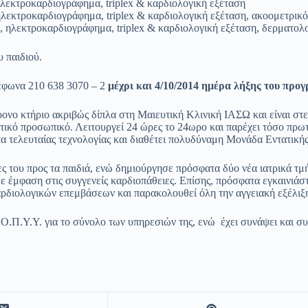
λεκτροκαρδιογράφημα, triplex & καρδιολογική εξέταση
λεκτροκαρδιογράφημα, triplex & καρδιολογική εξέταση, ακοομετρικ
 ηλεκτροκαρδιογράφημα, triplex & καρδιολογική εξέταση, δερματολ
υ παιδιού.
λέφωνα 210 638 3070 – 2
μέχρι και 4/10/2014 ημέρα λήξης του προ
ο κτήριο ακριβώς δίπλα στη Μαιευτική Κλινική ΙΑΣΩ και είναι στε
ητικό προσωπικό. Λειτουργεί 24 ώρες το 24ωρο και παρέχει τόσο πρω
τα τελευταίας τεχνολογίας και διαθέτει πολυδύναμη Μονάδα Εντατική
 του προς τα παιδιά, ενώ δημιούργησε πρόσφατα δύο νέα ιατρικά τμ
ε έμφαση στις συγγενείς καρδιοπάθειες. Επίσης, πρόσφατα εγκαινιάσ
αρδιολογικών επεμβάσεων και παρακολουθεί όλη την αγγειακή εξέλιξη
Π.Υ.Υ. για το σύνολο των υπηρεσιών της, ενώ έχει συνάψει και συνε