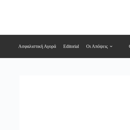
Μετάβαση
στο
περιεχόμενο
Ασφαλιστική Αγορά
Editorial
Οι Απόψεις