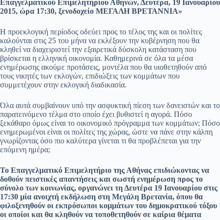
Επαγγελματικού Επιμελητηρίου Αθηνών, Δευτέρα, 19 Ιανουαρίου
2015, ώρα 17:30, ξενοδοχείο ΜΕΓΑΛΗ ΒΡΕΤΑΝΝΙΑ»
Η προεκλογική περίοδος οδεύει προς το τέλος της και οι πολίτες
καλούνται στις 25 του μήνα να εκλέξουν την κυβέρνηση που θα
κληθεί να διαχειριστεί την εξαιρετικά δύσκολη κατάσταση που
βρίσκεται η ελληνική οικονομία. Καθημερινά σε όλα τα μέσα
ενημέρωσης ακούμε προτάσεις, μοντέλα που θα υιοθετηθούν από
τους νικητές των εκλογών, επιδιώξεις των κομμάτων που
συμμετέχουν στην εκλογική διαδικασία.
Όλα αυτά συμβαίνουν υπό την ασφυκτική πίεση των δανειστών και το
παρατεινόμενο τέλμα στο οποίο έχει βυθιστεί η αγορά. Πόσο
ξεκάθαρο όμως είναι το οικονομικό πρόγραμμα των κομμάτων; Πόσο
ενημερωμένοι είναι οι πολίτες της χώρας, ώστε να πάνε στην κάλπη
γνωρίζοντας όσο πιο καλύτερα γίνεται τι θα προβλέπεται για την
επόμενη ημέρα;
Το Επαγγελματικό Επιμελητήριο της Αθήνας επιδιώκοντας να
δοθούν πειστικές απαντήσεις και σωστή ενημέρωση προς το
σύνολο των κοινωνίας, οργανώνει τη Δευτέρα 19 Ιανουαρίου στις
17:30 μία ανοιχτή εκδήλωση στη Μεγάλη Βρετανία, όπου θα
φιλοξενηθούν οι εκπρόσωποι κομμάτων του δημοκρατικού τόξου
οι οποίοι και θα κληθούν να τοποθετηθούν σε καίρια θέματα