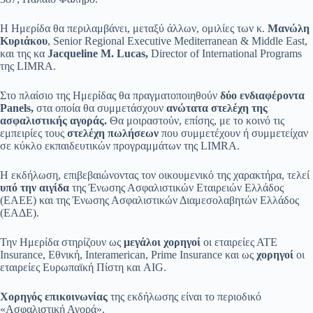
Η Ημερίδα θα περιλαμβάνει, μεταξύ άλλων, ομιλίες των κ.
Μανώλη
Κυριάκου
, Senior Regional Executive Mediterranean & Middle East,
και της κα
Jacqueline M. Lucas,
Director of International Programs
της LIMRA.
Στο πλαίσιο της Ημερίδας θα πραγματοποιηθούν
δύο ενδιαφέροντα
Panels,
στα οποία θα συμμετάσχουν
ανώτατα στελέχη της
ασφαλιστικής αγοράς.
Θα μοιραστούν, επίσης, με το κοινό τις
εμπειρίες τους
στελέχη πωλήσεων
που συμμετέχουν ή συμμετείχαν
σε κύκλο εκπαιδευτικών προγραμμάτων της LIMRA.
Η εκδήλωση, επιβεβαιώνοντας τον οικουμενικό της χαρακτήρα, τελεί
υπό την αιγίδα
της Ένωσης Ασφαλιστικών Εταιρειών Ελλάδος
(ΕΑΕΕ) και της Ένωσης Ασφαλιστικών Διαμεσολαβητών Ελλάδος
(ΕΑΔΕ).
Την Ημερίδα στηρίζουν ως
μεγάλοι χορηγοί
οι εταιρείες ΑΤΕ
Insurance, Εθνική, Interamerican, Prime Insurance και ως
χορηγοί
οι
εταιρείες Ευρωπαϊκή Πίστη και AIG.
Χορηγός επικοινωνίας
της εκδήλωσης είναι το περιοδικό
«Ασφαλιστική Αγορά».