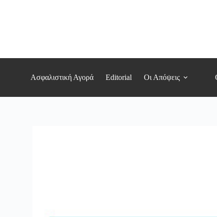
Μετάβαση
στο
περιεχόμενο
Ασφαλιστική Αγορά
Editorial
Οι Απόψεις