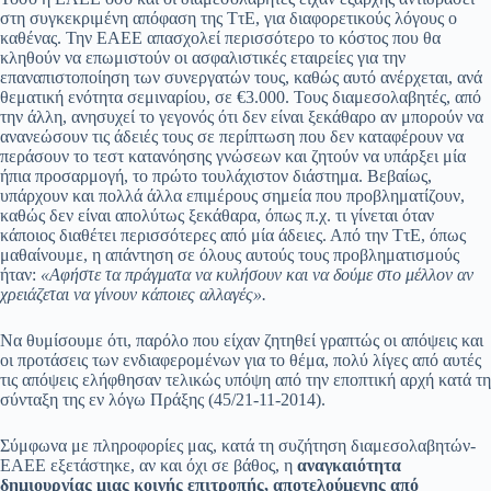
στη συγκεκριμένη απόφαση της ΤτΕ, για διαφορετικούς λόγους ο
καθένας. Την ΕΑΕΕ απασχολεί περισσότερο το κόστος που θα
κληθούν να επωμιστούν οι ασφαλιστικές εταιρείες για την
επαναπιστοποίηση των συνεργατών τους, καθώς αυτό ανέρχεται, ανά
θεματική ενότητα σεμιναρίου, σε €3.000. Τους διαμεσολαβητές, από
την άλλη, ανησυχεί το γεγονός ότι δεν είναι ξεκάθαρο αν μπορούν να
ανανεώσουν τις άδειές τους σε περίπτωση που δεν καταφέρουν να
περάσουν το τεστ κατανόησης γνώσεων και ζητούν να υπάρξει μία
ήπια προσαρμογή, το πρώτο τουλάχιστον διάστημα. Βεβαίως,
υπάρχουν και πολλά άλλα επιμέρους σημεία που προβληματίζουν,
καθώς δεν είναι απολύτως ξεκάθαρα, όπως π.χ. τι γίνεται όταν
κάποιος διαθέτει περισσότερες από μία άδειες. Από την ΤτΕ, όπως
μαθαίνουμε, η απάντηση σε όλους αυτούς τους προβληματισμούς
ήταν:
«Αφήστε τα πράγματα να κυλήσουν και να δούμε στο μέλλον αν
χρειάζεται να γίνουν κάποιες αλλαγές».
Να θυμίσουμε ότι, παρόλο που είχαν ζητηθεί γραπτώς οι απόψεις και
οι προτάσεις των ενδιαφερομένων για το θέμα, πολύ λίγες από αυτές
τις απόψεις ελήφθησαν τελικώς υπόψη από την εποπτική αρχή κατά τη
σύνταξη της εν λόγω Πράξης (45/21-11-2014).
Σύμφωνα με πληροφορίες μας, κατά τη συζήτηση διαμεσολαβητών-
ΕΑΕΕ εξετάστηκε, αν και όχι σε βάθος, η
αναγκαιότητα
δημιουργίας μιας κοινής επιτροπής, αποτελούμενης από