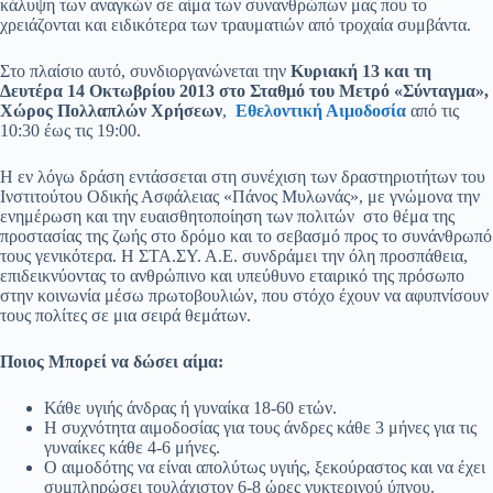
κάλυψη των αναγκών σε αίμα των συνανθρώπων μας που το
χρειάζονται και ειδικότερα των τραυματιών από τροχαία συμβάντα.
Στο πλαίσιο αυτό, συνδιοργανώνεται την
Κυριακή 13 και τη
Δευτέρα 14 Οκτωβρίου 2013 στο Σταθμό του Μετρό «Σύνταγμα»,
Χώρος Πολλαπλών Χρήσεων
,
Εθελοντική Αιμοδοσία
από τις
10:30 έως τις 19:00.
Η εν λόγω δράση εντάσσεται στη συνέχιση των δραστηριοτήτων του
Ινστιτούτου Οδικής Ασφάλειας «Πάνος Μυλωνάς», με γνώμονα την
ενημέρωση και την ευαισθητοποίηση των πολιτών στο θέμα της
προστασίας της ζωής στο δρόμο και το σεβασμό προς το συνάνθρωπό
τους γενικότερα. Η ΣΤΑ.ΣΥ. Α.Ε. συνδράμει την όλη προσπάθεια,
επιδεικνύοντας το ανθρώπινο και υπεύθυνο εταιρικό της πρόσωπο
στην κοινωνία μέσω πρωτοβουλιών, που στόχο έχουν να αφυπνίσουν
τους πολίτες σε μια σειρά θεμάτων.
Ποιος Μπορεί να δώσει αίμα:
Κάθε υγιής άνδρας ή γυναίκα 18-60 ετών.
Η συχνότητα αιμοδοσίας για τους άνδρες κάθε 3 μήνες για τις
γυναίκες κάθε 4-6 μήνες.
Ο αιμοδότης να είναι απολύτως υγιής, ξεκούραστος και να έχει
συμπληρώσει τουλάχιστον 6-8 ώρες νυκτερινού ύπνου.