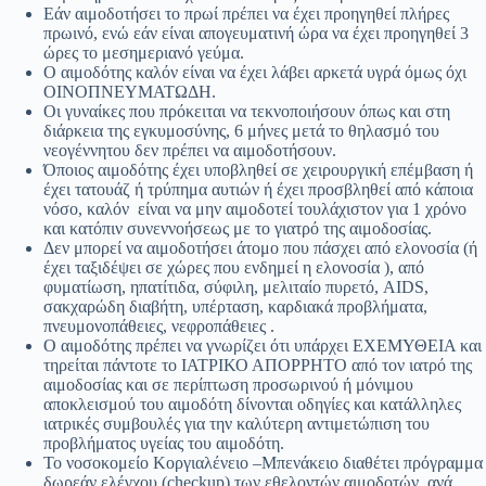
Εάν αιμοδοτήσει το πρωί πρέπει να έχει προηγηθεί πλήρες
πρωινό, ενώ εάν είναι απογευματινή ώρα να έχει προηγηθεί 3
ώρες το μεσημεριανό γεύμα.
Ο αιμοδότης καλόν είναι να έχει λάβει αρκετά υγρά όμως όχι
ΟΙΝΟΠΝΕΥΜΑΤΩΔΗ.
Οι γυναίκες που πρόκειται να τεκνοποιήσουν όπως και στη
διάρκεια της εγκυμοσύνης, 6 μήνες μετά το θηλασμό του
νεογέννητου δεν πρέπει να αιμοδοτήσουν.
Όποιος αιμοδότης έχει υποβληθεί σε χειρουργική επέμβαση ή
έχει τατουάζ ή τρύπημα αυτιών ή έχει προσβληθεί από κάποια
νόσο, καλόν είναι να μην αιμοδοτεί τουλάχιστον για 1 χρόνο
και κατόπιν συνεννοήσεως με το γιατρό της αιμοδοσίας.
Δεν μπορεί να αιμοδοτήσει άτομο που πάσχει από ελονοσία (ή
έχει ταξιδέψει σε χώρες που ενδημεί η ελονοσία ), από
φυματίωση, ηπατίτιδα, σύφιλη, μελιταίο πυρετό, AIDS,
σακχαρώδη διαβήτη, υπέρταση, καρδιακά προβλήματα,
πνευμονοπάθειες, νεφροπάθειες .
Ο αιμοδότης πρέπει να γνωρίζει ότι υπάρχει ΕΧΕΜΥΘΕΙΑ και
τηρείται πάντοτε το ΙΑΤΡΙΚΟ ΑΠΟΡΡΗΤΟ από τον ιατρό της
αιμοδοσίας και σε περίπτωση προσωρινού ή μόνιμου
αποκλεισμού του αιμοδότη δίνονται οδηγίες και κατάλληλες
ιατρικές συμβουλές για την καλύτερη αντιμετώπιση του
προβλήματος υγείας του αιμοδότη.
Το νοσοκομείο Κοργιαλένειο –Μπενάκειο διαθέτει πρόγραμμα
δωρεάν ελέγχου (checkup) των εθελοντών αιμοδοτών, ανά