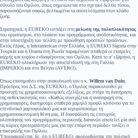
σύνολο του Ομίλου, όπως σημειώνεται στο σχετικό δελτίο τύπου,
παρουσιάζονται σαφώς βελτιωμένα τα αποτελέσματα στον κλάδο
ζωής.
Στρατηγικά, η EUREKO εστιάζει στη
μείωση της πολυπλοκότητας
του οργανισμού, στο πλαίσιο του προγράμματος αποδοτικότητας, και
στην υποστήριξη του πελάτη με προώθηση προσιτών προϊόντων.
Εκτός έδρας, η Interamerican στην Ελλάδα, η EUREKO Sigorta στην
Τουρκία και η Oranta στη Ρωσία παραμένουν σταθερά οι εταιρείες
αιχμής και κυρίου ενδιαφέροντος του Ομίλου. Κατά το α’ εξάμηνο, η
EUREKO ολοκλήρωσε την αποεπένδυσή της στη Γαλλία
(IMPERIO) και στο Βέλγιο (AVERO).
Όπως επισημαίνει στην ανακοίνωσή του ο κ.
Willem van Duin
,
Πρόεδρος του Δ.Σ. της EUREKO, ο Όμιλος παρακολουθεί με
προσοχή τις χρηματοοικονομικές εξελίξεις, με στόχο τη διατήρηση
της ανθεκτικότητάς του. «Καθώς συνεχίζεται η αναταραχή στις
χρηματαγορές, διατηρούμε σταθερά χαμηλό προφίλ κινδύνου για το
επενδυτικό χαρτοφυλάκιό μας και ισχυροποιούμε τη
χρηματοοικονομική θέση μας. Η διασφάλιση τις επιτυχούς
υλοποίησης του προγράμματος περικοπής δαπανών αποτελεί μία από
τις κύριες προτεραιότητές μας για την επόμενη περίοδο» τονίζει ο
επικεφαλής του Ομίλου.
Υπογραμμίζεται, δε, ότι η EUREKO, ακολουθώντας την πολιτική