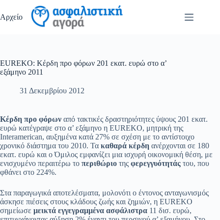
Μετάβαση
στο
Αρχείο
περιεχόμενο
EUREKO: Κέρδη προ φόρων 201 εκατ. ευρώ στο α’
εξάμηνο 2011
31 Δεκεμβρίου 2012
Κέρδη προ φόρων
από τακτικές δραστηριότητες ύψους 201 εκατ.
ευρώ κατέγραψε στο α’ εξάμηνο η EUREKO, μητρική της
Interamerican, αυξημένα κατά 27% σε σχέση με το αντίστοιχο
χρονικό διάστημα του 2010. Τα
καθαρά κέρδη
ανέρχονται σε 180
εκατ. ευρώ και ο Όμιλος εμφανίζει μια ισχυρή οικονομική θέση, με
ενισχυμένο περαιτέρω το
περιθώριο
της
φερεγγυότητάς
του, που
φθάνει στο 224%.
Στα παραγωγικά αποτελέσματα, μολονότι ο έντονος ανταγωνισμός
άσκησε πιέσεις στους κλάδους ζωής και ζημιών, η EUREKO
σημείωσε
μεικτά εγγεγραμμένα ασφάλιστρα
11 δισ. ευρώ,
επιτυγχάνοντας αύξηση 2% έναντι του περσινού α’ εξαμήνου. Στο