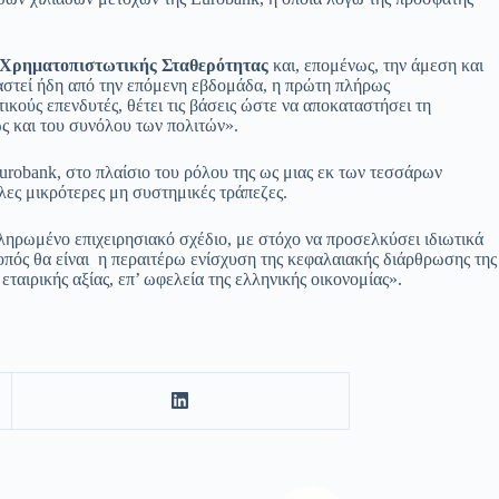
ίο Χρηματοπιστωτικής Σταθερότητας
και, επομένως, την άμεση και
ταστεί ήδη από την επόμενη εβδομάδα, η πρώτη πλήρως
κούς επενδυτές, θέτει τις βάσεις ώστε να αποκαταστήσει τη
ς και του συνόλου των πολιτών».
urobank, στο πλαίσιο του ρόλου της ως μιας εκ των τεσσάρων
ες μικρότερες μη συστημικές τράπεζες.
ληρωμένο επιχειρησιακό σχέδιο, με στόχο να προσελκύσει ιδιωτικά
οπός θα είναι η περαιτέρω ενίσχυση της κεφαλαιακής διάρθρωσης της
ταιρικής αξίας, επ’ ωφελεία της ελληνικής οικονομίας».