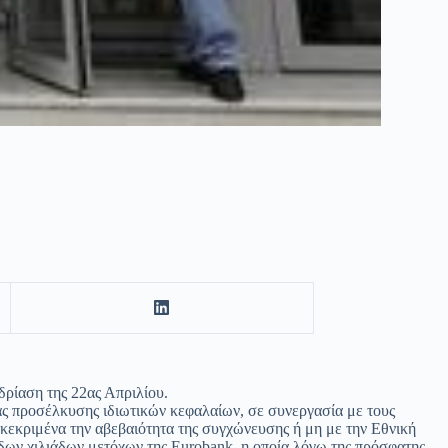
δρίαση της 22ας Απριλίου.
ιας προσέλκυσης ιδιωτικών κεφαλαίων, σε συνεργασία με τους
υγκεκριμένα την αβεβαιότητα της συγχώνευσης ή μη με την Εθνική
δων χιλιάδων μετόχων της Eurobank, η οποία λόγω της πρόσφατης