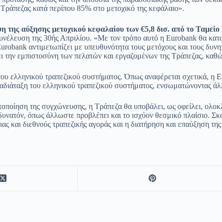
 Τράπεζας κατά περίπου 85% στο μετοχικό της κεφάλαιο».
ψη της αύξησης μετοχικού κεφαλαίου των €5,8 δισ. από το Ταμε
Συνέλευση της 30ής Απριλίου. «Με τον τρόπο αυτό η Eurobank θα κα
obank αντιμετωπίζει με υπευθυνότητα τους μετόχους και τους δυνητι
ει την εμπιστοσύνη των πελατών και εργαζομένων της Τράπεζας, καθώ
του ελληνικού τραπεζικού συστήματος. Όπως αναφέρεται σχετικά, η E
αδιάταξη του ελληνικού τραπεζικού συστήματος, ενσωματώνοντας άλλ
τοποίηση της συγχώνευσης, η Τράπεζα θα υποβάλει, ως οφείλει, ολοκ
δυνατόν, όπως άλλωστε προβλέπει και το ισχύον θεσμικό πλαίσιο. Σκ
ς και διεθνούς τραπεζικής αγοράς και η διατήρηση και επαύξηση της ε