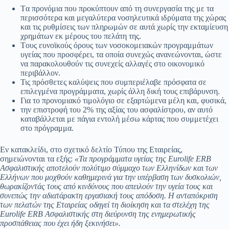
Tα προνόμια που προκύπτουν από τη συνεργασία της με τα
περισσότερα και μεγαλύτερα νοσηλευτικά ιδρύματα της χώρας
και τις ρυθμίσεις των πληρωμών σε αυτά χωρίς την εκταμίευση
χρημάτων εκ μέρους του πελάτη της.
Tους ευνοϊκούς όρους των νοσοκομειακών προγραμμάτων
υγείας που προσφέρει, τα οποία συνεχώς ανανεώνονται, ώστε
να παρακολουθούν τις συνεχείς αλλαγές στο οικονομικό
περιβάλλον.
Τις πρόσθετες καλύψεις που συμπεριέλαβε πρόσφατα σε
επιλεγμένα προγράμματα, χωρίς άλλη δική τους επιβάρυνση.
Για το προνομιακό τιμολόγιο σε εξαρτώμενα μέλη και, φυσικά,
την επιστροφή του 2% της αξίας του ασφαλίστρου, αν αυτό
καταβάλλεται με πάγια εντολή μέσω κάρτας που συμμετέχει
στο πρόγραμμα.
Εν κατακλείδι, στο σχετικό δελτίο Τύπου της Εταιρείας,
σημειώνονται τα εξής:
«Τα προγράμματα υγείας της Eurolife ERB
Ασφαλιστικής αποτελούν πολύτιμο σύμμαχο των Ελληνίδων και των
Ελλήνων που μοχθούν καθημερινά για την υπέρβαση των δυσκολιών,
θωρακίζοντάς τους από κινδύνους που απειλούν την υγεία τους και
συνεπώς την αδιατάρακτη εργασιακή τους απόδοση. Η ανταπόκριση
των πελατών της Εταιρείας οδηγεί τη διοίκηση και τα στελέχη της
Eurolife ERB Ασφαλιστικής στη διεύρυνση της ενημερωτικής
προσπάθειας που έχει ήδη ξεκινήσει».