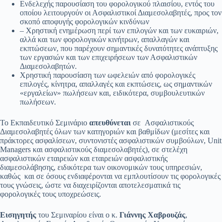
Ενδελεχής παρουσίαση του φορολογικού πλαισίου, εντός του
οποίου λειτουργούν οι Ασφαλιστικοί Διαμεσολαβητές, προς τον
σκοπό αποφυγής φορολογικών κινδύνων
– Χρηστική ενημέρωση περί των επιλογών και των ευκαιριών,
αλλά και των φορολογικών κινήτρων, απαλλαγών και
εκπτώσεων, που παρέχουν σημαντικές δυνατότητες ανάπτυξης
των εργασιών και των επιχειρήσεων των Ασφαλιστικών
Διαμεσολαβητών.
Χρηστική παρουσίαση των ωφελειών από φορολογικές
επιλογές, κίνητρα, απαλλαγές και εκπτώσεις, ως σημαντικών
«εργαλείων» πωλήσεων και, ειδικότερα, συμβουλευτικών
πωλήσεων.
Το Εκπαιδευτικό Σεμινάριο
απευθύνεται
σε Ασφαλιστικούς
Διαμεσολαβητές όλων των κατηγοριών και βαθμίδων (μεσίτες και
πράκτορες ασφαλίσεων, συντονιστές ασφαλιστικών συμβούλων, Unit
Managers και ασφαλιστικούς διαμεσολαβητές), σε στελέχη
ασφαλιστικών εταιρειών και εταιρειών ασφαλιστικής
διαμεσολάβησης, ειδικότερα των οικονομικών τους υπηρεσιών,
καθώς και σε όσους ενδιαφέρονται να εμπλουτίσουν τις φορολογικές
τους γνώσεις, ώστε να διαχειρίζονται αποτελεσματικά τις
φορολογικές τους υποχρεώσεις.
Εισηγητής
του Σεμιναρίου είναι ο κ.
Γιάννης Χαβρουζάς
,