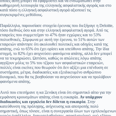
οποίες αυτή μπορεί να εφαρμοστεί και να ενσωματωθεί στην
καθημερινή λειτουργία της ελληνικής ασφαλιστικής αγοράς και στο
κατά πόσο η ελληνική ασφαλιστική αγορά αξιοποιεί τις
συγκεκριμένες μεθόδους.
Παράλληλα, παρουσίασε στοιχεία έρευνας που διεξήγαγε η Deloitte,
τόσο διεθνώς όσο και στην ελληνική ασφαλιστική αγορά. Από τις
εταιρείες που συμμετείχαν το 47% ήταν εγχώριες και το 53%
πολυεθνικές. Σύμφωνα με αυτή την έρευνα, το 51% αυτών των
εταιρειών απάντησε ότι ακολουθεί πολιτικές και οδηγίες κατά της
απάτης, ενώ το 65% ότι έχει ορίσει και υπεύθυνο απάτης. Την ίδια
στιγμή, το 82% έχει ανιχνεύσει φαινόμενα απάτης, αλλά δεν μπορεί
να τα τεκμηριώσει. Ωστόσο, καθώς οι απώλειες λόγω απάτης
αγγίζουν μόλις το 5% του τζίρου των ασφαλιστικών εταιρειών,
πολλές είναι εκείνες που θεωρούν ότι δεν αξίζει μια επένδυση σε
συστήματα, μέτρα, διαδικασίες και εξειδικευμένο ανθρώπινο
δυναμικό, που θα τις βοηθούσαν να ανιχνεύσουν και να προλάβουν
φαινόμενα απάτης.
Αυτό που επεσήμανε η κα Ξενάκη είναι ότι σημαντικό αίτιο για την
εμφάνιση κρουσμάτων απάτης είναι η ευκαιρία.
Αν υπάρχουν
διαδικασίες και εργαλεία δεν δίδεται η ευκαιρία
. Στην
κατεύθυνση της πρόληψης, ανίχνευσης και αποτροπής πολύ
σημαντική, όπως τόνισε, είναι η συνεργασία όλων των εμπλεκόμενων
μερών (υπάλληλοι, διαμεσολαβούντες, ασφαλισμένοι), ενώ εξίσου