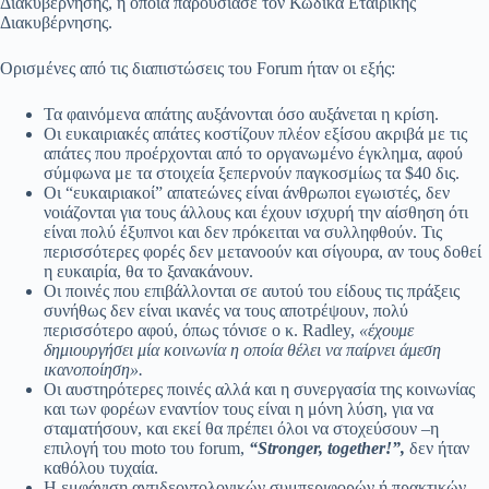
Διακυβέρνησης, η οποία παρουσίασε τον Κώδικα Εταιρικής
Διακυβέρνησης.
Ορισμένες από τις διαπιστώσεις του Forum ήταν οι εξής:
Τα φαινόμενα απάτης αυξάνονται όσο αυξάνεται η κρίση.
Οι ευκαιριακές απάτες κοστίζουν πλέον εξίσου ακριβά με τις
απάτες που προέρχονται από το οργανωμένο έγκλημα, αφού
σύμφωνα με τα στοιχεία ξεπερνούν παγκοσμίως τα $40 δις.
Οι “ευκαιριακοί” απατεώνες είναι άνθρωποι εγωιστές, δεν
νοιάζονται για τους άλλους και έχουν ισχυρή την αίσθηση ότι
είναι πολύ έξυπνοι και δεν πρόκειται να συλληφθούν. Τις
περισσότερες φορές δεν μετανοούν και σίγουρα, αν τους δοθεί
η ευκαιρία, θα το ξανακάνουν.
Οι ποινές που επιβάλλονται σε αυτού του είδους τις πράξεις
συνήθως δεν είναι ικανές να τους αποτρέψουν, πολύ
περισσότερο αφού, όπως τόνισε ο κ. Radley,
«έχουμε
δημιουργήσει μία κοινωνία η οποία θέλει να παίρνει άμεση
ικανοποίηση».
Οι αυστηρότερες ποινές αλλά και η συνεργασία της κοινωνίας
και των φορέων εναντίον τους είναι η μόνη λύση, για να
σταματήσουν, και εκεί θα πρέπει όλοι να στοχεύσουν –η
επιλογή του moto του forum,
“
Stronger
,
together
!”,
δεν ήταν
καθόλου τυχαία.
Η εμφάνιση αντιδεοντολογικών συμπεριφορών ή πρακτικών