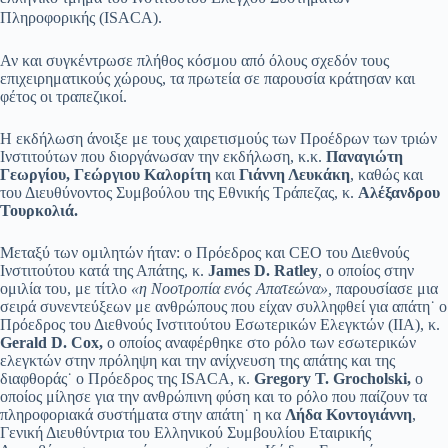
Πληροφορικής (ISACA).
Αν και συγκέντρωσε πλήθος κόσμου από όλους σχεδόν τους
επιχειρηματικούς χώρους, τα πρωτεία σε παρουσία κράτησαν και
φέτος οι τραπεζικοί.
Η εκδήλωση άνοιξε με τους χαιρετισμούς των Προέδρων των τριών
Ινστιτούτων που διοργάνωσαν την εκδήλωση, κ.κ.
Παναγιώτη
Γεωργίου, Γεώργιου Καλορίτη
και
Γιάννη Λευκάκη
, καθώς και
του Διευθύνοντος Συμβούλου της Εθνικής Τράπεζας, κ.
Αλέξανδρου
Τουρκολιά.
Μεταξύ των ομιλητών ήταν: ο Πρόεδρος και CEO του Διεθνούς
Ινστιτούτου κατά της Απάτης, κ.
James
D
.
Ratley
, ο οποίος στην
ομιλία του, με τίτλο
«η Νοοτροπία ενός Απατεώνα»,
παρουσίασε μια
σειρά συνεντεύξεων με ανθρώπους που είχαν συλληφθεί για απάτη˙ ο
Πρόεδρος του Διεθνούς Ινστιτούτου Εσωτερικών Ελεγκτών (ΙΙΑ), κ.
Gerald
D
.
Cox
,
o οποίος αναφέρθηκε στο ρόλο των εσωτερικών
ελεγκτών στην πρόληψη και την ανίχνευση της απάτης και της
διαφθοράς˙ ο Πρόεδρος της ISACA, κ.
Gregory
T
.
Grocholski
,
ο
οποίος μίλησε για την ανθρώπινη φύση και το ρόλο που παίζουν τα
πληροφοριακά συστήματα στην απάτη˙ η κα
Λήδα Κοντογιάννη
,
Γενική Διευθύντρια του Ελληνικού Συμβουλίου Εταιρικής