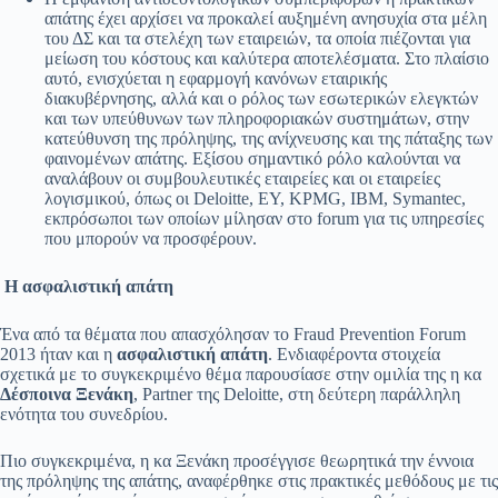
απάτης έχει αρχίσει να προκαλεί αυξημένη ανησυχία στα μέλη
του ΔΣ και τα στελέχη των εταιρειών, τα οποία πιέζονται για
μείωση του κόστους και καλύτερα αποτελέσματα. Στο πλαίσιο
αυτό, ενισχύεται η εφαρμογή κανόνων εταιρικής
διακυβέρνησης, αλλά και ο ρόλος των εσωτερικών ελεγκτών
και των υπεύθυνων των πληροφοριακών συστημάτων, στην
κατεύθυνση της πρόληψης, της ανίχνευσης και της πάταξης των
φαινομένων απάτης. Εξίσου σημαντικό ρόλο καλούνται να
αναλάβουν οι συμβουλευτικές εταιρείες και οι εταιρείες
λογισμικού, όπως οι Deloitte, EY, KPMG, IBM, Symantec,
εκπρόσωποι των οποίων μίλησαν στο forum για τις υπηρεσίες
που μπορούν να προσφέρουν.
Η ασφαλιστική απάτη
Ένα από τα θέματα που απασχόλησαν το Fraud Prevention Forum
2013 ήταν και η
ασφαλιστική απάτη
. Ενδιαφέροντα στοιχεία
σχετικά με το συγκεκριμένο θέμα παρουσίασε στην ομιλία της η κα
Δέσποινα Ξενάκη
, Partner της Deloitte, στη δεύτερη παράλληλη
ενότητα του συνεδρίου.
Πιο συγκεκριμένα, η κα Ξενάκη προσέγγισε θεωρητικά την έννοια
της πρόληψης της απάτης, αναφέρθηκε στις πρακτικές μεθόδους με τις