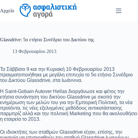
Μετάβαση
στο
Αρχείο
περιεχόμενο
Glassdrive: 5ο ετήσιο Συνέδριο του Δικτύου της
13 Φεβρουαρίου 2013
Το Σάββατο 9 και την Κυριακή 10 Φεβρουαρίου 2013
πραγματοποιήθηκε με μεγάλη επιτυχία το 5ο ετήσιο Συνέδριο
του Δικτύου Glassdrive, στα Ιωάννινα.
Η Saint-Gobain Autover Hellas διοργάνωσε και φέτος την
ετήσια συνάντηση του δικτύου Glassdrive με σκοπό την
ενημέρωση των μελών του για την Εμπορική Πολιτική, τα νέα
προϊόντα, τις νέες εξελιγμένες μεθόδους αντικατάστασης
παρμπρίζ αλλά και την πολιτική Marketing που θα ακολουθήσει
η εταιρεία το 2013.
Οι ιδιοκτήτες των σταθμών Glassdrive είχαν, επίσης, την
ευκαιρία να επισκεφθούν τον σταθμό Glassdrive Ιωαννίνων,